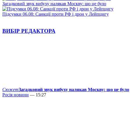
Загадковий звук вибуху налякав Москву: що це було
Підсумки 06.08: Санкції проти РФ і дрон у Лейпцигу
ВИБІР РЕДАКТОРА
Сюжет
Загадковий звук вибуху налякав Москву: що це було
Росія новини
— 15:27