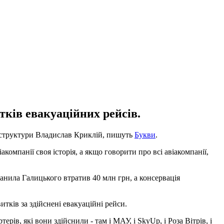
ків евакуаційних рейсів.
фраструктури Владислав Криклій, пишуть
Букви
.
акомпанії своя історія, а якщо говорити про всі авіакомпанії,
Данила Галицького втратив 40 млн грн, а консервація
тків за здійснені евакуаційні рейси.
рів, які вони здійснили - там і МАУ, і SkyUp, і Роза Вітрів, і