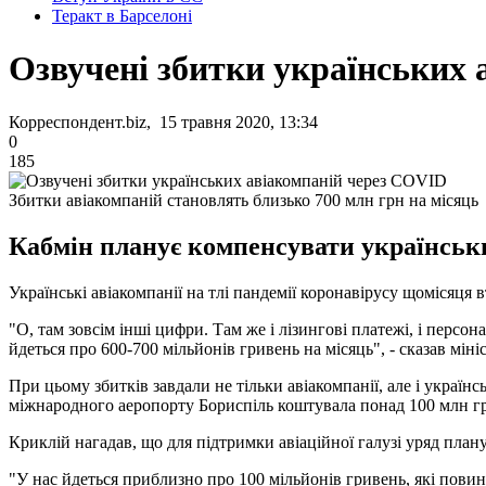
Теракт в Барселоні
Озвучені збитки українських
Корреспондент.biz, 15 травня 2020, 13:34
0
185
Збитки авіакомпаній становлять близько 700 млн грн на місяць
Кабмін планує компенсувати українськи
Українські авіакомпанії на тлі пандемії коронавірусу щомісяця
"О, там зовсім інші цифри. Там же і лізингові платежі, і персона
йдеться про 600-700 мільйонів гривень на місяць", - сказав мініс
При цьому збитків завдали не тільки авіакомпанії, але і україн
міжнародного аеропорту Бориспіль коштувала понад 100 млн г
Криклій нагадав, що для підтримки авіаційної галузі уряд план
"У нас йдеться приблизно про 100 мільйонів гривень, які повинні