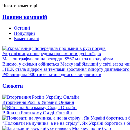
Читати коментарі
Новини компаній
Останні
Популярні
Коментовані
Укрзалізниця попередила про зміни в русі поїздів
Meta оштрафували на рекордні $567 млн за шкоду дітям
Відомо, у скільки обійдеться Маску найбільший у світі завод чи
ЗПЕК стала лідером за темпами зростання імпорту дизпального 
РФ знищила 900 тисяч книг одного з видавництв
Сюжети
Вторгнення Росії в Україну. Онлайн
Війна на Близькому Сході. Онлайн
"Полювати на лучника, а не на стрілу". Як Україні боротись з 