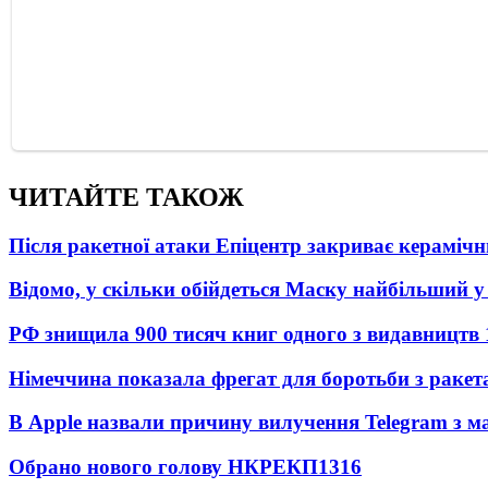
ЧИТАЙТЕ ТАКОЖ
Після ракетної атаки Епіцентр закриває керамічн
Відомо, у скільки обійдеться Маску найбільший у 
РФ знищила 900 тисяч книг одного з видавництв
Німеччина показала фрегат для боротьби з ракет
В Apple назвали причину вилучення Telegram з м
Обрано нового голову НКРЕКП
1316