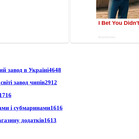
ий завод в Україні
4648
світі завод чипів
2912
1716
ами і субмаринами
1616
агазину додатків
1613