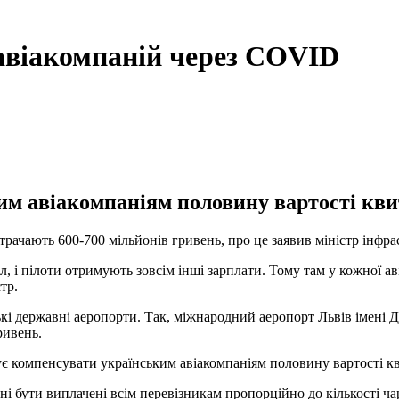
 авіакомпаній через COVID
м авіакомпаніям половину вартості квит
 втрачають 600-700 мільйонів гривень, про це заявив міністр ін
л, і пілоти отримують зовсім інші зарплати. Тому там у кожної аві
тр.
ські державні аеропорти. Так, міжнародний аеропорт Львів імені 
ривень.
ує компенсувати українським авіакомпаніям половину вартості кви
 бути виплачені всім перевізникам пропорційно до кількості чарте