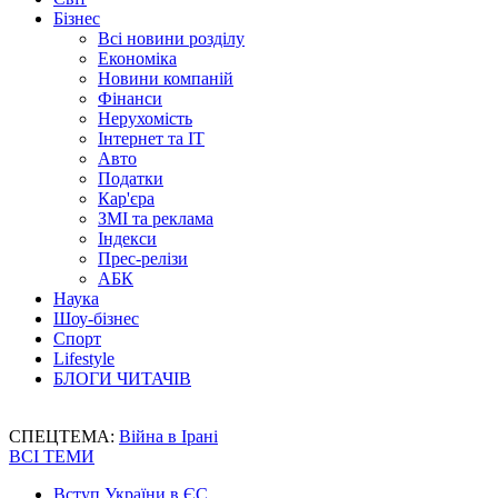
Бізнес
Всі новини розділу
Економіка
Новини компаній
Фінанси
Нерухомість
Інтернет та IT
Авто
Податки
Кар'єра
ЗМІ та реклама
Індекси
Прес-релізи
АБК
Наука
Шоу-бізнес
Спорт
Lifestyle
БЛОГИ ЧИТАЧІВ
СПЕЦТЕМА:
Війна в Ірані
ВСІ ТЕМИ
Вступ України в ЄС