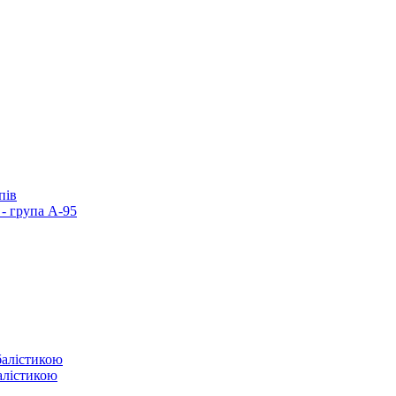
пів
- група А-95
балістикою