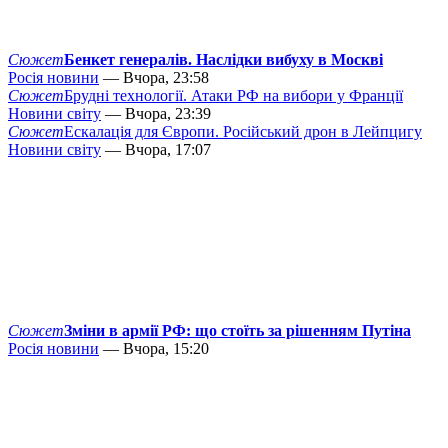
Сюжет
Бенкет генералів. Наслідки вибуху в Москві
Росія новини
— Вчора, 23:58
Сюжет
Брудні технології. Атаки РФ на вибори у Франції
Новини світу
— Вчора, 23:39
Сюжет
Ескалація для Європи. Російський дрон в Лейпцигу
Новини світу
— Вчора, 17:07
Сюжет
Зміни в армії РФ: що стоїть за рішенням Путіна
Росія новини
— Вчора, 15:20