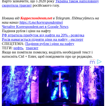
Варто зазначити, що з 2020 року
Україна також наполовину
скоротила транзит
російського газу.
Новини від
Корреспондент.net
в Telegram. Підписуйтесь на
наш канал
https://t.me/korrespondentnet
Читайте Korrespondent.net в Google News
Падіння рубля і ціни на нафту
РФ втратила прибуток від нафти на 20% - розвідка
Росія намагається підняти ціни на нафту - експерт
СПЕЦТЕМА:
Падіння рубля і ціни на нафту
ТЕГИ:
нефть
,
транзит
Якщо ви помітили помилку, виділіть необхідний текст і
натисніть Ctrl + Enter, щоб повідомити про це редакцію.