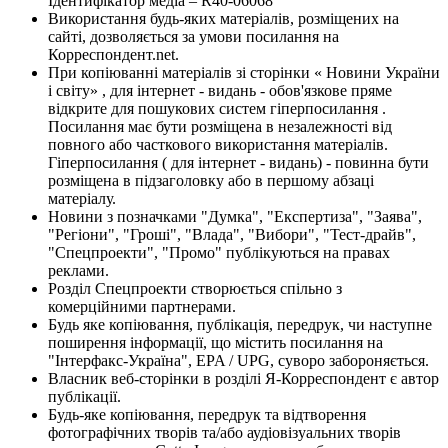
Ідентифікатор медіа – R40-06068
Використання будь-яких матеріалів, розміщених на
сайті, дозволяється за умови посилання на
Корреспондент.net.
При копіюванні матеріалів зі сторінки « Новини України
і світу» , для інтернет - видань - обов'язкове пряме
відкрите для пошукових систем гіперпосилання .
Посилання має бути розміщена в незалежності від
повного або часткового використання матеріалів.
Гіперпосилання ( для інтернет - видань) - повинна бути
розміщена в підзаголовку або в першому абзаці
матеріалу.
Новини з позначками "Думка", "Експертиза", "Заява",
"Регіони", "Гроші", "Влада", "Вибори", "Тест-драйв",
"Спецпроекти", "Промо" публікуються на правах
реклами.
Розділ Спецпроекти створюється спільно з
комерційними партнерами.
Будь яке копіювання, публікація, передрук, чи наступне
поширення інформації, що містить посилання на
"Інтерфакс-Україна", EPA / UPG, суворо забороняється.
Власник веб-сторінки в розділі Я-Корреспондент є автор
публікації.
Будь-яке копіювання, передрук та відтворення
фотографічних творів та/або аудіовізуальних творів