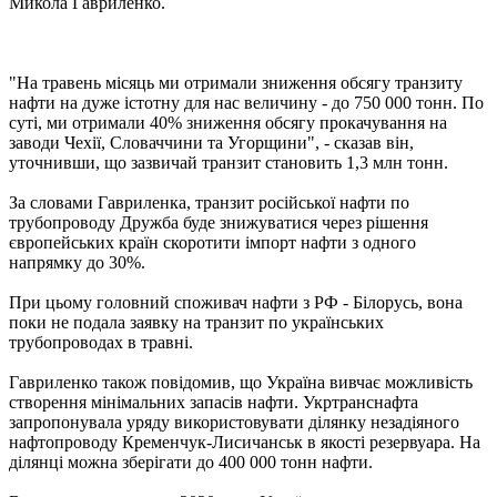
Микола Гавриленко.
"На травень місяць ми отримали зниження обсягу транзиту
нафти на дуже істотну для нас величину - до 750 000 тонн. По
суті, ми отримали 40% зниження обсягу прокачування на
заводи Чехії, Словаччини та Угорщини", - сказав він,
уточнивши, що зазвичай транзит становить 1,3 млн тонн.
За словами Гавриленка, транзит російської нафти по
трубопроводу Дружба буде знижуватися через рішення
європейських країн скоротити імпорт нафти з одного
напрямку до 30%.
При цьому головний споживач нафти з РФ - Білорусь, вона
поки не подала заявку на транзит по українських
трубопроводах в травні.
Гавриленко також повідомив, що Україна вивчає можливість
створення мінімальних запасів нафти. Укртранснафта
запропонувала уряду використовувати ділянку незадіяного
нафтопроводу Кременчук-Лисичанськ в якості резервуара. На
ділянці можна зберігати до 400 000 тонн нафти.