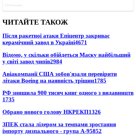
ЧИТАЙТЕ ТАКОЖ
Після ракетної атаки Епіцентр закриває
керамічний завод в Україні
4671
Відомо, у скільки обійдеться Маску найбільший
у світі завод чипів
2984
Авіакомпанії США зобов'язали перевірити
літаки Boeing на наявність тріщин
1785
РФ знищила 900 тисяч книг одного з видавництв
1735
Обрано нового голову НКРЕКП
1326
ЗПЕК стала лідером за темпами зростання
імпорту дизпального - група А-95
852