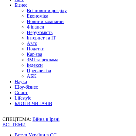
Бізнес
Всі новини розділу
Економіка
Новини компаній
Фінанси
Нерухомість
Інтернет та IT
Авто
Податки
Кар'єра
ЗМІ та реклама
Індекси
Прес-релізи
АБК
Наука
Шоу-бізнес
Спорт
Lifestyle
БЛОГИ ЧИТАЧІВ
СПЕЦТЕМА:
Війна в Ірані
ВСІ ТЕМИ
Вступ України в ЄС