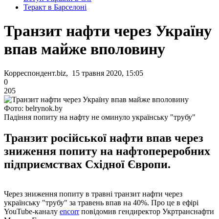
Теракт в Барселоні
Транзит нафти через Україну
впав майже вполовину
Корреспондент.biz, 15 травня 2020, 15:05
0
205
Фото: belrynok.by
Падіння попиту на нафту не оминуло українську "трубу"
Транзит російської нафти впав через
зниження попиту на нафтопереробних
підприємствах Східної Європи.
Через зниження попиту в травні транзит нафти через
українську "трубу" за травень впав на 40%. Про це в ефірі
YouTube-каналу
encorr
повідомив гендиректор Укртранснафти