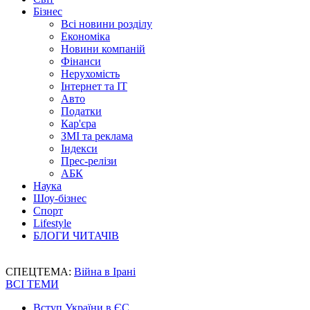
Бізнес
Всі новини розділу
Економіка
Новини компаній
Фінанси
Нерухомість
Інтернет та IT
Авто
Податки
Кар'єра
ЗМІ та реклама
Індекси
Прес-релізи
АБК
Наука
Шоу-бізнес
Спорт
Lifestyle
БЛОГИ ЧИТАЧІВ
СПЕЦТЕМА:
Війна в Ірані
ВСІ ТЕМИ
Вступ України в ЄС