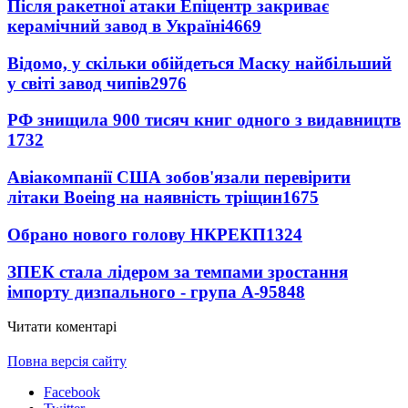
Після ракетної атаки Епіцентр закриває
керамічний завод в Україні
4669
Відомо, у скільки обійдеться Маску найбільший
у світі завод чипів
2976
РФ знищила 900 тисяч книг одного з видавництв
1732
Авіакомпанії США зобов'язали перевірити
літаки Boeing на наявність тріщин
1675
Обрано нового голову НКРЕКП
1324
ЗПЕК стала лідером за темпами зростання
імпорту дизпального - група А-95
848
Читати коментарі
Повна версія сайту
Facebook