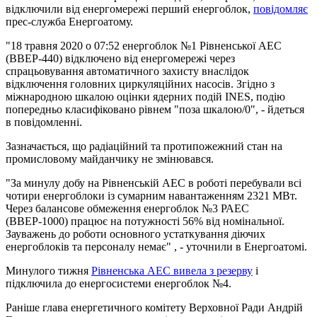
відключили від енергомережі перший енергоблок,
повідомляє
прес-служба Енергоатому.
"18 травня 2020 о 07:52 енергоблок №1 Рівненської АЕС
(ВВЕР-440) відключено від енергомережі через
спрацьовування автоматичного захисту внаслідок
відключення головних циркуляційних насосів. Згідно з
міжнародною шкалою оцінки ядерних подій INES, подію
попередньо класифіковано рівнем "поза шкалою/0", - йдеться
в повідомленні.
Зазначається, що радіаційний та протипожежний стан на
промисловому майданчику не змінювався.
"За минулу добу на Рівненській АЕС в роботі перебували всі
чотири енергоблоки із сумарним навантаженням 2321 МВт.
Через балансове обмеження енергоблок №3 РАЕС
(ВВЕР-1000) працює на потужності 56% від номінальної.
Зауважень до роботи основного устаткування діючих
енергоблоків та персоналу немає" , - уточнили в Енергоатомі.
Минулого тижня
Рівненська АЕС вивела з резерву
і
підключила до енергосистеми енергоблок №4.
Раніше глава енергетичного комітету Верховної Ради Андрій