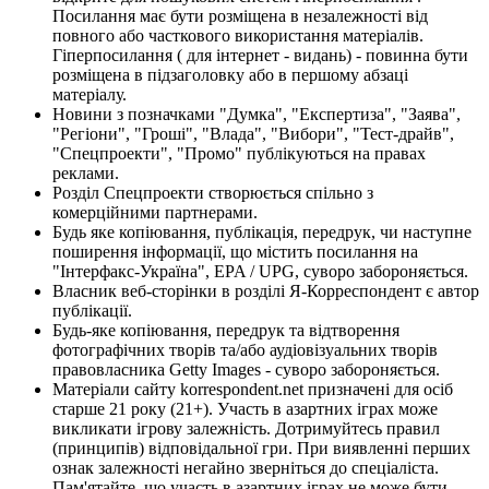
Посилання має бути розміщена в незалежності від
повного або часткового використання матеріалів.
Гіперпосилання ( для інтернет - видань) - повинна бути
розміщена в підзаголовку або в першому абзаці
матеріалу.
Новини з позначками "Думка", "Експертиза", "Заява",
"Регіони", "Гроші", "Влада", "Вибори", "Тест-драйв",
"Спецпроекти", "Промо" публікуються на правах
реклами.
Розділ Спецпроекти створюється спільно з
комерційними партнерами.
Будь яке копіювання, публікація, передрук, чи наступне
поширення інформації, що містить посилання на
"Інтерфакс-Україна", EPA / UPG, суворо забороняється.
Власник веб-сторінки в розділі Я-Корреспондент є автор
публікації.
Будь-яке копіювання, передрук та відтворення
фотографічних творів та/або аудіовізуальних творів
правовласника Getty Images - суворо забороняється.
Матеріали сайту korrespondent.net призначені для осіб
старше 21 року (21+). Участь в азартних іграх може
викликати ігрову залежність. Дотримуйтесь правил
(принципів) відповідальної гри. При виявленні перших
ознак залежності негайно зверніться до спеціаліста.
Пам'ятайте, що участь в азартних іграх не може бути