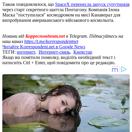
Також повідомлялося, що
SpaceX перенесла запуск супутників
через старт секретного шаттла Пентагону. Компанія Ілона
Маска "поступилася" космодромом на мисі Канаверал для
випробування американського військового космольота.
Новини від
Корреспондент.net
в Telegram. Підписуйтесь на
наш канал
https://t.me/korrespondentnet
Читайте Korrespondent.net в Google News
ТЕГИ:
интернет
,
Интернет-связь
,
Киевстар
Якщо ви помітили помилку, виділіть необхідний текст і
натисніть Ctrl + Enter, щоб повідомити про це редакцію.