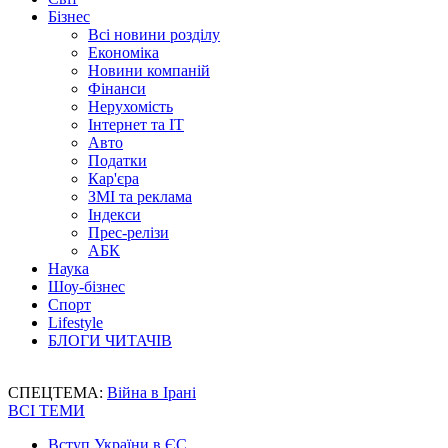
Бізнес
Всі новини розділу
Економіка
Новини компаній
Фінанси
Нерухомість
Інтернет та IT
Авто
Податки
Кар'єра
ЗМІ та реклама
Індекси
Прес-релізи
АБК
Наука
Шоу-бізнес
Спорт
Lifestyle
БЛОГИ ЧИТАЧІВ
СПЕЦТЕМА:
Війна в Ірані
ВСІ ТЕМИ
Вступ України в ЄС