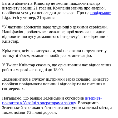
Багато абонентів Київстар не змогли підключитися до
інтернету вранці 21 травня. Компанія завила про аварію і
пообіцяла усунути неполадки до вечора. Про це
повідомляє
Liga.Tech у четвер, 21 травня.
"У частини абонентів зараз труднощі з деякими сервісами.
Наші фахівці роблять все можливе, щоб якомога швидше
відновити послугу домашнього інтернету", - повідомили в
Київстар.
Крім того, всім користувачам, які пережили незручності у
зв'язку зі збоєм, компанія пообіцяла компенсацію.
У Twitter Київстар сказано, що орієнтовний час відновлення
роботи мережі - сьогодні до 18:00.
Додзвонитися в службу підтримки зараз складно. Київстар
пообіцяв повідомляти новини і відповідати на питання в
соцмережах.
Нагадаємо, що раніше Зеленський обговорив
інтернет-
покриття в Україні з операторами зв'язку
. Володимир
Зеленський закликав забезпечити доступом маленькі міста, а
також поїзди УЗ і нові дороги.