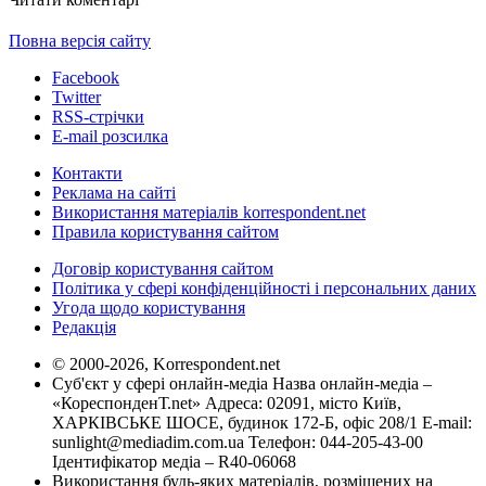
Повна версія сайту
Facebook
Twitter
RSS-стрічки
E-mail розсилка
Контакти
Реклама на сайті
Використання матеріалів korrespondent.net
Правила користування сайтом
Договір користування сайтом
Політика у сфері конфіденційності і персональних даних
Угода щодо користування
Редакція
© 2000-2026, Korrespondent.net
Суб'єкт у сфері онлайн-медіа Назва онлайн-медіа –
«КореспонденТ.net» Адреса: 02091, місто Київ,
ХАРКІВСЬКЕ ШОСЕ, будинок 172-Б, офіс 208/1 E-mail:
sunlight@mediadim.com.ua
Телефон: 044-205-43-00
Ідентифікатор медіа – R40-06068
Використання будь-яких матеріалів, розміщених на