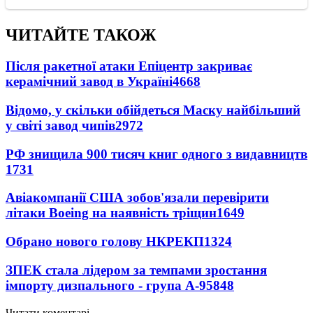
ЧИТАЙТЕ ТАКОЖ
Після ракетної атаки Епіцентр закриває
керамічний завод в Україні
4668
Відомо, у скільки обійдеться Маску найбільший
у світі завод чипів
2972
РФ знищила 900 тисяч книг одного з видавництв
1731
Авіакомпанії США зобов'язали перевірити
літаки Boeing на наявність тріщин
1649
Обрано нового голову НКРЕКП
1324
ЗПЕК стала лідером за темпами зростання
імпорту дизпального - група А-95
848
Читати коментарі