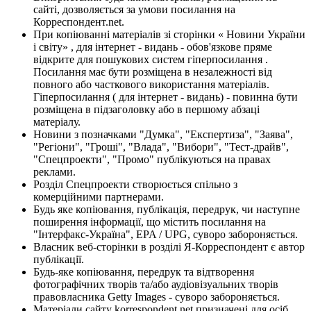
сайті, дозволяється за умови посилання на
Корреспондент.net.
При копіюванні матеріалів зі сторінки « Новини України
і світу» , для інтернет - видань - обов'язкове пряме
відкрите для пошукових систем гіперпосилання .
Посилання має бути розміщена в незалежності від
повного або часткового використання матеріалів.
Гіперпосилання ( для інтернет - видань) - повинна бути
розміщена в підзаголовку або в першому абзаці
матеріалу.
Новини з позначками "Думка", "Експертиза", "Заява",
"Регіони", "Гроші", "Влада", "Вибори", "Тест-драйв",
"Спецпроекти", "Промо" публікуються на правах
реклами.
Розділ Спецпроекти створюється спільно з
комерційними партнерами.
Будь яке копіювання, публікація, передрук, чи наступне
поширення інформації, що містить посилання на
"Інтерфакс-Україна", EPA / UPG, суворо забороняється.
Власник веб-сторінки в розділі Я-Корреспондент є автор
публікації.
Будь-яке копіювання, передрук та відтворення
фотографічних творів та/або аудіовізуальних творів
правовласника Getty Images - суворо забороняється.
Матеріали сайту korrespondent.net призначені для осіб