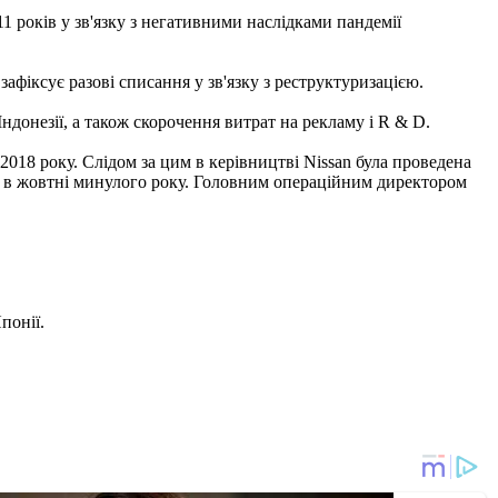
1 років у зв'язку з негативними наслідками пандемії
зафіксує разові списання у зв'язку з реструктуризацією.
ндонезії, а також скорочення витрат на рекламу і R & D.
2018 року. Слідом за цим в керівництві Nissan була проведена
ву в жовтні минулого року. Головним операційним директором
понії.