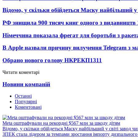
Відомо, у скільки обійдеться Маску найбільший у 
РФ знищила 900 тисяч книг одного з видавництв
Німеччина показала фрегат для боротьби з ракет
В Apple назвали причину вилучення Telegram з м
Обрано нового голову НКРЕКП
1311
Читати коментарі
Новини компаній
Останні
Популярні
Коментовані
Meta оштрафували на рекордні $567 млн за шкоду дітям
Відомо, у скільки обійдеться Маску найбільший у світі завод чи
ЗПЕК стала лідером за темпами зростання імпорту дизпального 