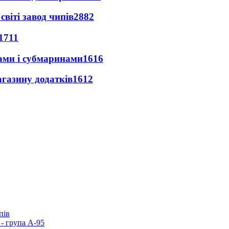
світі завод чипів
2882
1711
ами і субмаринами
1616
агазину додатків
1612
пів
- група А-95