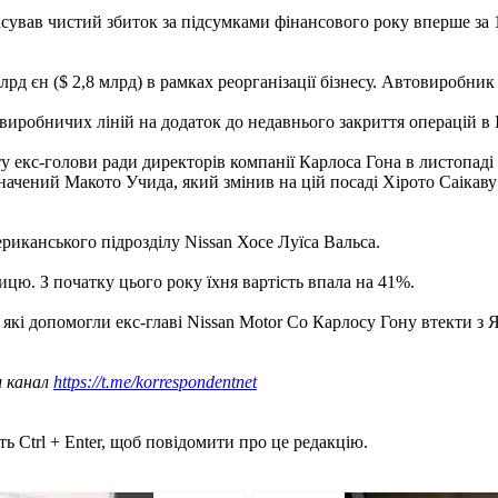
сував чистий збиток за підсумками фінансового року вперше за 1
рд єн ($ 2,8 млрд) в рамках реорганізації бізнесу. Автовиробник 
 виробничих ліній на додаток до недавнього закриття операцій в І
 екс-голови ради директорів компанії Карлоса Гона в листопаді 
значений Макото Учида, який змінив на цій посаді Хірото Саіка
риканського підрозділу Nissan Хосе Луїса Вальса.
ицю. З початку цього року їхня вартість впала на 41%.
, які допомогли екс-главі Nissan Motor Co Карлосу Гону втекти з Я
ш канал
https://t.me/korrespondentnet
ь Ctrl + Enter, щоб повідомити про це редакцію.