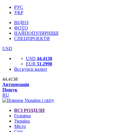
РУС
УКР
ВІДЕО
ФОТО
НАЙПОПУЛЯРНІШІ
СПЕЦПРОЕКТИ
USD
USD
44.4138
EUR
51.2998
Всі курси валют
44.4138
Авторизація
Пошук
RU
ВСІ РОЗДІЛИ
Головна
Україна
Місто
Світ