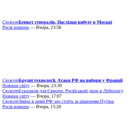
Сюжет
Бенкет генералів. Наслідки вибуху в Москві
Росія новини
— Вчора, 23:58
Сюжет
Брудні технології. Атаки РФ на вибори у Франції
Новини світу
— Вчора, 23:39
Сюжет
Ескалація для Європи. Російський дрон в Лейпцигу
Новини світу
— Вчора, 17:07
Сюжет
Зміни в армії РФ: що стоїть за рішенням Путіна
Росія новини
— Вчора, 15:20