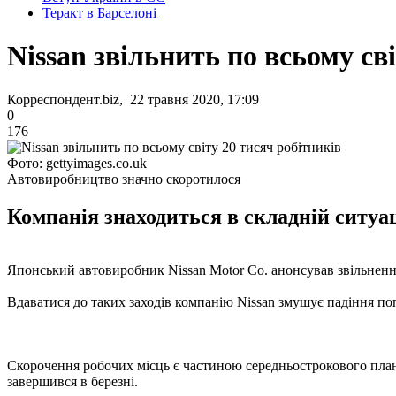
Теракт в Барселоні
Nissan звільнить по всьому св
Корреспондент.biz, 22 травня 2020, 17:09
0
176
Фото: gettyimages.co.uk
Автовиробництво значно скоротилося
Компанія знаходиться в складній ситуа
Японський автовиробник Nissan Motor Co. анонсував звільнення
Вдаватися до таких заходів компанію Nissan змушує падіння поп
Скорочення робочих місць є частиною середньострокового плану 
завершився в березні.