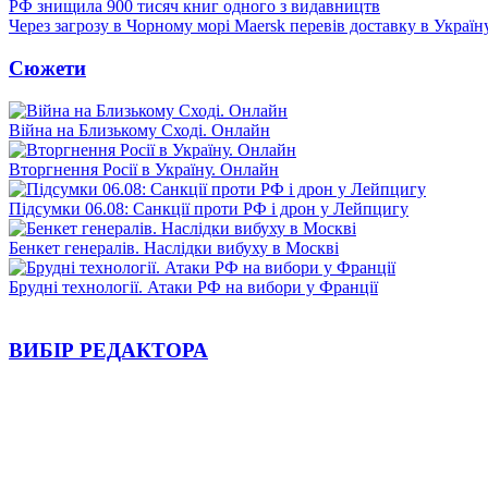
РФ знищила 900 тисяч книг одного з видавництв
Через загрозу в Чорному морі Maersk перевів доставку в Україн
Сюжети
Війна на Близькому Сході. Онлайн
Вторгнення Росії в Україну. Онлайн
Підсумки 06.08: Санкції проти РФ і дрон у Лейпцигу
Бенкет генералів. Наслідки вибуху в Москві
Брудні технології. Атаки РФ на вибори у Франції
ВИБІР РЕДАКТОРА