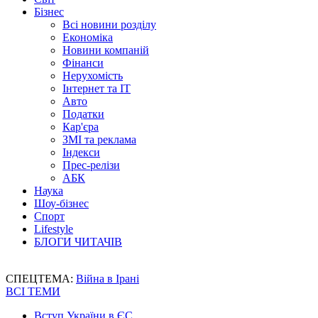
Бізнес
Всі новини розділу
Економіка
Новини компаній
Фінанси
Нерухомість
Інтернет та IT
Авто
Податки
Кар'єра
ЗМІ та реклама
Індекси
Прес-релізи
АБК
Наука
Шоу-бізнес
Спорт
Lifestyle
БЛОГИ ЧИТАЧІВ
СПЕЦТЕМА:
Війна в Ірані
ВСІ ТЕМИ
Вступ України в ЄС