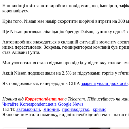
Наприкінці квітня автовиробник повідомив, що, імовірно, зафік
коронавірусу.
Крім того, Nissan має намір скоротити щорічні витрати на 300 мл
Ще Nissan розглядає ліквідацію бренду Datsun, зупинку однієї з
Автовиробник знаходиться в складній ситуації з моменту арешту
низка перестановок. Зокрема, гендиректором компанії був при
став Ашвані Гупта.
Минулого тижня стало відомо про відхід у відставку голови аме
Акції Nissan подешевшали на 2,5% за підсумками торгів у п'ятн
Як повідомлялося, напередодні в США
заарештували двох осіб
Новини від
Корреспондент.net
в Telegram. Підписуйтесь на на
Читайте Korrespondent.net в Google News
ТЕГИ:
автомобили
,
Япония
,
производство
,
кризис
Якщо ви помітили помилку, виділіть необхідний текст і натисніт