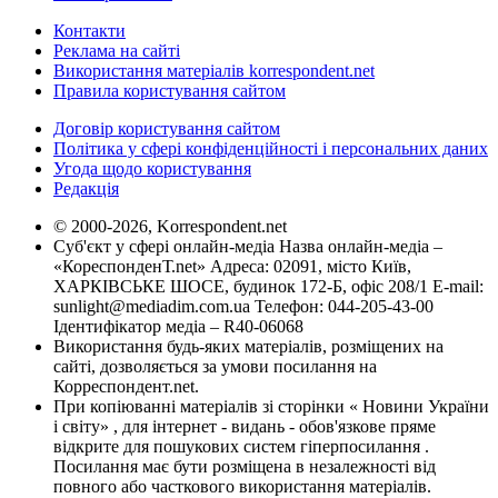
Контакти
Реклама на сайті
Використання матеріалів korrespondent.net
Правила користування сайтом
Договір користування сайтом
Політика у сфері конфіденційності і персональних даних
Угода щодо користування
Редакція
© 2000-2026, Korrespondent.net
Суб'єкт у сфері онлайн-медіа Назва онлайн-медіа –
«КореспонденТ.net» Адреса: 02091, місто Київ,
ХАРКІВСЬКЕ ШОСЕ, будинок 172-Б, офіс 208/1 E-mail:
sunlight@mediadim.com.ua
Телефон: 044-205-43-00
Ідентифікатор медіа – R40-06068
Використання будь-яких матеріалів, розміщених на
сайті, дозволяється за умови посилання на
Корреспондент.net.
При копіюванні матеріалів зі сторінки « Новини України
і світу» , для інтернет - видань - обов'язкове пряме
відкрите для пошукових систем гіперпосилання .
Посилання має бути розміщена в незалежності від
повного або часткового використання матеріалів.