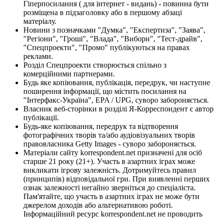
Гіперпосилання ( для інтернет - видань) - повинна бути
розміщена в підзаголовку або в першому абзаці
матеріалу.
Новини з позначками "Думка", "Експертиза", "Заява",
"Регіони", "Гроші", "Влада", "Вибори", "Тест-драйв",
"Спецпроекти", "Промо" публікуються на правах
реклами.
Розділ Спецпроекти створюється спільно з
комерційними партнерами.
Будь яке копіювання, публікація, передрук, чи наступне
поширення інформації, що містить посилання на
"Інтерфакс-Україна", EPA / UPG, суворо забороняється.
Власник веб-сторінки в розділі Я-Корреспондент є автор
публікації.
Будь-яке копіювання, передрук та відтворення
фотографічних творів та/або аудіовізуальних творів
правовласника Getty Images - суворо забороняється.
Матеріали сайту korrespondent.net призначені для осіб
старше 21 року (21+). Участь в азартних іграх може
викликати ігрову залежність. Дотримуйтесь правил
(принципів) відповідальної гри. При виявленні перших
ознак залежності негайно зверніться до спеціаліста.
Пам'ятайте, що участь в азартних іграх не може бути
джерелом доходів або альтернативою роботі.
Інформаційний ресурс korrespondent.net не проводить