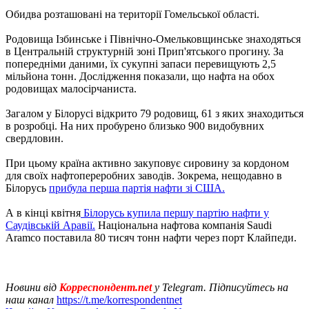
Обидва розташовані на території Гомельської області.
Родовища Ізбинське і Північно-Омельковщинське знаходяться
в Центральній структурній зоні Прип'ятського прогину. За
попередніми даними, їх сукупні запаси перевищують 2,5
мільйона тонн. Дослідження показали, що нафта на обох
родовищах малосірчаниста.
Загалом у Білорусі відкрито 79 родовищ, 61 з яких знаходиться
в розробці. На них пробурено близько 900 видобувних
свердловин.
При цьому країна активно закуповує сировину за кордоном
для своїх нафтопереробних заводів. Зокрема, нещодавно в
Білорусь
прибула перша партія нафти зі США.
А в кінці квітня
Білорусь купила першу партію нафти у
Саудівській Аравії.
Національна нафтова компанія Saudi
Aramco поставила 80 тисяч тонн нафти через порт Клайпеди.
Новини від
Корреспондент.net
у Telegram. Підписуйтесь на
наш канал
https://t.me/korrespondentnet