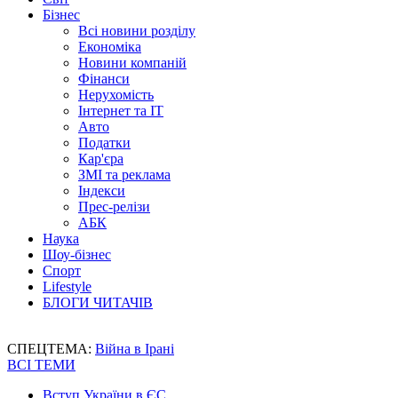
Бізнес
Всі новини розділу
Економіка
Новини компаній
Фінанси
Нерухомість
Інтернет та IT
Авто
Податки
Кар'єра
ЗМІ та реклама
Індекси
Прес-релізи
АБК
Наука
Шоу-бізнес
Спорт
Lifestyle
БЛОГИ ЧИТАЧІВ
СПЕЦТЕМА:
Війна в Ірані
ВСІ ТЕМИ
Вступ України в ЄС