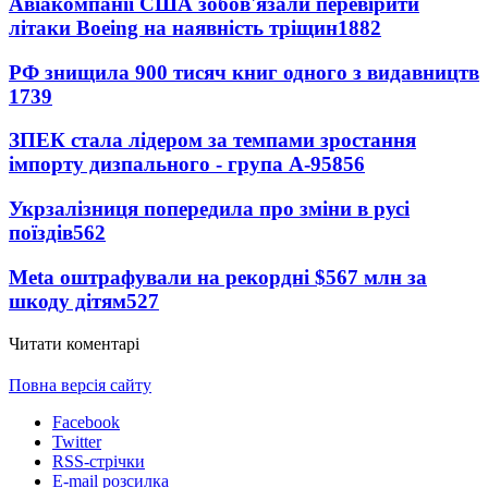
Авіакомпанії США зобов'язали перевірити
літаки Boeing на наявність тріщин
1882
РФ знищила 900 тисяч книг одного з видавництв
1739
ЗПЕК стала лідером за темпами зростання
імпорту дизпального - група А-95
856
Укрзалізниця попередила про зміни в русі
поїздів
562
Meta оштрафували на рекордні $567 млн за
шкоду дітям
527
Читати коментарі
Повна версія сайту
Facebook
Twitter
RSS-стрічки
E-mail розсилка