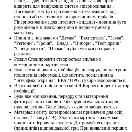
і світу» , для інтернет - видань - обов'язкове пряме
відкрите для пошукових систем гіперпосилання .
Посилання має бути розміщена в незалежності від
повного або часткового використання матеріалів.
Гіперпосилання ( для інтернет - видань) - повинна бути
розміщена в підзаголовку або в першому абзаці
матеріалу.
Новини з позначками "Думка", "Експертиза", "Заява",
"Регіони", "Гроші", "Влада", "Вибори", "Тест-драйв",
"Спецпроекти", "Промо" публікуються на правах
реклами.
Розділ Спецпроекти створюється спільно з
комерційними партнерами.
Будь яке копіювання, публікація, передрук, чи наступне
поширення інформації, що містить посилання на
"Інтерфакс-Україна", EPA / UPG, суворо забороняється.
Власник веб-сторінки в розділі Я-Корреспондент є автор
публікації.
Будь-яке копіювання, передрук та відтворення
фотографічних творів та/або аудіовізуальних творів
правовласника Getty Images - суворо забороняється.
Матеріали сайту korrespondent.net призначені для осіб
старше 21 року (21+). Участь в азартних іграх може
викликати ігрову залежність. Дотримуйтесь правил
(принципів) відповідальної гри. При виявленні перших