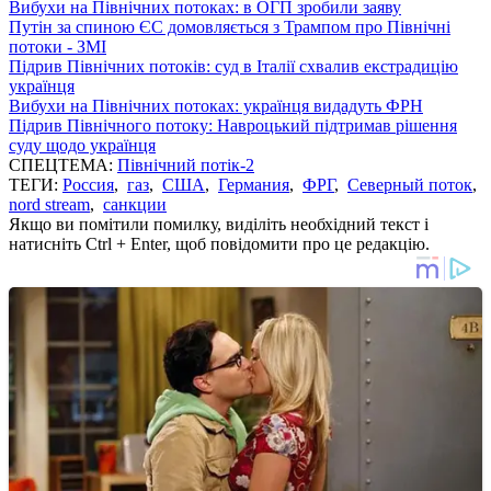
Вибухи на Північних потоках: в ОГП зробили заяву
Путін за спиною ЄС домовляється з Трампом про Північні
потоки - ЗМІ
Підрив Північних потоків: суд в Італії схвалив екстрадицію
українця
Вибухи на Північних потоках: українця видадуть ФРН
Підрив Північного потоку: Навроцький підтримав рішення
суду щодо українця
СПЕЦТЕМА:
Північний потік-2
ТЕГИ:
Россия
,
газ
,
США
,
Германия
,
ФРГ
,
Северный поток
,
nord stream
,
санкции
Якщо ви помітили помилку, виділіть необхідний текст і
натисніть Ctrl + Enter, щоб повідомити про це редакцію.