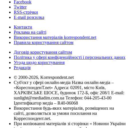
Facebook
Twitter
RSS-стрічки
E-mail розсилка
Контакти
Реклама на сайті
Використання матеріалів korrespondent.net
Правила користування сайтом
Договір користування сайтом
Політика у сфері конфіденційності і персональних даних
Угода щодо користування
Редакція
© 2000-2026, Korrespondent.net
Суб'єкт у сфері онлайн-медіа Назва онлайн-медіа –
«КореспонденТ.net» Адреса: 02091, місто Київ,
ХАРКІВСЬКЕ ШОСЕ, будинок 172-Б, офіс 208/1 E-mail:
sunlight@mediadim.com.ua
Телефон: 044-205-43-00
Ідентифікатор медіа – R40-06068
Використання будь-яких матеріалів, розміщених на
сайті, дозволяється за умови посилання на
Корреспондент.net.
При копіюванні матеріалів зі сторінки « Новини України