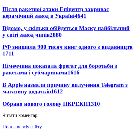
Після ракетної атаки Епіцентр закриває
керамічний завод в Україні
4641
Відомо, у скільки обійдеться Маску найбільший
у світі завод чипів
2880
РФ знищила 900 тисяч книг одного з видавництв
1711
Німеччина показала фрегат для боротьби з
ракетами і субмаринами
1616
В Apple назвали причину вилучення Telegram з
магазину додатків
1612
Обрано нового голову НКРЕКП
1310
Читати коментарі
Повна версія сайту