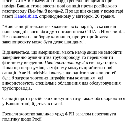
Посол США в Німеччині Річард Гренелл повідомив про
наміри Вашингтона ввести нові санкції проти російського
газопроводу
Північний потік-2
. Про це він сказав у коментарі
газеті
Handelsblatt
, оприлюдненому у вівторок, 26 травня.
"Нові санкції знаходять схвалення всіх партій, - сказав він
напередодні свого відходу з посади посла США в Німеччині. -
Незважаючи на виборчу кампанію, процес прийняття
законопроекту може бути дуже швидким".
Відзначається, що американці мають намір якщо не запобігти
завершенню будівництва трубопроводу, то перешкодити
фізичному введенню
Північного потоку-2
в експлуатацію.
Поки що незрозуміло, яку форму можуть прийняти нові
санкції. Але Handelsblatt вказує, що однією з можливостей
була б загроза торгових штрафів тим компаніям, які
використовують спеціальне обладнання для обслуговування
трубопроводів.
Санкції проти російських покупців газу також обговорюються
у Вашингтоні, йдеться в статті.
Гренелл жорстко закликав уряд ФРН загалом переглянути
політику щодо Росії.