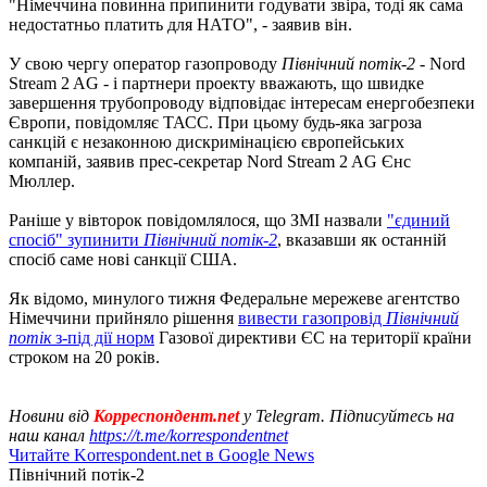
"Німеччина повинна припинити годувати звіра, тоді як сама
недостатньо платить для НАТО", - заявив він.
У свою чергу оператор газопроводу
Північний потік-2
- Nord
Stream 2 AG - і партнери проекту вважають, що швидке
завершення трубопроводу відповідає інтересам енергобезпеки
Європи, повідомляє ТАСС. При цьому будь-яка загроза
санкцій є незаконною дискримінацією європейських
компаній, заявив прес-секретар Nord Stream 2 AG Єнс
Мюллер.
Раніше у вівторок повідомлялося, що ЗМІ назвали
"єдиний
спосіб" зупинити
Північний потік-2
, вказавши як останній
спосіб саме нові санкції США.
Як відомо, минулого тижня Федеральне мережеве агентство
Німеччини прийняло рішення
вивести газопровід
Північний
потік
з-під дії норм
Газової директиви ЄС на території країни
строком на 20 років.
Новини від
Корреспондент.net
у Telegram. Підписуйтесь на
наш канал
https://t.me/korrespondentnet
Читайте Korrespondent.net в Google News
Північний потік-2