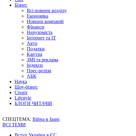
Бізнес
Всі новини розділу
Економіка
Новини компаній
Фінанси
Нерухомість
Інтернет та IT
Авто
Податки
Кар'єра
ЗМІ та реклама
Індекси
Прес-релізи
АБК
Наука
Шоу-бізнес
Спорт
Lifestyle
БЛОГИ ЧИТАЧІВ
СПЕЦТЕМА:
Війна в Ірані
ВСІ ТЕМИ
Вступ України в ЄС