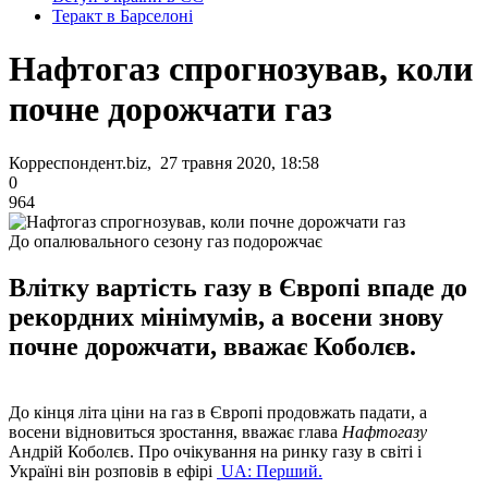
Теракт в Барселоні
Нафтогаз спрогнозував, коли
почне дорожчати газ
Корреспондент.biz, 27 травня 2020, 18:58
0
964
До опалювального сезону газ подорожчає
Влітку вартість газу в Європі впаде до
рекордних мінімумів, а восени знову
почне дорожчати, вважає Коболєв.
До кінця літа ціни на газ в Європі продовжать падати, а
восени відновиться зростання, вважає глава
Нафтогазу
Андрій Коболєв. Про очікування на ринку газу в світі і
Україні він розповів в ефірі
UA: Перший.