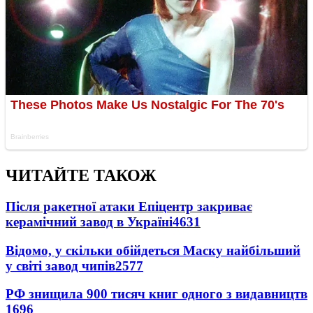
ЧИТАЙТЕ ТАКОЖ
Після ракетної атаки Епіцентр закриває
керамічний завод в Україні
4631
Відомо, у скільки обійдеться Маску найбільший
у світі завод чипів
2577
РФ знищила 900 тисяч книг одного з видавництв
1696