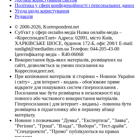
Політика у сфері конфіденційності і персональних даних
Угода щодо користування
Редакція
© 2000-2026, Korrespondent.net
Суб'єкт у сфері онлайн-медіа Назва онлайн-медіа –
«КореспонденТ.net» Адреса: 02091, місто Київ,
ХАРКІВСЬКЕ ШОСЕ, будинок 172-Б, офіс 208/1 E-mail:
sunlight@mediadim.com.ua
Телефон: 044-205-43-00
Ідентифікатор медіа – R40-06068
Використання будь-яких матеріалів, розміщених на
сайті, дозволяється за умови посилання на
Корреспондент.net.
При копіюванні матеріалів зі сторінки « Новини України
і світу» , для інтернет - видань - обов'язкове пряме
відкрите для пошукових систем гіперпосилання .
Посилання має бути розміщена в незалежності від
повного або часткового використання матеріалів.
Гіперпосилання ( для інтернет - видань) - повинна бути
розміщена в підзаголовку або в першому абзаці
матеріалу.
Новини з позначками "Думка", "Експертиза", "Заява",
"Регіони", "Гроші", "Влада", "Вибори", "Тест-драйв",
"Спецпроекти", "Промо" публікуються на правах
реклами.