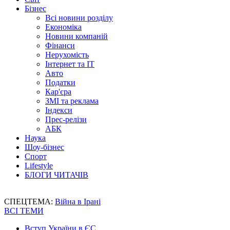
Бізнес
Всі новини розділу
Економіка
Новини компаній
Фінанси
Нерухомість
Інтернет та IT
Авто
Податки
Кар'єра
ЗМІ та реклама
Індекси
Прес-релізи
АБК
Наука
Шоу-бізнес
Спорт
Lifestyle
БЛОГИ ЧИТАЧІВ
СПЕЦТЕМА:
Війна в Ірані
ВСІ ТЕМИ
Вступ України в ЄС