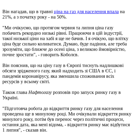
Він нагадав, що в травні
ціна на газ для населення впала
на
21%, а з початку року - на 50%.
"Ми очікуємо, що протягом червня та липня ціна газу
побачить рекордно низькі рівні. Працюючи в цій індустрії,
такої низької ціни на хабі я ще не бачив. І я очікую, що влітку
ціна буде сильно коливатися. Думаю, буде падіння, але треба
зрозуміти, що ближче до осені ціна, з великою ймовірністю,
почне зростати", - говорить Коболєв.
Він пояснив, що на ціну газу в Європі тиснуть надлишкові
обсяги зрідженого газу, який надходить зі США в ЄС, і
пандемія коронавірусу, яка зменшила споживання всіх
ресурсів у всьому світі.
Також глава
Нафтогазу
розповів про запуск ринку газу в
Україні.
"Підготовча робота до відкриття ринку газу для населення
проведена ще в минулому році. Ми очікували відкриття ринку
минулого року, потім був перенос через політичні процеси,
остання дата, яка мені відома, - відкриття ринку має відбутися
1 липня", - сказав він.