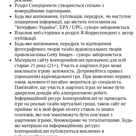
Розділ Спецпроекти створюється спільно з
комерційними партнерами.
Будь яке копіювання, публікація, передрук, чи наступне
поширення інформації, що містить посилання на
"Інтерфакс-Україна", EPA / UPG, суворо забороняється.
Власник веб-сторінки в розділі Я-Корреспондент є автор
публікації.
Будь-яке копіювання, передрук та відтворення
фотографічних творів та/або аудіовізуальних творів
правовласника Getty Images - суворо забороняється.
Матеріали сайту korrespondent.net призначені для осіб
старше 21 року (21+). Участь в азартних іграх може
викликати ігрову залежність. Дотримуйтесь правил
(принципів) відповідальної гри. При виявленні перших
ознак залежності негайно зверніться до спеціаліста.
Пам'ятайте, що участь в азартних іграх не може бути
джерелом доходів або альтернативою роботі.
Інформаційний ресурс korrespondent.net не проводить
ігри на реальні та/або віртуальні гроші, також сайт не
приймає ні в якій формі оплату ставок та інших
платежів, які пов’язані/можуть бути пов’язані з
азартними іграми, букмекерами чи тоталізаторами. Будь-
які матеріали на інформаційному ресурсі
korrespondent.net публікуються виключно в