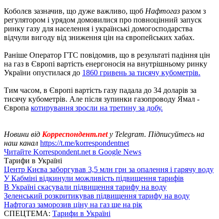
Коболєв зазначив, що дуже важливо, щоб
Нафтогаз
разом з
регулятором і урядом домовилися про повноцінний запуск
ринку газу для населення і українські домогосподарства
відчули вигоду від зниження цін на європейських хабах.
Раніше Оператор ГТС повідомив, що в результаті падіння цін
на газ в Європі вартість енергоносія на внутрішньому ринку
України опустилася до
1860 гривень за тисячу кубометрів.
Тим часом, в Європі вартість газу падала до 34 доларів за
тисячу кубометрів. Але після зупинки газопроводу Ямал -
Європа
котирування зросли на третину за добу.
Новини від
Корреспондент.net
у Telegram. Підписуйтесь на
наш канал
https://t.me/korrespondentnet
Читайте Korrespondent.net в Google News
Тарифи в Україні
Центр Києва заборгував 3,5 млн грн за опалення і гарячу воду
У Кабміні відкинули можливість підвищення тарифів
В Україні скасували підвищення тарифу на воду
Зеленський розкритикував підвищення тарифу на воду
Нафтогаз заморозив ціну на газ ще на рік
СПЕЦТЕМА:
Тарифи в Україні