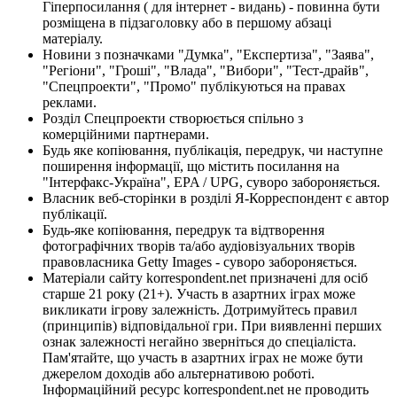
Гіперпосилання ( для інтернет - видань) - повинна бути
розміщена в підзаголовку або в першому абзаці
матеріалу.
Новини з позначками "Думка", "Експертиза", "Заява",
"Регіони", "Гроші", "Влада", "Вибори", "Тест-драйв",
"Спецпроекти", "Промо" публікуються на правах
реклами.
Розділ Спецпроекти створюється спільно з
комерційними партнерами.
Будь яке копіювання, публікація, передрук, чи наступне
поширення інформації, що містить посилання на
"Інтерфакс-Україна", EPA / UPG, суворо забороняється.
Власник веб-сторінки в розділі Я-Корреспондент є автор
публікації.
Будь-яке копіювання, передрук та відтворення
фотографічних творів та/або аудіовізуальних творів
правовласника Getty Images - суворо забороняється.
Матеріали сайту korrespondent.net призначені для осіб
старше 21 року (21+). Участь в азартних іграх може
викликати ігрову залежність. Дотримуйтесь правил
(принципів) відповідальної гри. При виявленні перших
ознак залежності негайно зверніться до спеціаліста.
Пам'ятайте, що участь в азартних іграх не може бути
джерелом доходів або альтернативою роботі.
Інформаційний ресурс korrespondent.net не проводить