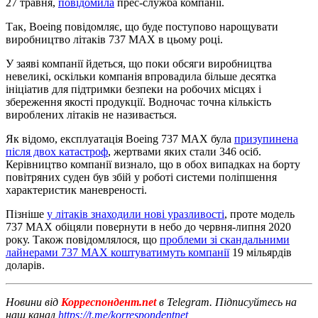
27 травня,
повідомила
прес-служба компанії.
Так, Boeing повідомляє, що буде поступово нарощувати
виробництво літаків 737 MAX в цьому році.
У заяві компанії йдеться, що поки обсяги виробництва
невеликі, оскільки компанія впровадила більше десятка
ініціатив для підтримки безпеки на робочих місцях і
збереження якості продукції. Водночас точна кількість
вироблених літаків не називається.
Як відомо, експлуатація Boeing 737 MAX була
призупинена
після двох катастроф
, жертвами яких стали 346 осіб.
Керівництво компанії визнало, що в обох випадках на борту
повітряних суден був збій у роботі системи поліпшення
характеристик маневреності.
Пізніше
у літаків знаходили нові уразливості
, проте модель
737 MAX обіцяли повернути в небо до червня-липня 2020
року. Також повідомлялося, що
проблеми зі скандальними
лайнерами 737 MAX коштуватимуть компанії
19 мільярдів
доларів.
Новини від
Корреспондент.net
в Telegram. Підписуйтесь на
наш канал
https://t.me/korrespondentnet