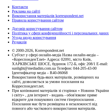
Контакти
Реклама на сайті
Використання матеріалів korrespondent.net
Правила користування сайтом
Договір користування сайтом
Політика у сфері конфіденційності і персональних даних
Угода щодо користування
Редакція
© 2000-2026, Korrespondent.net
Суб'єкт у сфері онлайн-медіа Назва онлайн-медіа –
«КореспонденТ.net» Адреса: 02091, місто Київ,
ХАРКІВСЬКЕ ШОСЕ, будинок 172-Б, офіс 208/1 E-mail:
sunlight@mediadim.com.ua
Телефон: 044-205-43-00
Ідентифікатор медіа – R40-06068
Використання будь-яких матеріалів, розміщених на
сайті, дозволяється за умови посилання на
Корреспондент.net.
При копіюванні матеріалів зі сторінки « Новини України
і світу» , для інтернет - видань - обов'язкове пряме
відкрите для пошукових систем гіперпосилання .
Посилання має бути розміщена в незалежності від
повного або часткового використання матеріалів.