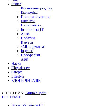
Бізнес
Всі новини розділу
Економіка
Новини компаній
Фінанси
Нерухомість
Інтернет та IT
Авто
Податки
Кар'єра
ЗМІ та реклама
Індекси
Прес-релізи
АБК
Наука
Шоу-бізнес
Спорт
Lifestyle
БЛОГИ ЧИТАЧІВ
СПЕЦТЕМА:
Війна в Ірані
ВСІ ТЕМИ
Вступ України в ЄС