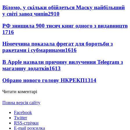
Відомо, у скільки обійдеться Маску найбільший
у світі завод чипів
2910
РФ знищила 900 тисяч книг одного з видавництв
1716
Німеччина показала фрегат для боротьби з
ракетами і субмаринами
1616
В Apple назвали причину вилучення Telegram з
магазину додатків
1613
Обрано нового голову НКРЕКП
1314
Читати коментарі
Повна версія сайту
Facebook
Twitter
RSS-стрічки
E-mail розсилка