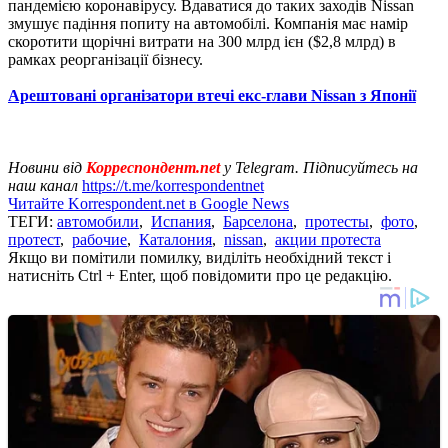
пандемією коронавірусу. Вдаватися до таких заходів Nissan
змушує падіння попиту на автомобілі. Компанія має намір
скоротити щорічні витрати на 300 млрд ієн ($2,8 млрд) в
рамках реорганізації бізнесу.
Арештовані організатори втечі екс-глави Nissan з Японії
Новини від
Корреспондент.net
у Telegram. Підписуйтесь на
наш канал
https://t.me/korrespondentnet
Читайте Korrespondent.net в Google News
ТЕГИ:
автомобили
,
Испания
,
Барселона
,
протесты
,
фото
,
протест
,
рабочие
,
Каталония
,
nissan
,
акции протеста
Якщо ви помітили помилку, виділіть необхідний текст і
натисніть Ctrl + Enter, щоб повідомити про це редакцію.