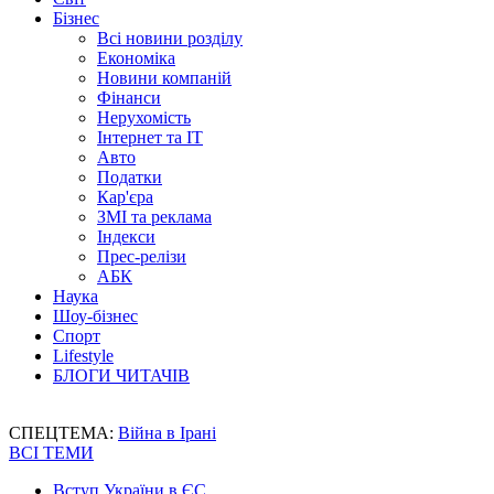
Бізнес
Всі новини розділу
Економіка
Новини компаній
Фінанси
Нерухомість
Інтернет та IT
Авто
Податки
Кар'єра
ЗМІ та реклама
Індекси
Прес-релізи
АБК
Наука
Шоу-бізнес
Спорт
Lifestyle
БЛОГИ ЧИТАЧІВ
СПЕЦТЕМА:
Війна в Ірані
ВСІ ТЕМИ
Вступ України в ЄС