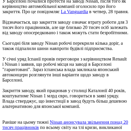
У Барселоні почалися протести на заводі Nissan, після того як
керівництво автомобільної компанії оголосило про його
закриття. Про це повідомляє
La Vanguardia
в четвер, 28 травня.
Відзначається, що закриття заводу означає втрату роботи для 3
тисяч його працівників, але ще близько 20 тисяч осіб залежать
від заводу опосередковано і також можуть стати безробітними.
Сьогодні біля заводу Nissan робочі перекрили кілька доріг, а
також підпалили шини навпроти будівлі підприємства.
У січні уряд Іспанії провів переговори з керівництвом Renault
і Nissan і заявив, що робочі місця на заводі в Барселоні
"гарантовані". Зараз іспанська влада закликала японський
автоконцерн розглянути інші варіанти щодо заводу в
Барселоні.
Закриття заводу, який працював у столиці Каталонії 40 років,
коштуватиме Nissan 1 млрд євро, говориться в заяві уряду.
Влада стверджує, що інвестиції в завод будуть більш дешевою
альтернативою для японської компанії.
Раніше на цьому тижні
Nissan анонсувала звільнення понад 20
тисяч працівників
по всьому світу на тлі кризи, викликаної