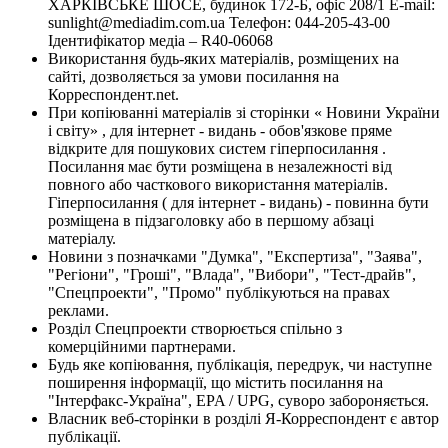
ХАРКІВСЬКЕ ШОСЕ, будинок 172-Б, офіс 208/1 E-mail:
sunlight@mediadim.com.ua
Телефон: 044-205-43-00
Ідентифікатор медіа – R40-06068
Використання будь-яких матеріалів, розміщених на
сайті, дозволяється за умови посилання на
Корреспондент.net.
При копіюванні матеріалів зі сторінки « Новини України
і світу» , для інтернет - видань - обов'язкове пряме
відкрите для пошукових систем гіперпосилання .
Посилання має бути розміщена в незалежності від
повного або часткового використання матеріалів.
Гіперпосилання ( для інтернет - видань) - повинна бути
розміщена в підзаголовку або в першому абзаці
матеріалу.
Новини з позначками "Думка", "Експертиза", "Заява",
"Регіони", "Гроші", "Влада", "Вибори", "Тест-драйв",
"Спецпроекти", "Промо" публікуються на правах
реклами.
Розділ Спецпроекти створюється спільно з
комерційними партнерами.
Будь яке копіювання, публікація, передрук, чи наступне
поширення інформації, що містить посилання на
"Інтерфакс-Україна", EPA / UPG, суворо забороняється.
Власник веб-сторінки в розділі Я-Корреспондент є автор
публікації.