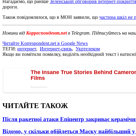
Нагадаємо, що раніше
Зеленський обговорив інтернет-покриття 
дороги.
Також повідомлялося, що в МОН заявили, що
частина шкіл не 
Новини від
Корреспондент.net
в Telegram. Підписуйтесь на на
Читайте Korrespondent.net в Google News
ТЕГИ:
интернет
,
Интернет-связь
,
Укртелеком
Якщо ви помітили помилку, виділіть необхідний текст і натисніт
ЧИТАЙТЕ ТАКОЖ
Після ракетної атаки Епіцентр закриває керамічн
Відомо, у скільки обійдеться Маску найбільший у 