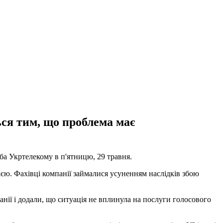
ься тим, що проблема має
а Укртелекому в п'ятницю, 29 травня.
ією. Фахівці компанії займалися усуненням наслідків збою
анії і додали, що ситуація не вплинула на послуги голосового