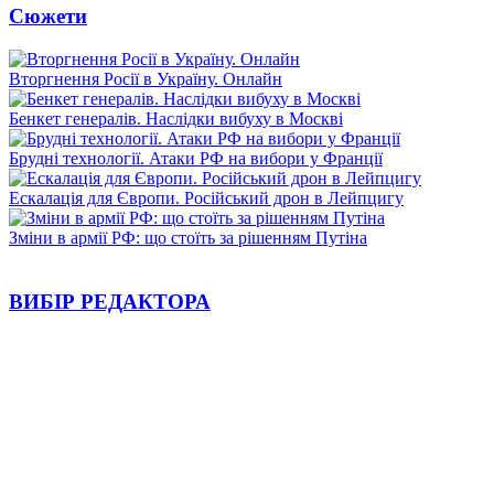
Сюжети
Вторгнення Росії в Україну. Онлайн
Бенкет генералів. Наслідки вибуху в Москві
Брудні технології. Атаки РФ на вибори у Франції
Ескалація для Європи. Російський дрон в Лейпцигу
Зміни в армії РФ: що стоїть за рішенням Путіна
ВИБІР РЕДАКТОРА