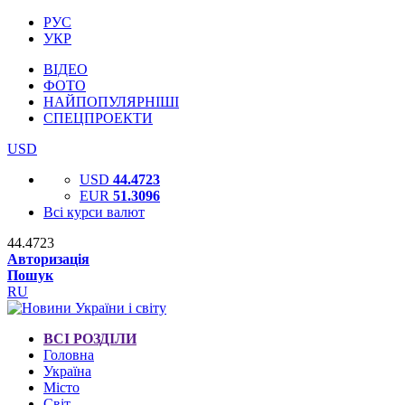
РУС
УКР
ВІДЕО
ФОТО
НАЙПОПУЛЯРНІШІ
СПЕЦПРОЕКТИ
USD
USD
44.4723
EUR
51.3096
Всі курси валют
44.4723
Авторизація
Пошук
RU
ВСІ РОЗДІЛИ
Головна
Україна
Місто
Світ