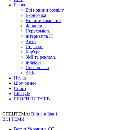
Бізнес
Всі новини розділу
Економіка
Новини компаній
Фінанси
Нерухомість
Інтернет та IT
Авто
Податки
Кар'єра
ЗМІ та реклама
Індекси
Прес-релізи
АБК
Наука
Шоу-бізнес
Спорт
Lifestyle
БЛОГИ ЧИТАЧІВ
СПЕЦТЕМА:
Війна в Ірані
ВСІ ТЕМИ
Вступ України в ЄС