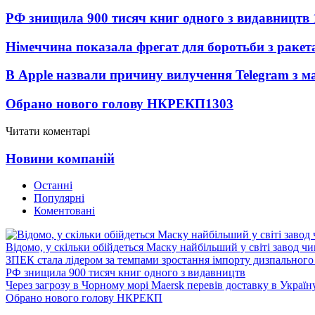
РФ знищила 900 тисяч книг одного з видавництв
Німеччина показала фрегат для боротьби з ракет
В Apple назвали причину вилучення Telegram з м
Обрано нового голову НКРЕКП
1303
Читати коментарі
Новини компаній
Останні
Популярні
Коментовані
Відомо, у скільки обійдеться Маску найбільший у світі завод чи
ЗПЕК стала лідером за темпами зростання імпорту дизпального 
РФ знищила 900 тисяч книг одного з видавництв
Через загрозу в Чорному морі Maersk перевів доставку в Україн
Обрано нового голову НКРЕКП