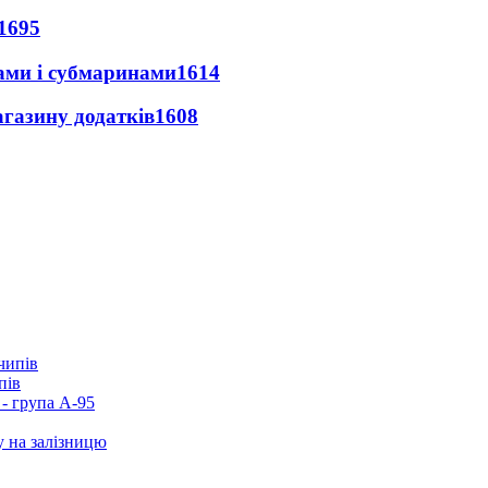
1695
ами і субмаринами
1614
агазину додатків
1608
пів
- група А-95
у на залізницю