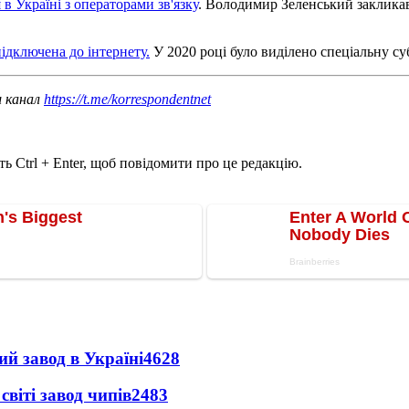
в Україні з операторами зв'язку
. Володимир Зеленський закликав 
підключена до інтернету.
У 2020 році було виділено спеціальну су
ш канал
https://t.me/korrespondentnet
ь Ctrl + Enter, щоб повідомити про це редакцію.
ий завод в Україні
4628
світі завод чипів
2483