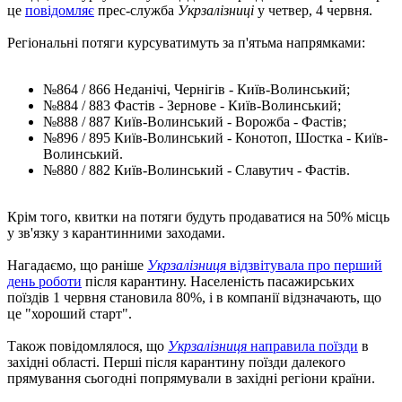
це
повідомляє
прес-служба
Укрзалізниці
у четвер, 4 червня.
Регіональні потяги курсуватимуть за п'ятьма напрямками:
№864 / 866 Неданічі, Чернігів - Київ-Волинський;
№884 / 883 Фастів - Зернове - Київ-Волинський;
№888 / 887 Київ-Волинський - Ворожба - Фастів;
№896 / 895 Київ-Волинський - Конотоп, Шостка - Київ-
Волинський.
№880 / 882 Київ-Волинський - Славутич - Фастів.
Крім того, квитки на потяги будуть продаватися на 50% місць
у зв'язку з карантинними заходами.
Нагадаємо, що раніше
Укрзалізниця
відзвітувала про перший
день роботи
після карантину. Населеність пасажирських
поїздів 1 червня становила 80%, і в компанії відзначають, що
це "хороший старт".
Також повідомлялося, що
Укрзалізниця
направила поїзди
в
західні області. Перші після карантину поїзди далекого
прямування сьогодні попрямували в західні регіони країни.