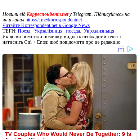
Новини від
Корреспондент.net
у Telegram. Підписуйтесь на
наш канал
https://t.me/korrespondentnet
Читайте Korrespondent.net в Google News
ТЕГИ:
Поезд
,
Укрзалізниця
,
поезда
,
Укрзализныця
Якщо ви помітили помилку, виділіть необхідний текст і
натисніть Ctrl + Enter, щоб повідомити про це редакцію.