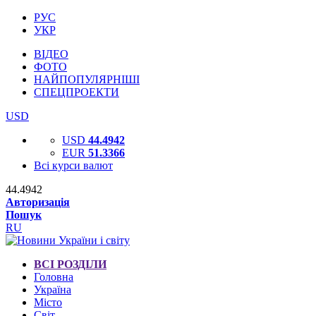
РУС
УКР
ВІДЕО
ФОТО
НАЙПОПУЛЯРНІШІ
СПЕЦПРОЕКТИ
USD
USD
44.4942
EUR
51.3366
Всі курси валют
44.4942
Авторизація
Пошук
RU
ВСІ РОЗДІЛИ
Головна
Україна
Місто
Світ