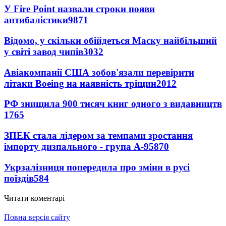
У Fire Point назвали строки появи
антибалістики
9871
Відомо, у скільки обійдеться Маску найбільший
у світі завод чипів
3032
Авіакомпанії США зобов'язали перевірити
літаки Boeing на наявність тріщин
2012
РФ знищила 900 тисяч книг одного з видавництв
1765
ЗПЕК стала лідером за темпами зростання
імпорту дизпального - група А-95
870
Укрзалізниця попередила про зміни в русі
поїздів
584
Читати коментарі
Повна версія сайту