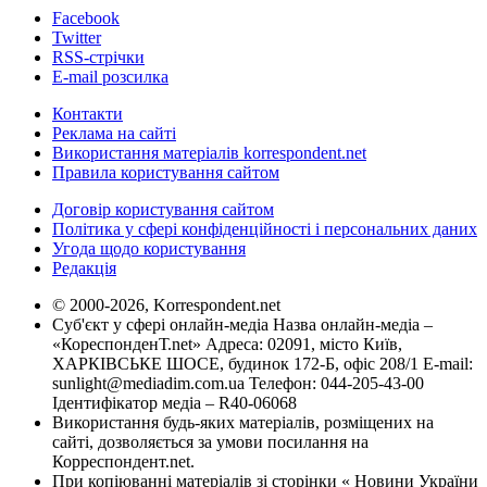
Facebook
Twitter
RSS-стрічки
E-mail розсилка
Контакти
Реклама на сайті
Використання матеріалів korrespondent.net
Правила користування сайтом
Договір користування сайтом
Політика у сфері конфіденційності і персональних даних
Угода щодо користування
Редакція
© 2000-2026, Korrespondent.net
Суб'єкт у сфері онлайн-медіа Назва онлайн-медіа –
«КореспонденТ.net» Адреса: 02091, місто Київ,
ХАРКІВСЬКЕ ШОСЕ, будинок 172-Б, офіс 208/1 E-mail:
sunlight@mediadim.com.ua
Телефон: 044-205-43-00
Ідентифікатор медіа – R40-06068
Використання будь-яких матеріалів, розміщених на
сайті, дозволяється за умови посилання на
Корреспондент.net.
При копіюванні матеріалів зі сторінки « Новини України