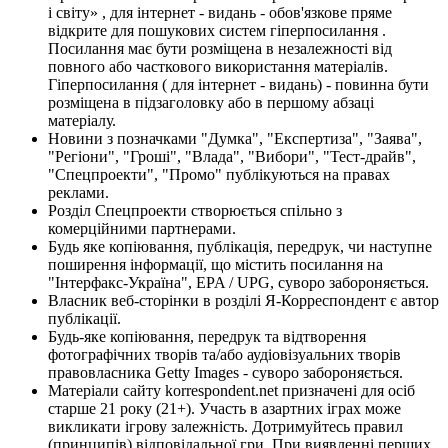
і світу» , для інтернет - видань - обов'язкове пряме
відкрите для пошукових систем гіперпосилання .
Посилання має бути розміщена в незалежності від
повного або часткового використання матеріалів.
Гіперпосилання ( для інтернет - видань) - повинна бути
розміщена в підзаголовку або в першому абзаці
матеріалу.
Новини з позначками "Думка", "Експертиза", "Заява",
"Регіони", "Гроші", "Влада", "Вибори", "Тест-драйв",
"Спецпроекти", "Промо" публікуються на правах
реклами.
Розділ Спецпроекти створюється спільно з
комерційними партнерами.
Будь яке копіювання, публікація, передрук, чи наступне
поширення інформації, що містить посилання на
"Інтерфакс-Україна", EPA / UPG, суворо забороняється.
Власник веб-сторінки в розділі Я-Корреспондент є автор
публікації.
Будь-яке копіювання, передрук та відтворення
фотографічних творів та/або аудіовізуальних творів
правовласника Getty Images - суворо забороняється.
Матеріали сайту korrespondent.net призначені для осіб
старше 21 року (21+). Участь в азартних іграх може
викликати ігрову залежність. Дотримуйтесь правил
(принципів) відповідальної гри. При виявленні перших