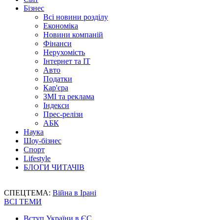
Бізнес
Всі новини розділу
Економіка
Новини компаній
Фінанси
Нерухомість
Інтернет та IT
Авто
Податки
Кар'єра
ЗМІ та реклама
Індекси
Прес-релізи
АБК
Наука
Шоу-бізнес
Спорт
Lifestyle
БЛОГИ ЧИТАЧІВ
СПЕЦТЕМА:
Війна в Ірані
ВСІ ТЕМИ
Вступ України в ЄС