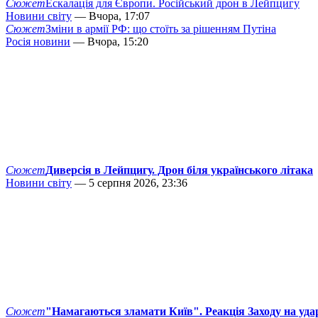
Сюжет
Ескалація для Європи. Російський дрон в Лейпцигу
Новини світу
— Вчора, 17:07
Сюжет
Зміни в армії РФ: що стоїть за рішенням Путіна
Росія новини
— Вчора, 15:20
Сюжет
Диверсія в Лейпцигу. Дрон біля українського літака
Новини світу
— 5 серпня 2026, 23:36
Сюжет
"Намагаються зламати Київ". Реакція Заходу на уда