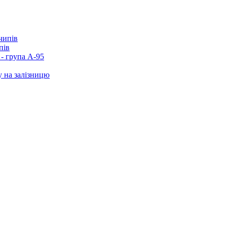
пів
- група А-95
у на залізницю