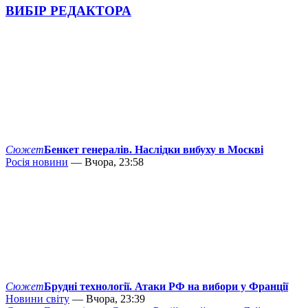
ВИБІР РЕДАКТОРА
Сюжет
Бенкет генералів. Наслідки вибуху в Москві
Росія новини
— Вчора, 23:58
Сюжет
Брудні технології. Атаки РФ на вибори у Франції
Новини світу
— Вчора, 23:39