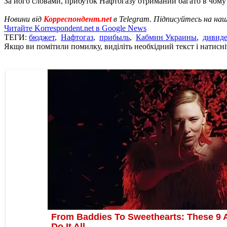
За його словами, прибуток Нафтогазу отриманий багато в чому з
Новини від
Корреспондент.net
в Telegram. Підписуйтесь на на
Читайте Korrespondent.net в Google News
ТЕГИ:
бюджет
,
Нафтогаз
,
прибыль
,
Кабмин Украины
,
дивид
Якщо ви помітили помилку, виділіть необхідний текст і натисніт