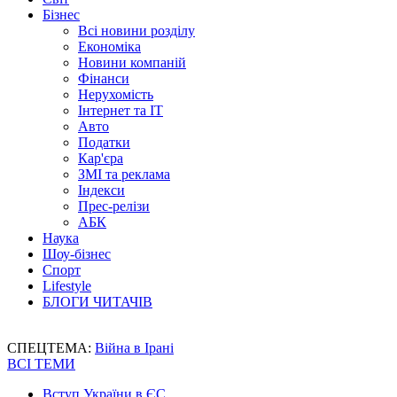
Бізнес
Всі новини розділу
Економіка
Новини компаній
Фінанси
Нерухомість
Інтернет та IT
Авто
Податки
Кар'єра
ЗМІ та реклама
Індекси
Прес-релізи
АБК
Наука
Шоу-бізнес
Спорт
Lifestyle
БЛОГИ ЧИТАЧІВ
СПЕЦТЕМА:
Війна в Ірані
ВСІ ТЕМИ
Вступ України в ЄС