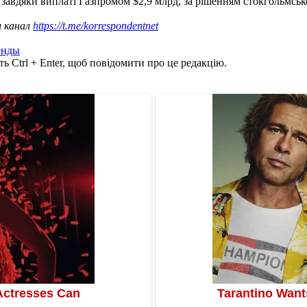
авдяки виплаті Газпромом $2,9 млрд, за рішенням стокгольмськог
ш канал
https://t.me/korrespondentnet
енды
ь Ctrl + Enter, щоб повідомити про це редакцію.