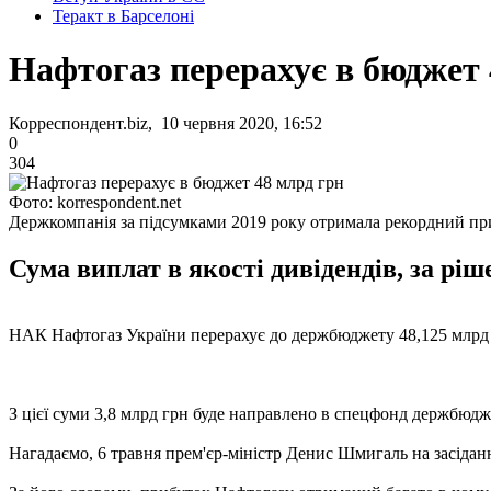
Теракт в Барселоні
Нафтогаз перерахує в бюджет 
Корреспондент.biz, 10 червня 2020, 16:52
0
304
Фото: korrespondent.net
Держкомпанія за підсумками 2019 року отримала рекордний пр
Сума виплат в якості дивідендів, за ріш
НАК Нафтогаз України перерахує до держбюджету 48,125 млрд грн
З цієї суми 3,8 млрд грн буде направлено в спецфонд держбюдже
Нагадаємо, 6 травня прем'єр-міністр Денис Шмигаль на засіданн