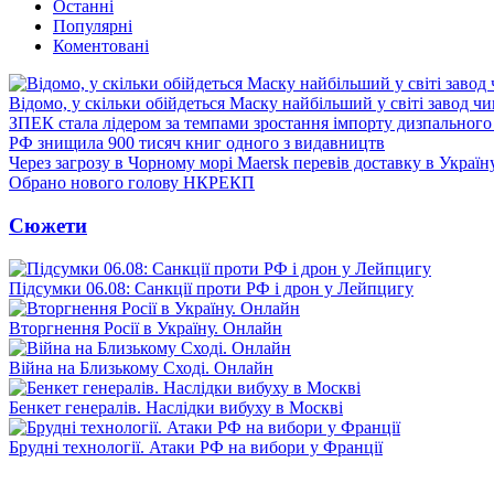
Останні
Популярні
Коментовані
Відомо, у скільки обійдеться Маску найбільший у світі завод чи
ЗПЕК стала лідером за темпами зростання імпорту дизпального 
РФ знищила 900 тисяч книг одного з видавництв
Через загрозу в Чорному морі Maersk перевів доставку в Україн
Обрано нового голову НКРЕКП
Сюжети
Підсумки 06.08: Санкції проти РФ і дрон у Лейпцигу
Вторгнення Росії в Україну. Онлайн
Війна на Близькому Сході. Онлайн
Бенкет генералів. Наслідки вибуху в Москві
Брудні технології. Атаки РФ на вибори у Франції