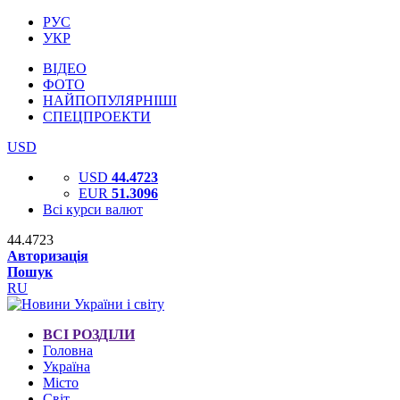
РУС
УКР
ВІДЕО
ФОТО
НАЙПОПУЛЯРНІШІ
СПЕЦПРОЕКТИ
USD
USD
44.4723
EUR
51.3096
Всі курси валют
44.4723
Авторизація
Пошук
RU
ВСІ РОЗДІЛИ
Головна
Україна
Місто
Світ