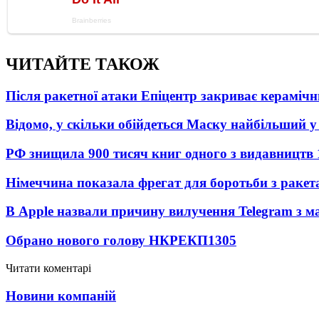
ЧИТАЙТЕ ТАКОЖ
Після ракетної атаки Епіцентр закриває керамічн
Відомо, у скільки обійдеться Маску найбільший у 
РФ знищила 900 тисяч книг одного з видавництв
Німеччина показала фрегат для боротьби з ракет
В Apple назвали причину вилучення Telegram з м
Обрано нового голову НКРЕКП
1305
Читати коментарі
Новини компаній