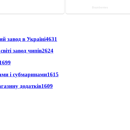
ий завод в Україні
4631
світі завод чипів
2624
1699
ами і субмаринами
1615
агазину додатків
1609