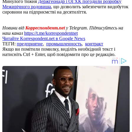
Минулого тижня
Держгеонадр і ОГХК погодили розробку
Межирічного родовища
, що дозволить забезпечити видобуток
сировини на підприємстві на десятиліття.
Новини від
Корреспондент.net
у Telegram. Підписуйтесь на
наш канал
https://t.me/korrespondentnet
Читайте Korrespondent.net в Google News
ТЕГИ:
предприятие
,
промышленность
,
контракт
Якщо ви помітили помилку, виділіть необхідний текст і
натисніть Ctrl + Enter, щоб повідомити про це редакцію.