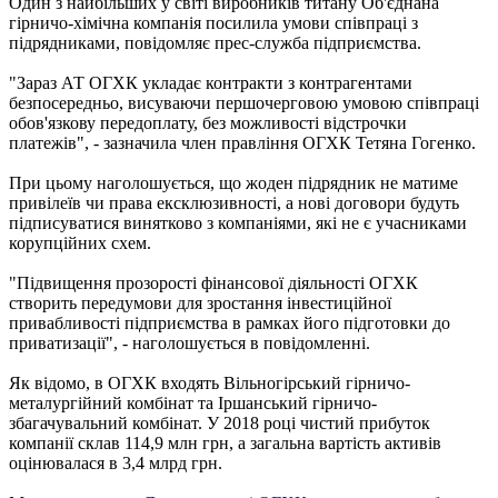
Один з найбільших у світі виробників титану Об'єднана
гірничо-хімічна компанія посилила умови співпраці з
підрядниками, повідомляє прес-служба підприємства.
"Зараз АТ ОГХК укладає контракти з контрагентами
безпосередньо, висуваючи першочерговою умовою співпраці
обов'язкову передоплату, без можливості відстрочки
платежів", - зазначила член правління ОГХК Тетяна Гогенко.
При цьому наголошується, що жоден підрядник не матиме
привілеїв чи права ексклюзивності, а нові договори будуть
підписуватися винятково з компаніями, які не є учасниками
корупційних схем.
"Підвищення прозорості фінансової діяльності ОГХК
створить передумови для зростання інвестиційної
привабливості підприємства в рамках його підготовки до
приватизації", - наголошується в повідомленні.
Як відомо, в ОГХК входять Вільногірський гірничо-
металургійний комбінат та Іршанський гірничо-
збагачувальний комбінат. У 2018 році чистий прибуток
компанії склав 114,9 млн грн, а загальна вартість активів
оцінювалася в 3,4 млрд грн.