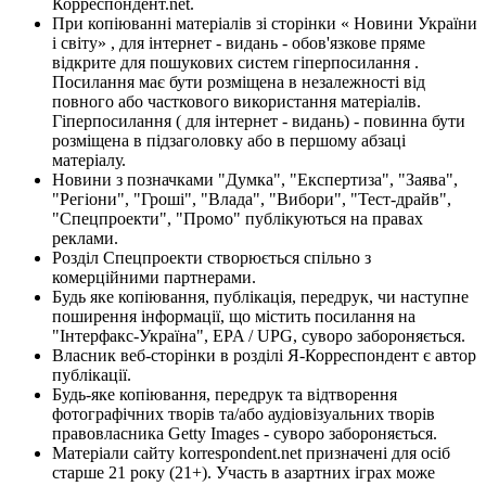
Корреспондент.net.
При копіюванні матеріалів зі сторінки « Новини України
і світу» , для інтернет - видань - обов'язкове пряме
відкрите для пошукових систем гіперпосилання .
Посилання має бути розміщена в незалежності від
повного або часткового використання матеріалів.
Гіперпосилання ( для інтернет - видань) - повинна бути
розміщена в підзаголовку або в першому абзаці
матеріалу.
Новини з позначками "Думка", "Експертиза", "Заява",
"Регіони", "Гроші", "Влада", "Вибори", "Тест-драйв",
"Спецпроекти", "Промо" публікуються на правах
реклами.
Розділ Спецпроекти створюється спільно з
комерційними партнерами.
Будь яке копіювання, публікація, передрук, чи наступне
поширення інформації, що містить посилання на
"Інтерфакс-Україна", EPA / UPG, суворо забороняється.
Власник веб-сторінки в розділі Я-Корреспондент є автор
публікації.
Будь-яке копіювання, передрук та відтворення
фотографічних творів та/або аудіовізуальних творів
правовласника Getty Images - суворо забороняється.
Матеріали сайту korrespondent.net призначені для осіб
старше 21 року (21+). Участь в азартних іграх може