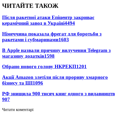
ЧИТАЙТЕ ТАКОЖ
Після ракетної атаки Епіцентр закриває
керамічний завод в Україні
4494
Німеччина показала фрегат для боротьби з
ракетами і субмаринами
1603
В Apple назвали причину вилучення Telegram з
магазину додатків
1598
Обрано нового голову НКРЕКП
1201
Акції Amazon злетіли після прориву хмарного
бізнесу та ШІ
1096
РФ знищила 900 тисяч книг одного з видавництв
907
Читати коментарі