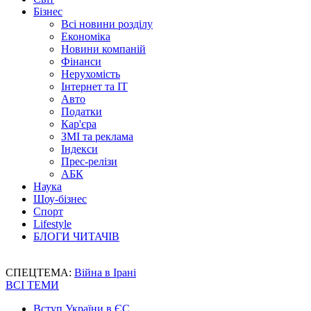
Бізнес
Всі новини розділу
Економіка
Новини компаній
Фінанси
Нерухомість
Інтернет та IT
Авто
Податки
Кар'єра
ЗМІ та реклама
Індекси
Прес-релізи
АБК
Наука
Шоу-бізнес
Спорт
Lifestyle
БЛОГИ ЧИТАЧІВ
СПЕЦТЕМА:
Війна в Ірані
ВСІ ТЕМИ
Вступ України в ЄС