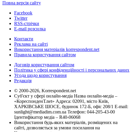
Повна версія сайту
Facebook
Twitter
RSS-стрічки
E-mail розсилка
Контакти
Реклама на сайті
Використання матеріалів korrespondent.net
Правила користування сайтом
Договір користування сайтом
Політика у сфері конфіденційності і персональних даних
Угода щодо користування
Редакція
© 2000-2026, Korrespondent.net
Суб'єкт у сфері онлайн-медіа Назва онлайн-медіа –
«КореспонденТ.net» Адреса: 02091, місто Київ,
ХАРКІВСЬКЕ ШОСЕ, будинок 172-Б, офіс 208/1 E-mail:
sunlight@mediadim.com.ua
Телефон: 044-205-43-00
Ідентифікатор медіа – R40-06068
Використання будь-яких матеріалів, розміщених на
сайті, дозволяється за умови посилання на