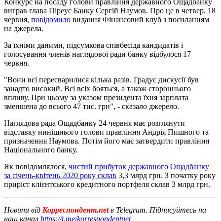
Конкурс на посаду голови правління державного Ощадбанку
виграв глава Піреус Банку Сергій Наумов. Про це в четвер, 18
червня,
повідомило
видання Фінансовий клуб з посиланням
на джерела.
За їхніми даними, підсумкова співбесіда кандидатів і
голосування членів наглядової ради банку відбулося 17
червня.
"Вони всі пересварилися кілька разів. Градус дискусії був
занадто високий. Всі всіх бояться, а також стороннього
впливу. При цьому за указом президента їхня зарплата
зменшена до всього 47 тис. грн", - сказало джерело.
Наглядова рада Ощадбанку 24 червня має розглянути
відставку нинішнього голови правління Андрія Пишного та
призначення Наумова. Потім його має затвердити правління
Національного банку.
Як повідомлялося,
чистий прибуток державного Ощадбанку
за січень-квітень 2020 року склав
3,3 млрд грн. З початку року
приріст клієнтського кредитного портфеля склав 3 млрд грн.
Новини від
Корреспондент.net
в Telegram. Підписуйтесь на
наш канал
https://t.me/korrespondentnet