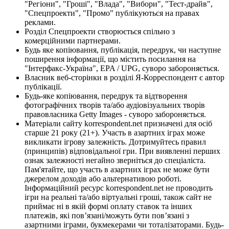
"Регіони", "Гроші", "Влада", "Вибори", "Тест-драйв",
"Спецпроекти", "Промо" публікуються на правах
реклами.
Розділ Спецпроекти створюється спільно з
комерційними партнерами.
Будь яке копіювання, публікація, передрук, чи наступне
поширення інформації, що містить посилання на
"Інтерфакс-Україна", EPA / UPG, суворо забороняється.
Власник веб-сторінки в розділі Я-Корреспондент є автор
публікації.
Будь-яке копіювання, передрук та відтворення
фотографічних творів та/або аудіовізуальних творів
правовласника Getty Images - суворо забороняється.
Матеріали сайту korrespondent.net призначені для осіб
старше 21 року (21+). Участь в азартних іграх може
викликати ігрову залежність. Дотримуйтесь правил
(принципів) відповідальної гри. При виявленні перших
ознак залежності негайно зверніться до спеціаліста.
Пам'ятайте, що участь в азартних іграх не може бути
джерелом доходів або альтернативою роботі.
Інформаційний ресурс korrespondent.net не проводить
ігри на реальні та/або віртуальні гроші, також сайт не
приймає ні в якій формі оплату ставок та інших
платежів, які пов’язані/можуть бути пов’язані з
азартними іграми, букмекерами чи тоталізаторами. Будь-