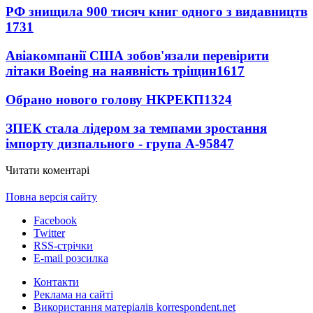
РФ знищила 900 тисяч книг одного з видавництв
1731
Авіакомпанії США зобов'язали перевірити
літаки Boeing на наявність тріщин
1617
Обрано нового голову НКРЕКП
1324
ЗПЕК стала лідером за темпами зростання
імпорту дизпального - група А-95
847
Читати коментарі
Повна версія сайту
Facebook
Twitter
RSS-стрічки
E-mail розсилка
Контакти
Реклама на сайті
Використання матеріалів korrespondent.net