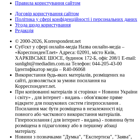
Правила користування сайтом
Договір користування сайтом
Політика у сфері конфіденційності і персональних даних
Угода щодо користування
Редакція
© 2000-2026, Korrespondent.net
Суб'єкт у сфері онлайн-медіа Назва онлайн-медіа –
«КореспонденТ.net» Адреса: 02091, місто Київ,
ХАРКІВСЬКЕ ШОСЕ, будинок 172-Б, офіс 208/1 E-mail:
sunlight@mediadim.com.ua
Телефон: 044-205-43-00
Ідентифікатор медіа – R40-06068
Використання будь-яких матеріалів, розміщених на
сайті, дозволяється за умови посилання на
Корреспондент.net.
При копіюванні матеріалів зі сторінки « Новини України
і світу» , для інтернет - видань - обов'язкове пряме
відкрите для пошукових систем гіперпосилання .
Посилання має бути розміщена в незалежності від
повного або часткового використання матеріалів.
Гіперпосилання ( для інтернет - видань) - повинна бути
розміщена в підзаголовку або в першому абзаці
матеріалу.
Новини з позначками "Думка", "Експертиза", "Заява",