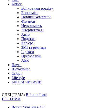
Бізнес
Всі новини розділу
Економіка
Новини компаній
Фінанси
Нерухомість
Інтернет та IT
Авто
Податки
Кар'єра
ЗМІ та реклама
Індекси
Прес-релізи
АБК
Наука
Шоу-бізнес
Спорт
Lifestyle
БЛОГИ ЧИТАЧІВ
СПЕЦТЕМА:
Війна в Ірані
ВСІ ТЕМИ
Вступ України в ЄС