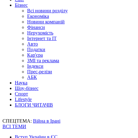
Бізнес
Всі новини розділу
Економіка
Новини компаній
Фінанси
Нерухомість
Інтернет та IT
Авто
Податки
Кар'єра
ЗМІ та реклама
Індекси
Прес-релізи
АБК
Наука
Шоу-бізнес
Спорт
Lifestyle
БЛОГИ ЧИТАЧІВ
СПЕЦТЕМА:
Війна в Ірані
ВСІ ТЕМИ
Вступ України в ЄС