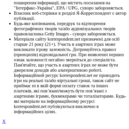
поширення інформації, що містить посилання на
"Інтерфакс-Україна", EPA / UPG, суворо забороняється.
Власник веб-сторінки в розділі Я-Корреспондент є автор
публікації.
Будь-яке копіювання, передрук та відтворення
фотографічних творів та/або аудіовізуальних творів
правовласника Getty Images - суворо забороняється.
Матеріали сайту korrespondent.net призначені для осіб
старше 21 року (21+). Участь в азартних іграх може
викликати ігрову залежність. Дотримуйтесь правил
(принципів) відповідальної гри. При виявленні перших
ознак залежності негайно зверніться до спеціаліста.
Пам'ятайте, що участь в азартних іграх не може бути
джерелом доходів або альтернативою роботі.
Інформаційний ресурс korrespondent.net не проводить
ігри на реальні та/або віртуальні гроші, також сайт не
приймає ні в якій формі оплату ставок та інших
платежів, які пов’язані/можуть бути пов’язані з
азартними іграми, букмекерами чи тоталізаторами. Будь-
які матеріали на інформаційному ресурсі
korrespondent.net публікуються виключно в
інформаційних цілях.
X