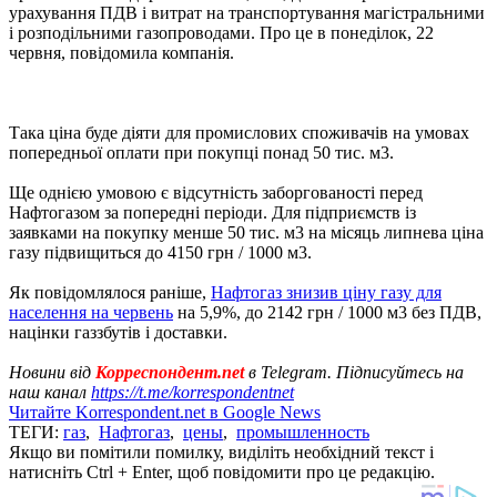
урахування ПДВ і витрат на транспортування магістральними
і розподільними газопроводами. Про це в понеділок, 22
червня, повідомила компанія.
Така ціна буде діяти для промислових споживачів на умовах
попередньої оплати при покупці понад 50 тис. м3.
Ще однією умовою є відсутність заборгованості перед
Нафтогазом за попередні періоди. Для підприємств із
заявками на покупку менше 50 тис. м3 на місяць липнева ціна
газу підвищиться до 4150 грн / 1000 м3.
Як повідомлялося раніше,
Нафтогаз знизив ціну газу для
населення на червень
на 5,9%, до 2142 грн / 1000 м3 без ПДВ,
націнки газзбутів і доставки.
Новини від
Корреспондент.net
в Telegram. Підписуйтесь на
наш канал
https://t.me/korrespondentnet
Читайте Korrespondent.net в Google News
ТЕГИ:
газ
,
Нафтогаз
,
цены
,
промышленность
Якщо ви помітили помилку, виділіть необхідний текст і
натисніть Ctrl + Enter, щоб повідомити про це редакцію.