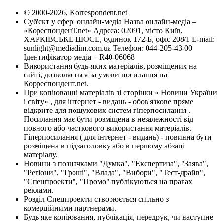
© 2000-2026, Korrespondent.net
Суб'єкт у сфері онлайн-медіа Назва онлайн-медіа –
«КореспонденТ.net» Адреса: 02091, місто Київ,
ХАРКІВСЬКЕ ШОСЕ, будинок 172-Б, офіс 208/1 E-mail:
sunlight@mediadim.com.ua
Телефон: 044-205-43-00
Ідентифікатор медіа – R40-06068
Використання будь-яких матеріалів, розміщених на
сайті, дозволяється за умови посилання на
Корреспондент.net.
При копіюванні матеріалів зі сторінки « Новини України
і світу» , для інтернет - видань - обов'язкове пряме
відкрите для пошукових систем гіперпосилання .
Посилання має бути розміщена в незалежності від
повного або часткового використання матеріалів.
Гіперпосилання ( для інтернет - видань) - повинна бути
розміщена в підзаголовку або в першому абзаці
матеріалу.
Новини з позначками "Думка", "Експертиза", "Заява",
"Регіони", "Гроші", "Влада", "Вибори", "Тест-драйв",
"Спецпроекти", "Промо" публікуються на правах
реклами.
Розділ Спецпроекти створюється спільно з
комерційними партнерами.
Будь яке копіювання, публікація, передрук, чи наступне