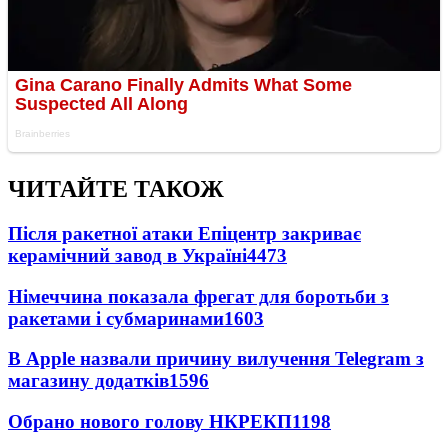
ЧИТАЙТЕ ТАКОЖ
Після ракетної атаки Епіцентр закриває
керамічний завод в Україні
4473
Німеччина показала фрегат для боротьби з
ракетами і субмаринами
1603
В Apple назвали причину вилучення Telegram з
магазину додатків
1596
Обрано нового голову НКРЕКП
1198