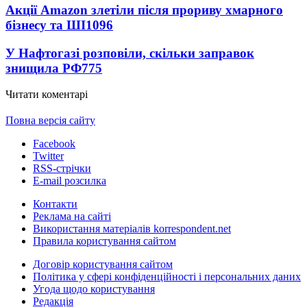
Акції Amazon злетіли після прориву хмарного
бізнесу та ШІ
1096
У Нафтогазі розповіли, скільки заправок
знищила РФ
775
Читати коментарі
Повна версія сайту
Facebook
Twitter
RSS-стрічки
E-mail розсилка
Контакти
Реклама на сайті
Використання матеріалів korrespondent.net
Правила користування сайтом
Договір користування сайтом
Політика у сфері конфіденційності і персональних даних
Угода щодо користування
Редакція