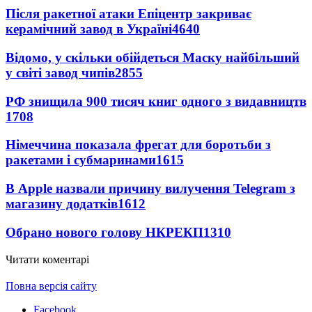
Після ракетної атаки Епіцентр закриває
керамічний завод в Україні
4640
Відомо, у скільки обійдеться Маску найбільший
у світі завод чипів
2855
РФ знищила 900 тисяч книг одного з видавництв
1708
Німеччина показала фрегат для боротьби з
ракетами і субмаринами
1615
В Apple назвали причину вилучення Telegram з
магазину додатків
1612
Обрано нового голову НКРЕКП
1310
Читати коментарі
Повна версія сайту
Facebook