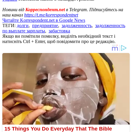
Новини від
Корреспондент.net
в Telegram. Підписуйтесь на
наш канал
https://t.me/korrespondentnet
Читайте Korrespondent.net в Google News
ТЕГИ:
долги
,
предприятие
,
задолженность
,
задолженность
по выплате зарплаты
,
забастовка
Якщо ви помітили помилку, виділіть необхідний текст і
натисніть Ctrl + Enter, щоб повідомити про це редакцію.