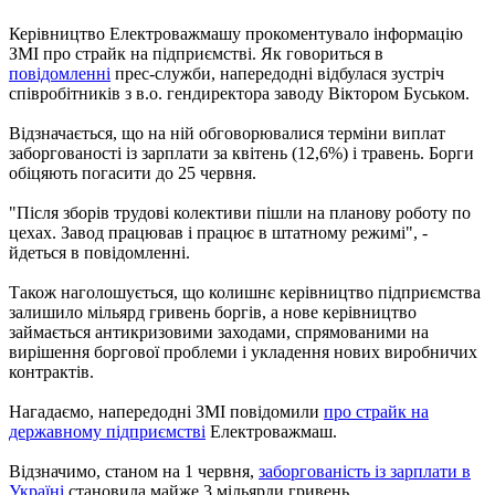
Керівництво Електроважмашу прокоментувало інформацію
ЗМІ про страйк на підприємстві. Як говориться в
повідомленні
прес-служби, напередодні відбулася зустріч
співробітників з в.о. гендиректора заводу Віктором Буськом.
Відзначається, що на ній обговорювалися терміни виплат
заборгованості із зарплати за квітень (12,6%) і травень. Борги
обіцяють погасити до 25 червня.
"Після зборів трудові колективи пішли на планову роботу по
цехах. Завод працював і працює в штатному режимі", -
йдеться в повідомленні.
Також наголошується, що колишнє керівництво підприємства
залишило мільярд гривень боргів, а нове керівництво
займається антикризовими заходами, спрямованими на
вирішення боргової проблеми і укладення нових виробничих
контрактів.
Нагадаємо, напередодні ЗМІ повідомили
про страйк на
державному підприємстві
Електроважмаш.
Відзначимо, станом на 1 червня,
заборгованість із зарплати в
Україні
становила майже 3 мільярди гривень.