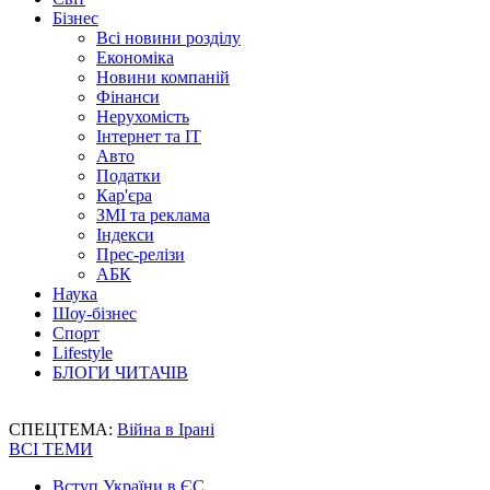
Бізнес
Всі новини розділу
Економіка
Новини компаній
Фінанси
Нерухомість
Інтернет та IT
Авто
Податки
Кар'єра
ЗМІ та реклама
Індекси
Прес-релізи
АБК
Наука
Шоу-бізнес
Спорт
Lifestyle
БЛОГИ ЧИТАЧІВ
СПЕЦТЕМА:
Війна в Ірані
ВСІ ТЕМИ
Вступ України в ЄС