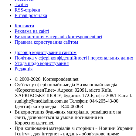
Twitter
RSS-стрічки
E-mail розсилка
Контакти
Реклама на сайті
Використання матеріалів korrespondent.net
Правила користування сайтом
Договір користування сайтом
Політика у сфері конфіденційності і персональних даних
Угода щодо користування
Редакція
© 2000-2026, Korrespondent.net
Суб'єкт у сфері онлайн-медіа Назва онлайн-медіа –
«КореспонденТ.net» Адреса: 02091, місто Київ,
ХАРКІВСЬКЕ ШОСЕ, будинок 172-Б, офіс 208/1 E-mail:
sunlight@mediadim.com.ua
Телефон: 044-205-43-00
Ідентифікатор медіа – R40-06068
Використання будь-яких матеріалів, розміщених на
сайті, дозволяється за умови посилання на
Корреспондент.net.
При копіюванні матеріалів зі сторінки « Новини України
і світу» , для інтернет - видань - обов'язкове пряме