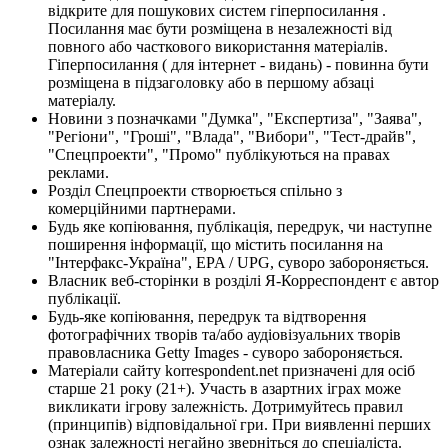
відкрите для пошукових систем гіперпосилання .
Посилання має бути розміщена в незалежності від
повного або часткового використання матеріалів.
Гіперпосилання ( для інтернет - видань) - повинна бути
розміщена в підзаголовку або в першому абзаці
матеріалу.
Новини з позначками "Думка", "Експертиза", "Заява",
"Регіони", "Гроші", "Влада", "Вибори", "Тест-драйв",
"Спецпроекти", "Промо" публікуються на правах
реклами.
Розділ Спецпроекти створюється спільно з
комерційними партнерами.
Будь яке копіювання, публікація, передрук, чи наступне
поширення інформації, що містить посилання на
"Інтерфакс-Україна", EPA / UPG, суворо забороняється.
Власник веб-сторінки в розділі Я-Корреспондент є автор
публікації.
Будь-яке копіювання, передрук та відтворення
фотографічних творів та/або аудіовізуальних творів
правовласника Getty Images - суворо забороняється.
Матеріали сайту korrespondent.net призначені для осіб
старше 21 року (21+). Участь в азартних іграх може
викликати ігрову залежність. Дотримуйтесь правил
(принципів) відповідальної гри. При виявленні перших
ознак залежності негайно зверніться до спеціаліста.