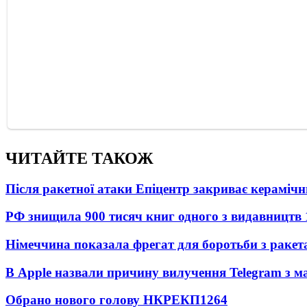
ЧИТАЙТЕ ТАКОЖ
Після ракетної атаки Епіцентр закриває керамічн
РФ знищила 900 тисяч книг одного з видавництв
Німеччина показала фрегат для боротьби з ракет
В Apple назвали причину вилучення Telegram з м
Обрано нового голову НКРЕКП
1264