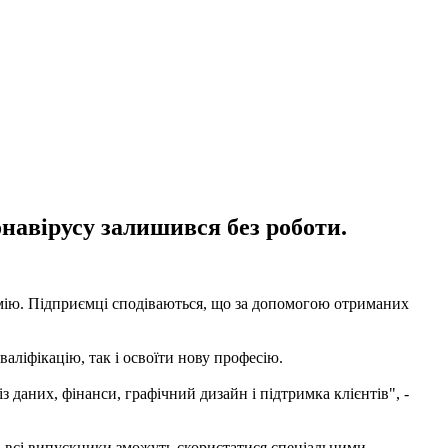
онавірусу залишився без роботи.
емію. Підприємці сподіваються, що за допомогою отриманих
аліфікацію, так і освоїти нову професію.
з даних, фінанси, графічний дизайн і підтримка клієнтів", -
в всі випускники зможуть скористатися спеціальними