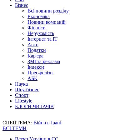
Бізнес
Всі новини розділу
Економіка
Новини компаній
Фінанси
Нерухомість
Інтернет та IT
Авто
Податки
Кар'єра
ЗМІ та реклама
Індекси
Прес-релізи
АБК
Наука
Шоу-бізнес
Спорт
Lifestyle
БЛОГИ ЧИТАЧІВ
СПЕЦТЕМА:
Війна в Ірані
ВСІ ТЕМИ
Вступ України в ЄС