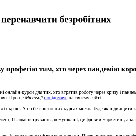
ь перенавчити безробітних
у професію тим, хто через пандемію кор
ні онлайн-курси для тих, хто втратив роботу через кризу і панд
ново. Про це
Microsoft
повідомляє
на своєму сайті.
сіх країн. А на безкоштовних курсах можна буде як підвищити кв
ент, IT-адміністрування, комунікації, цифровий маркетинг, аналі
ькою, іспанською та німецькою мовами. Після проходження курсі