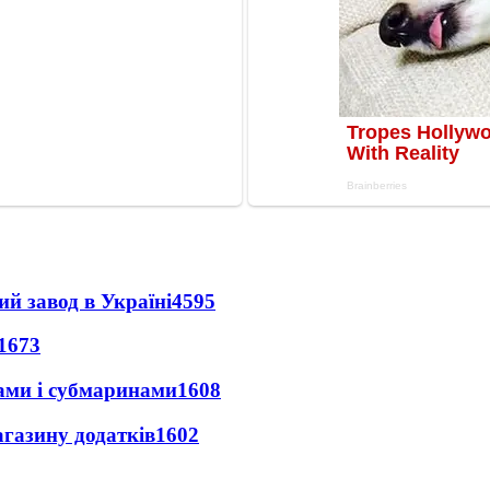
ий завод в Україні
4595
1673
ами і субмаринами
1608
агазину додатків
1602