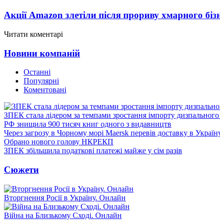
Акції Amazon злетіли після прориву хмарного біз
Читати коментарі
Новини компаній
Останні
Популярні
Коментовані
ЗПЕК стала лідером за темпами зростання імпорту дизпального 
РФ знищила 900 тисяч книг одного з видавництв
Через загрозу в Чорному морі Maersk перевів доставку в Україн
Обрано нового голову НКРЕКП
ЗПЕК збільшила податкові платежі майже у сім разів
Сюжети
Вторгнення Росії в Україну. Онлайн
Війна на Близькому Сході. Онлайн