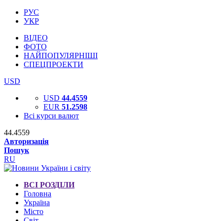
РУС
УКР
ВІДЕО
ФОТО
НАЙПОПУЛЯРНІШІ
СПЕЦПРОЕКТИ
USD
USD
44.4559
EUR
51.2598
Всі курси валют
44.4559
Авторизація
Пошук
RU
ВСІ РОЗДІЛИ
Головна
Україна
Місто
Світ