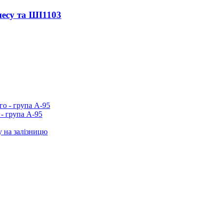
несу та ШІ
1103
- група А-95
у на залізницю