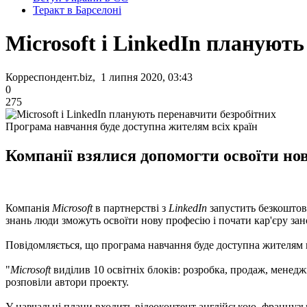
Теракт в Барселоні
Microsoft і LinkedIn плануют
Корреспондент.biz, 1 липня 2020, 03:43
0
275
Програма навчання буде доступна жителям всіх країн
Компанії взялися допомогти освоїти нов
Компанія
Microsoft
в партнерстві з
LinkedIn
запустить безкоштов
знань люди зможуть освоїти нову професію і почати кар'єру за
Повідомляється, що програма навчання буде доступна жителям в
"
Microsoft
виділив 10 освітніх блоків: розробка, продаж, менеджм
розповіли автори проекту.
У навчальні плани входить відеоконтент англійською, француз