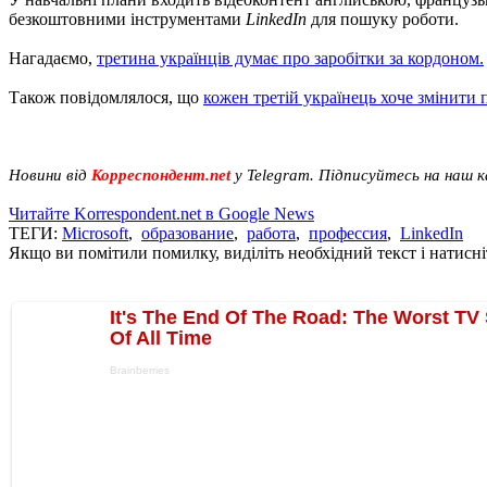
безкоштовними інструментами
LinkedIn
для пошуку роботи.
Нагадаємо,
третина українців думає про заробітки за кордоном.
Також повідомлялося, що
кожен третій українець хоче змінити 
Новини від
Корреспондент.net
у Telegram. Підписуйтесь на наш 
Читайте Korrespondent.net в Google News
ТЕГИ:
Microsoft
,
образование
,
работа
,
профессия
,
LinkedIn
Якщо ви помітили помилку, виділіть необхідний текст і натисніт