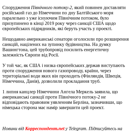
Спорудження
Північного потоку-2
, який повинен доставляти
російський газ до Німеччини по дну Балтійського моря
паралельно з уже існуючим Північним потоком, було
призупинено в кінці 2019 року через санкції США щодо
європейських підрядників, які беруть участь у проекті.
Нещодавно американські сенатори оголосили про розширення
санкцій, націлених на зупинку будівництва. На думку
Вашингтона, цей трубопровід посилить енергетичну
залежність Європи від Росії.
У той час, як США і низка європейських держав виступають
проти спорудження нового газопроводу, країни, через
територіальні води яких він проходить (Фінляндія, Швеція,
Німеччина, Данія), дозволили прокладання труб.
1 липня канцлер Німеччини Ангела Меркель заявила, що
американські санкції проти Північного потоку-2 не
відповідають правовим уявленням Берліна, зазначивши, що
німецька сторона має намір завершити цей проект.
Новини від
Корреспондент.net
у Telegram. Підписуйтесь на