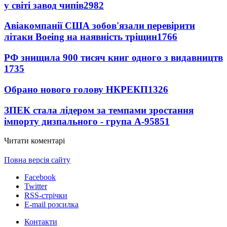
у світі завод чипів
2982
Авіакомпанії США зобов'язали перевірити
літаки Boeing на наявність тріщин
1766
РФ знищила 900 тисяч книг одного з видавництв
1735
Обрано нового голову НКРЕКП
1326
ЗПЕК стала лідером за темпами зростання
імпорту дизпального - група А-95
851
Читати коментарі
Повна версія сайту
Facebook
Twitter
RSS-стрічки
E-mail розсилка
Контакти