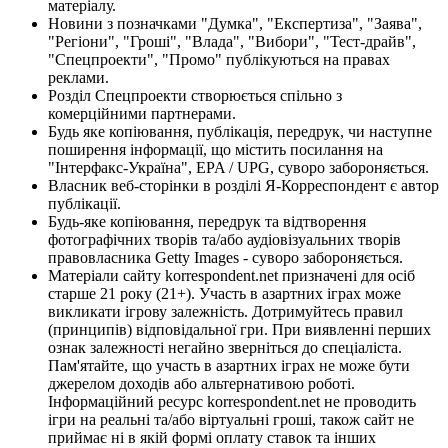
матеріалу.
Новини з позначками "Думка", "Експертиза", "Заява",
"Регіони", "Гроші", "Влада", "Вибори", "Тест-драйв",
"Спецпроекти", "Промо" публікуються на правах
реклами.
Розділ Спецпроекти створюється спільно з
комерційними партнерами.
Будь яке копіювання, публікація, передрук, чи наступне
поширення інформації, що містить посилання на
"Інтерфакс-Україна", EPA / UPG, суворо забороняється.
Власник веб-сторінки в розділі Я-Корреспондент є автор
публікації.
Будь-яке копіювання, передрук та відтворення
фотографічних творів та/або аудіовізуальних творів
правовласника Getty Images - суворо забороняється.
Матеріали сайту korrespondent.net призначені для осіб
старше 21 року (21+). Участь в азартних іграх може
викликати ігрову залежність. Дотримуйтесь правил
(принципів) відповідальної гри. При виявленні перших
ознак залежності негайно зверніться до спеціаліста.
Пам'ятайте, що участь в азартних іграх не може бути
джерелом доходів або альтернативою роботі.
Інформаційний ресурс korrespondent.net не проводить
ігри на реальні та/або віртуальні гроші, також сайт не
приймає ні в якій формі оплату ставок та інших