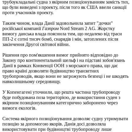
трубоукладальні судна з якірним позиціонуванням замість тих,
що були виведені з проекту, після того як США ввели санкції
проти учасників проекту.
Таким чином, влада Данії задовольнила запит "дочки"
російської компанії
Газпром
Nord Stream 2 AG. Жорстку
вимогу данська влада пояснила тим, що недалеко від траси
ПП-2 є сотні тисяч бомб, снарядів і мін, затоплених після
закінчення Другої світової війни.
Рішення про пом'якшення вимог прийнято відповідно до
Закону про континентальний шельф і на підставі зобов'язань
Данії в рамках Конвенції ООН з морського права, що дає
право країні дозволяти будівництво транзитних
трубопроводів, якщо вони не загрожують безпеці і не шкодять
навколишньому середовищу.
У Копенгагені уточнили, що решта частина трубопроводу
буде побудована поза територією, де використання суден з
якірним позиціонуванням категорично заборонено через
вимоги екологів.
Система якірного позиціонування дозволяє судну утримувати
позицію за допомогою якорів. Данія досі дозволяла
використовувати при будівництві трубопроводу лише