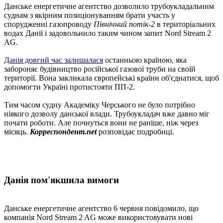
Данське енергетичне агентство дозволило трубоукладальним
суднам з якірним позиціонуванням брати участь у
спорудженні газопроводу
Північний потік-2
в територіальних
водах Данії і задовольнило таким чином запит Nord Stream 2
AG.
Данія довгий час залишалася
останньою країною, яка
забороняє будівництво російської газової труби на своїй
території. Вона закликала європейські країни об'єднатися, щоб
допомогти Україні протистояти ПП-2.
Тим часом судну Академіку Черського не було потрібно
ніякого дозволу данської влади. Трубоукладач вже давно міг
почати роботи. Але почнуться вони не раніше, ніж через
місяць.
Корреспондент.net
розповідає подробиці.
Данія пом'якшила вимоги
Данське енергетичне агентство 6 червня повідомило, що
компанія Nord Stream 2 AG може використовувати нові