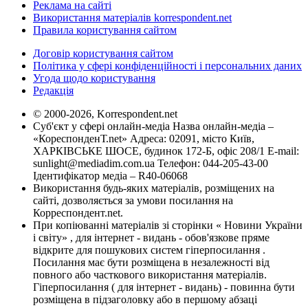
Реклама на сайті
Використання матеріалів korrespondent.net
Правила користування сайтом
Договір користування сайтом
Політика у сфері конфіденційності і персональних даних
Угода щодо користування
Редакція
© 2000-2026, Korrespondent.net
Суб'єкт у сфері онлайн-медіа Назва онлайн-медіа –
«КореспонденТ.net» Адреса: 02091, місто Київ,
ХАРКІВСЬКЕ ШОСЕ, будинок 172-Б, офіс 208/1 E-mail:
sunlight@mediadim.com.ua
Телефон: 044-205-43-00
Ідентифікатор медіа – R40-06068
Використання будь-яких матеріалів, розміщених на
сайті, дозволяється за умови посилання на
Корреспондент.net.
При копіюванні матеріалів зі сторінки « Новини України
і світу» , для інтернет - видань - обов'язкове пряме
відкрите для пошукових систем гіперпосилання .
Посилання має бути розміщена в незалежності від
повного або часткового використання матеріалів.
Гіперпосилання ( для інтернет - видань) - повинна бути
розміщена в підзаголовку або в першому абзаці