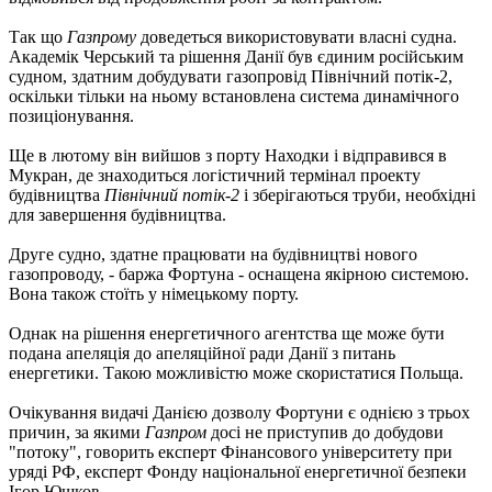
Так що
Газпрому
доведеться використовувати власні судна.
Академік Черський та рішення Данії був єдиним російським
судном, здатним добудувати газопровід Північний потік-2,
оскільки тільки на ньому встановлена ​​система динамічного
позиціонування.
Ще в лютому він вийшов з порту Находки і відправився в
Мукран, де знаходиться логістичний термінал проекту
будівництва
Північний потік-2
і зберігаються труби, необхідні
для завершення будівництва.
Друге судно, здатне працювати на будівництві нового
газопроводу, - баржа Фортуна - оснащена якірною системою.
Вона також cтоїть у німецькому порту.
Однак на рішення енергетичного агентства ще може бути
подана апеляція до апеляційної ради Данії з питань
енергетики. Такою можливістю може скористатися Польща.
Очікування видачі Данією дозволу Фортуни є однією з трьох
причин, за якими
Газпром
досі не приступив до добудови
"потоку", говорить експерт Фінансового університету при
уряді РФ, експерт Фонду національної енергетичної безпеки
Ігор Юшков.