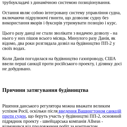
трубоукладачі з динамічною системою позиціонування.
Остання являє собою інтегровану систему управління судна,
включаючи підрулюючі гвинти, що дозволяє судну без
використання якорів і буксирів утримувати позицію і курс.
Цього разу данці не стали зволікати з видачею дозволу - на
нього у них пішов всього місяць. Минулого разу Данія, як
відомо, два роки розглядала дозвіл на будівництво ПП-2 у
своїх водах.
Коли Данія погодилася на будівництво газопроводу, США
ввели перші санкції проти російського проекту, і ділянку досі
не добудовано.
Причини затягування будівництва
Рішення данського регулятора можна вважати великим
успіхом Росії, оскільки після
введення Вашингтоном санкцій
проти суден
, що беруть участь у будівництві ПП-2, основний
підрядник проекту - швейцарська компанія Allseas -
відмовився від продовження робіт за контрактом.