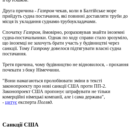
Друга причина -
Газпром
чекав, коли в Балтійське море
прийдуть судна постачання, які повинні доставляти труби до
місця їх укладання суднами-трубоукладачами.
Спочатку
Газпром
, ймовірно, розраховував знайти іноземні
судна-постачальники. Однак по ходу справи стало зрозуміло,
що іноземці не захочуть брати участь у будівництві через
санкції. Тому
Газпрому
довелося підтягувати власні судна
постачання.
Третя причина, чому будівництво не відновилося, - прохання
почекати з боку Німеччини.
"Вони намагаються пролобіювати зміни в тексті
законопроекту про нові санкції США проти ПП-2.
Законопроект США пропонує штрафувати не тільки
комерційні німецькі компанії, але і сама держава",
-
цитує
експерта
Погляд.
Санкції США