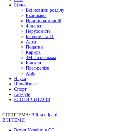
Бізнес
Всі новини розділу
Економіка
Новини компаній
Фінанси
Нерухомість
Інтернет та IT
Авто
Податки
Кар'єра
ЗМІ та реклама
Індекси
Прес-релізи
АБК
Наука
Шоу-бізнес
Спорт
Lifestyle
БЛОГИ ЧИТАЧІВ
СПЕЦТЕМА:
Війна в Ірані
ВСІ ТЕМИ
Вступ України в ЄС