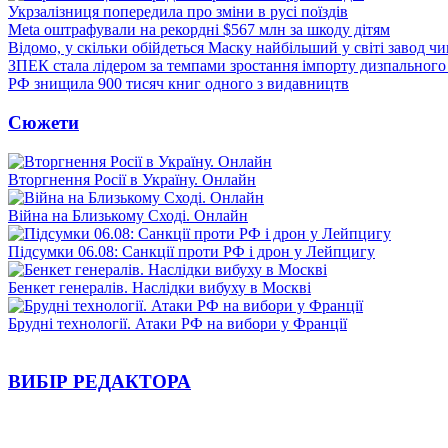
Укрзалізниця попередила про зміни в русі поїздів
Meta оштрафували на рекордні $567 млн за шкоду дітям
Відомо, у скільки обійдеться Маску найбільший у світі завод чи
ЗПЕК стала лідером за темпами зростання імпорту дизпального 
РФ знищила 900 тисяч книг одного з видавництв
Сюжети
Вторгнення Росії в Україну. Онлайн
Війна на Близькому Сході. Онлайн
Підсумки 06.08: Санкції проти РФ і дрон у Лейпцигу
Бенкет генералів. Наслідки вибуху в Москві
Брудні технології. Атаки РФ на вибори у Франції
ВИБІР РЕДАКТОРА