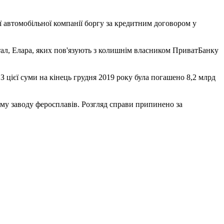
ї автомобільної компанії боргу за кредитним договором у
італ, Елара, яких пов'язують з колишнім власником ПриватБанку
З цієї суми на кінець грудня 2019 року була погашено 8,2 млрд
му заводу феросплавів. Розгляд справи припинено за