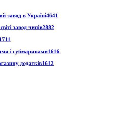
ий завод в Україні
4641
світі завод чипів
2882
1711
ами і субмаринами
1616
агазину додатків
1612