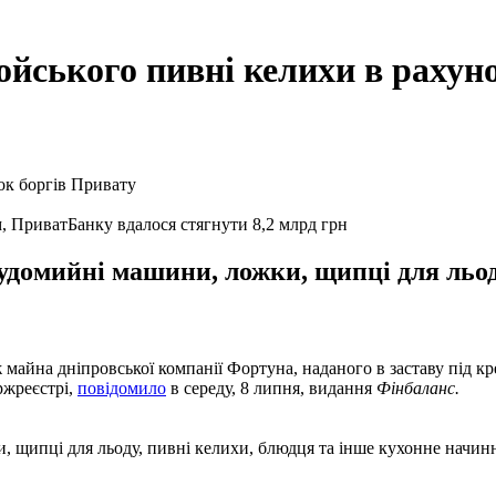
ойського пивні келихи в рахун
м, ПриватБанку вдалося стягнути 8,2 млрд грн
удомийні машини, ложки, щипці для льод
майна дніпровської компанії Фортуна, наданого в заставу під кр
ржреєстрі,
повідомило
в середу, 8 липня, видання
Фінбаланс.
 щипці для льоду, пивні келихи, блюдця та інше кухонне начинн