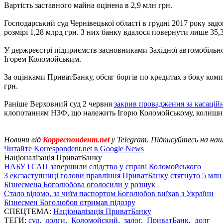
Вартість заставного майна оцінена в 2,9 млн грн.
Господарський суд Чернівецької області в грудні 2017 року за
розмірі 1,28 млрд грн. З них банку вдалося повернути лише 35,
У держреєстрі підприємств засновниками Західної автомобільно
Ігорем Коломойським.
За оцінками ПриватБанку, обсяг боргів по кредитах з боку компа
грн.
Раніше Верховний суд 2 червня
закрив провадження за касаці
клопотанням НЗФ, що належить Ігорю Коломойському, колишн
Новини від
Корреспондент.net
у Telegram. Підписуйтесь на на
Читайте Korrespondent.net в Google News
Націоналізація ПриватБанку
НАБУ і САП завершили слідство у справі Коломойського
З ексзаступниці голови правління ПриватБанку стягнуто 5 млн
Бізнесмена Боголюбова оголосили у розшук
Стало відомо, за чиїм паспортом Боголюбов виїхав з України
Бізнесмен Боголюбов отримав підозру
СПЕЦТЕМА:
Націоналізація ПриватБанку
ТЕГИ:
суд
,
долги
,
Коломойский
,
залог
,
ПриватБанк
,
долг