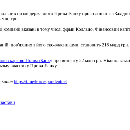
довольнив позов державного ПриватБанку про стягнення з Західно
3 млн грн.
ї компанії вказані в тому числі фірми Коллацо, Фінансовий кап
ній, пов'язаних з його екс-власниками, становить 216 млрд грн. 
йною скаргою ПриватБанку
про виплату 22 млн грн. Нікопольсько
ьому власнику ПриватБанку.
ш канал
https://t.me/korrespondentnet
 застави