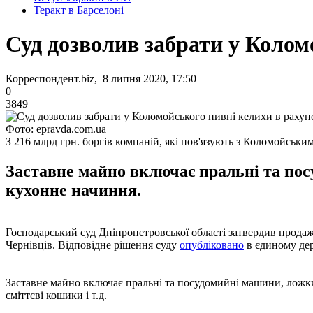
Теракт в Барселоні
Суд дозволив забрати у Колом
Корреспондент.biz, 8 липня 2020, 17:50
0
3849
Фото: epravda.com.ua
З 216 млрд грн. боргів компаній, які пов'язують з Коломойськи
Заставне майно включає пральні та пос
кухонне начиння.
Господарський суд Дніпропетровської області затвердив продаж 
Чернівців. Відповідне рішення суду
опубліковано
в єдиному де
Заставне майно включає пральні та посудомийні машини, ложки,
сміттєві кошики і т.д.