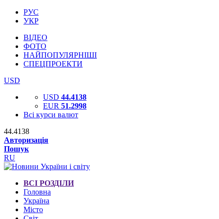
РУС
УКР
ВІДЕО
ФОТО
НАЙПОПУЛЯРНІШІ
СПЕЦПРОЕКТИ
USD
USD
44.4138
EUR
51.2998
Всі курси валют
44.4138
Авторизація
Пошук
RU
ВСІ РОЗДІЛИ
Головна
Україна
Місто
Світ