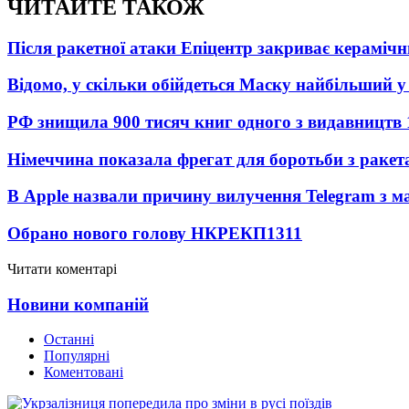
ЧИТАЙТЕ ТАКОЖ
Після ракетної атаки Епіцентр закриває керамічн
Відомо, у скільки обійдеться Маску найбільший у 
РФ знищила 900 тисяч книг одного з видавництв
Німеччина показала фрегат для боротьби з ракет
В Apple назвали причину вилучення Telegram з м
Обрано нового голову НКРЕКП
1311
Читати коментарі
Новини компаній
Останні
Популярні
Коментовані