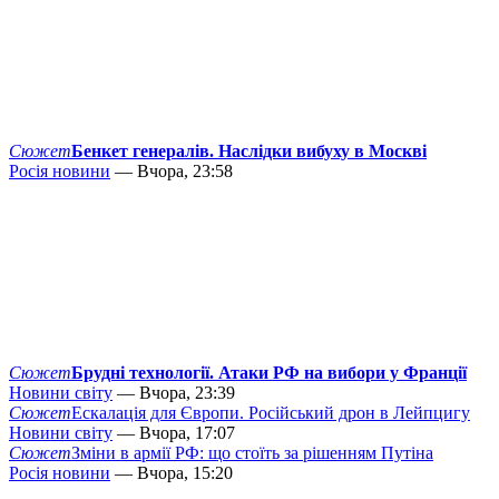
Сюжет
Бенкет генералів. Наслідки вибуху в Москві
Росія новини
— Вчора, 23:58
Сюжет
Брудні технології. Атаки РФ на вибори у Франції
Новини світу
— Вчора, 23:39
Сюжет
Ескалація для Європи. Російський дрон в Лейпцигу
Новини світу
— Вчора, 17:07
Сюжет
Зміни в армії РФ: що стоїть за рішенням Путіна
Росія новини
— Вчора, 15:20