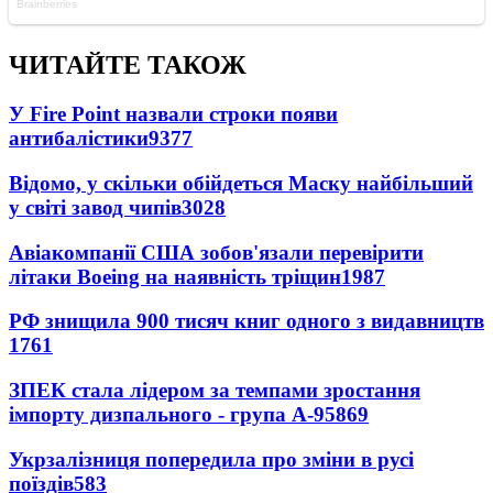
ЧИТАЙТЕ ТАКОЖ
У Fire Point назвали строки появи
антибалістики
9377
Відомо, у скільки обійдеться Маску найбільший
у світі завод чипів
3028
Авіакомпанії США зобов'язали перевірити
літаки Boeing на наявність тріщин
1987
РФ знищила 900 тисяч книг одного з видавництв
1761
ЗПЕК стала лідером за темпами зростання
імпорту дизпального - група А-95
869
Укрзалізниця попередила про зміни в русі
поїздів
583