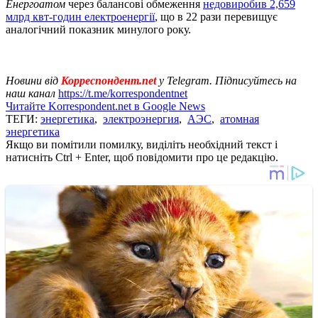
Енергоатом
через балансові обмеження
недовиробив 2,659
млрд квт-годин електроенергії
, що в 22 рази перевищує
аналогічний показник минулого року.
Новини від
Корреспондент.net
у Telegram. Підписуйтесь на
наш канал
https://t.me/korrespondentnet
Читайте Korrespondent.net в Google News
ТЕГИ:
энергетика
,
электроэнергия
,
АЭС
,
атомная
энергетика
Якщо ви помітили помилку, виділіть необхідний текст і
натисніть Ctrl + Enter, щоб повідомити про це редакцію.