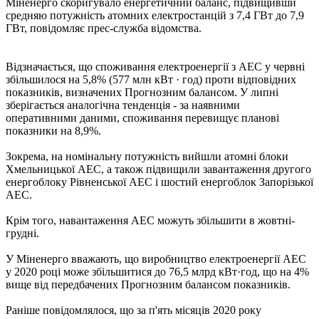
Міненерго скоригувало енергетичний баланс, підвищивши
средняю ​​потужність атомних електростанцій з 7,4 ГВт до 7,9
ГВт, повідомляє прес-служба відомства.
Відзначається, що споживання електроенергії з АЕС у червні
збільшилося на 5,8% (577 млн ​​кВт · год) проти відповідних
показників, визначених Прогнозним балансом. У липні
зберігається аналогічна тенденція - за наявними
оперативними даними, споживання перевищує планові
показники на 8,9%.
Зокрема, на номінальну потужність вийшли атомні блоки
Хмельницької АЕС, а також підвищили завантаження другого
енергоблоку Рівненської АЕС і шостий енергоблок Запорізької
АЕС.
Крім того, навантаження АЕС можуть збільшити в жовтні-
грудні.
У Міненерго вважають, що виробництво електроенергії АЕС
у 2020 році може збільшитися до 76,5 млрд кВт·год, що на 4%
вище від передбачених Прогнозним балансом показників.
Раніше повідомлялося, що за п'ять місяців 2020 року