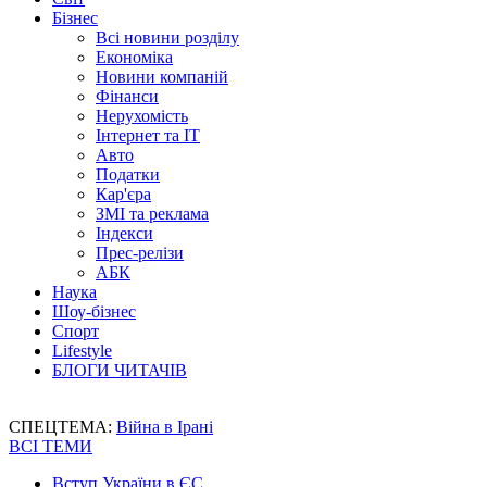
Бізнес
Всі новини розділу
Економіка
Новини компаній
Фінанси
Нерухомість
Інтернет та IT
Авто
Податки
Кар'єра
ЗМІ та реклама
Індекси
Прес-релізи
АБК
Наука
Шоу-бізнес
Спорт
Lifestyle
БЛОГИ ЧИТАЧІВ
СПЕЦТЕМА:
Війна в Ірані
ВСІ ТЕМИ
Вступ України в ЄС