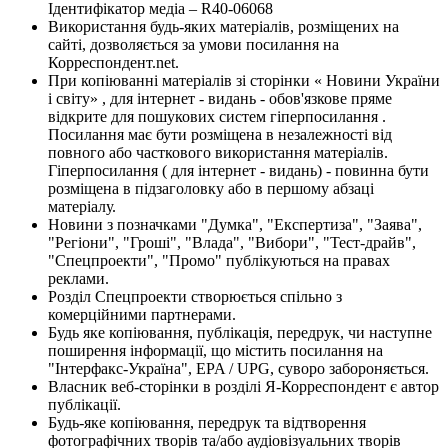
Ідентифікатор медіа – R40-06068
Використання будь-яких матеріалів, розміщених на
сайті, дозволяється за умови посилання на
Корреспондент.net.
При копіюванні матеріалів зі сторінки « Новини України
і світу» , для інтернет - видань - обов'язкове пряме
відкрите для пошукових систем гіперпосилання .
Посилання має бути розміщена в незалежності від
повного або часткового використання матеріалів.
Гіперпосилання ( для інтернет - видань) - повинна бути
розміщена в підзаголовку або в першому абзаці
матеріалу.
Новини з позначками "Думка", "Експертиза", "Заява",
"Регіони", "Гроші", "Влада", "Вибори", "Тест-драйв",
"Спецпроекти", "Промо" публікуються на правах
реклами.
Розділ Спецпроекти створюється спільно з
комерційними партнерами.
Будь яке копіювання, публікація, передрук, чи наступне
поширення інформації, що містить посилання на
"Інтерфакс-Україна", EPA / UPG, суворо забороняється.
Власник веб-сторінки в розділі Я-Корреспондент є автор
публікації.
Будь-яке копіювання, передрук та відтворення
фотографічних творів та/або аудіовізуальних творів