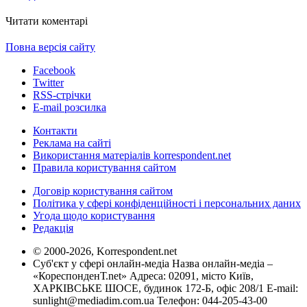
Читати коментарі
Повна версія сайту
Facebook
Twitter
RSS-стрічки
E-mail розсилка
Контакти
Реклама на сайті
Використання матеріалів korrespondent.net
Правила користування сайтом
Договір користування сайтом
Політика у сфері конфіденційності і персональних даних
Угода щодо користування
Редакція
© 2000-2026, Korrespondent.net
Суб'єкт у сфері онлайн-медіа Назва онлайн-медіа –
«КореспонденТ.net» Адреса: 02091, місто Київ,
ХАРКІВСЬКЕ ШОСЕ, будинок 172-Б, офіс 208/1 E-mail:
sunlight@mediadim.com.ua
Телефон: 044-205-43-00