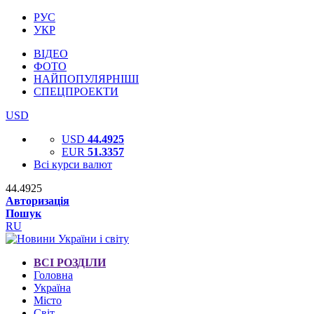
РУС
УКР
ВІДЕО
ФОТО
НАЙПОПУЛЯРНІШІ
СПЕЦПРОЕКТИ
USD
USD
44.4925
EUR
51.3357
Всі курси валют
44.4925
Авторизація
Пошук
RU
ВСІ РОЗДІЛИ
Головна
Україна
Місто
Світ