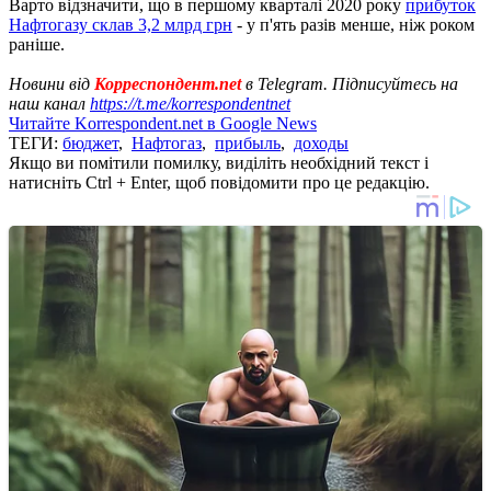
Варто відзначити, що в першому кварталі 2020 року
прибуток
Нафтогазу склав 3,2 млрд грн
- у п'ять разів менше, ніж роком
раніше.
Новини від
Корреспондент.net
в Telegram. Підписуйтесь на
наш канал
https://t.me/korrespondentnet
Читайте Korrespondent.net в Google News
ТЕГИ:
бюджет
,
Нафтогаз
,
прибыль
,
доходы
Якщо ви помітили помилку, виділіть необхідний текст і
натисніть Ctrl + Enter, щоб повідомити про це редакцію.