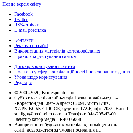
Повна версія сайту
Facebook
Twitter
RSS-стрічки
E-mail розсилка
Контакти
Реклама на сайті
Використання матеріалів korrespondent.net
Правила користування сайтом
Договір користування сайтом
Політика у сфері конфіденційності і персональних даних
Угода щодо користування
Редакція
© 2000-2026, Korrespondent.net
Суб'єкт у сфері онлайн-медіа Назва онлайн-медіа –
«КореспонденТ.net» Адреса: 02091, місто Київ,
ХАРКІВСЬКЕ ШОСЕ, будинок 172-Б, офіс 208/1 E-mail:
sunlight@mediadim.com.ua
Телефон: 044-205-43-00
Ідентифікатор медіа – R40-06068
Використання будь-яких матеріалів, розміщених на
сайті, дозволяється за умови посилання на