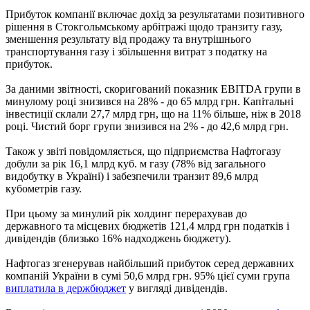
Прибуток компанії включає дохід за результатами позитивного
рішення в Стокгольмському арбітражі щодо транзиту газу,
зменшення результату від продажу та внутрішнього
транспортування газу і збільшення витрат з податку на
прибуток.
За даними звітності, скоригований показник EBITDA групи в
минулому році знизився на 28% - до 65 млрд грн. Капітальні
інвестиції склали 27,7 млрд грн, що на 11% більше, ніж в 2018
році. Чистий борг групи знизився на 2% - до 42,6 млрд грн.
Також у звіті повідомляється, що підприємства Нафтогазу
добули за рік 16,1 млрд куб. м газу (78% від загального
видобутку в Україні) і забезпечили транзит 89,6 млрд
кубометрів газу.
При цьому за минулий рік холдинг перерахував до
державного та місцевих бюджетів 121,4 млрд грн податків і
дивідендів (близько 16% надходжень бюджету).
Нафтогаз згенерував найбільший прибуток серед державних
компаній України в сумі 50,6 млрд грн. 95% цієї суми група
виплатила в держбюджет
у вигляді дивідендів.