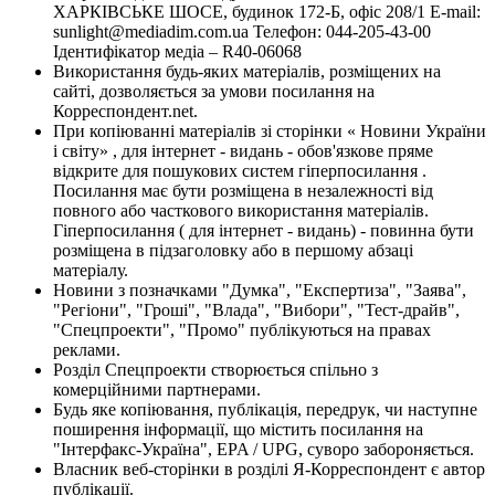
ХАРКІВСЬКЕ ШОСЕ, будинок 172-Б, офіс 208/1 E-mail:
sunlight@mediadim.com.ua
Телефон: 044-205-43-00
Ідентифікатор медіа – R40-06068
Використання будь-яких матеріалів, розміщених на
сайті, дозволяється за умови посилання на
Корреспондент.net.
При копіюванні матеріалів зі сторінки « Новини України
і світу» , для інтернет - видань - обов'язкове пряме
відкрите для пошукових систем гіперпосилання .
Посилання має бути розміщена в незалежності від
повного або часткового використання матеріалів.
Гіперпосилання ( для інтернет - видань) - повинна бути
розміщена в підзаголовку або в першому абзаці
матеріалу.
Новини з позначками "Думка", "Експертиза", "Заява",
"Регіони", "Гроші", "Влада", "Вибори", "Тест-драйв",
"Спецпроекти", "Промо" публікуються на правах
реклами.
Розділ Спецпроекти створюється спільно з
комерційними партнерами.
Будь яке копіювання, публікація, передрук, чи наступне
поширення інформації, що містить посилання на
"Інтерфакс-Україна", EPA / UPG, суворо забороняється.
Власник веб-сторінки в розділі Я-Корреспондент є автор
публікації.