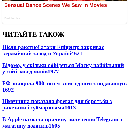
ЧИТАЙТЕ ТАКОЖ
Після ракетної атаки Епіцентр закриває
керамічний завод в Україні
4621
Відомо, у скільки обійдеться Маску найбільший
у світі завод чипів
1977
РФ знищила 900 тисяч книг одного з видавництв
1692
Німеччина показала фрегат для боротьби з
ракетами і субмаринами
1613
В Apple назвали причину вилучення Telegram з
магазину додатків
1605