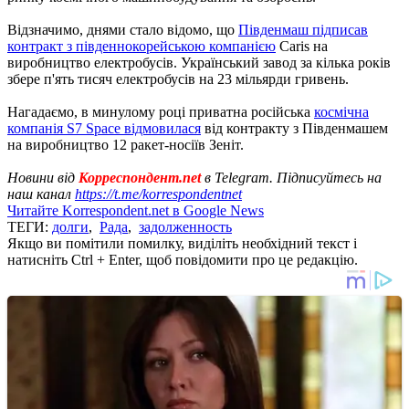
Відзначимо, днями стало відомо, що
Південмаш підписав
контракт з південнокорейською компанією
Caris на
виробництво електробусів. Український завод за кілька років
збере п'ять тисяч електробусів на 23 мільярди гривень.
Нагадаємо, в минулому році приватна російська
космічна
компанія S7 Space відмовилася
від контракту з Південмашем
на виробництво 12 ракет-носіїв Зеніт.
Новини від
Корреспондент.net
в Telegram. Підписуйтесь на
наш канал
https://t.me/korrespondentnet
Читайте Korrespondent.net в Google News
ТЕГИ:
долги
,
Рада
,
задолженность
Якщо ви помітили помилку, виділіть необхідний текст і
натисніть Ctrl + Enter, щоб повідомити про це редакцію.