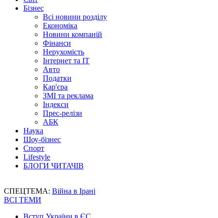
Бізнес
Всі новини розділу
Економіка
Новини компаній
Фінанси
Нерухомість
Інтернет та IT
Авто
Податки
Кар'єра
ЗМІ та реклама
Індекси
Прес-релізи
АБК
Наука
Шоу-бізнес
Спорт
Lifestyle
БЛОГИ ЧИТАЧІВ
СПЕЦТЕМА:
Війна в Ірані
ВСІ ТЕМИ
Вступ України в ЄС