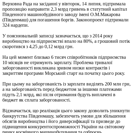
Верховна Рада на засіданні у вівторок, 14 липня, підтримала
пропозицію направити 2,3 млрд гривень в статутний капітал
Південного машинобудівного заводу імені О.М.Макарова
(Південмаш) для погашення боргів. Законопроект підтримали
324 нардепи.
У пояснювальній записці зазначається, що з 2014 року
виробництво на підприємстві впало на 80%, а грошовий потік
скоротився з 4,25 до 0,12 млрд грн.
На цей момент близько 6 тисяч співробітників підприємства
10 місяців не отримують зарплату. Проблема тривалої
заборгованості викликана зривом низки контрактів і
закриттям програми Морський старт на початку цього року.
При цьому на заборгованість із зарплати виділять 200 млн грн,
а на заборгованість перед бюджетом за іншими платежами
підуть 2,1 млрд, які після отримання будуть виплачені в
бюджет як сплата заборгованості.
Відзначається, що реалізація цього закону дозволить уникнути
банкрутства Південмашу, забезпечить умови для збільшення
обсягів виробництва і його диверсифікації та призведе до
підвищення конкурентоспроможності України на світовому
ринку космічного машинобудування та озброєнь.