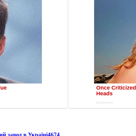
ий завод в Україні
4674