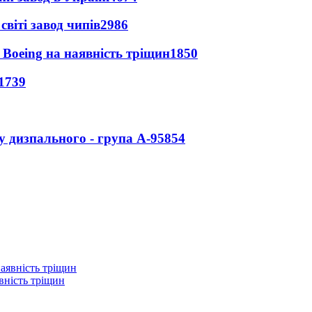
світі завод чипів
2986
 Boeing на наявність тріщин
1850
1739
у дизпального - група А-95
854
вність тріщин