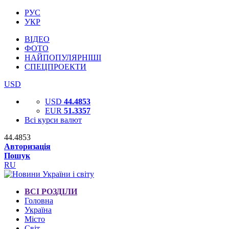
РУС
УКР
ВІДЕО
ФОТО
НАЙПОПУЛЯРНІШІ
СПЕЦПРОЕКТИ
USD
USD
44.4853
EUR
51.3357
Всі курси валют
44.4853
Авторизація
Пошук
RU
ВСІ РОЗДІЛИ
Головна
Україна
Місто
Світ