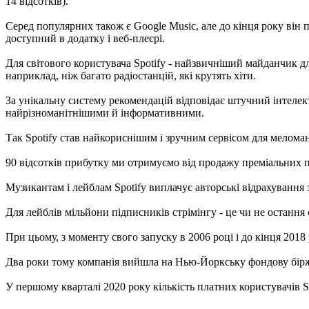
14 відсотків).
Серед популярних також є Google Music, але до кінця року він 
доступний в додатку і веб-плеєрі.
Для світового користувача Spotify - найзвичніший майданчик д
наприклад, ніж багато радіостанцій, які крутять хіти.
За унікальну систему рекомендацій відповідає штучний інтелект
найрізноманітнішими й інформативними.
Так Spotify став найкориснішим і зручним сервісом для меломан
90 відсотків прибутку ми отримуємо від продажу преміальних пі
Музикантам і лейблам Spotify виплачує авторські відрахування 
Для лейблів мільйони підписників стрімінгу - це чи не остання 
При цьому, з моменту свого запуску в 2006 році і до кінця 2018
Два роки тому компанія вийшла на Нью-Йоркську фондову біржу. 
У першому кварталі 2020 року кількість платних користувачів Sp