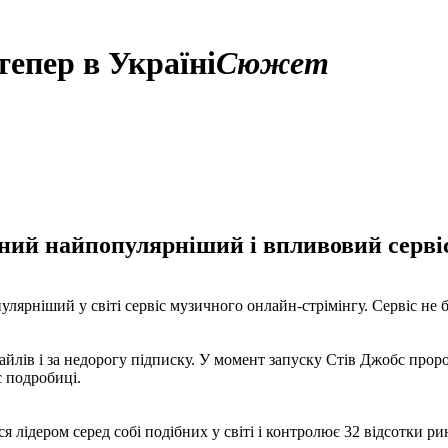
тепер в Україні
Сюжет
ний найпопулярніший і впливовий сервіс
опулярніший у світі сервіс музичного онлайн-стрімінгу. Сервіс не
айлів і за недорогу підписку. У момент запуску Стів Джобс проро
 подробиці.
лідером серед собі подібних у світі і контролює 32 відсотки ринк