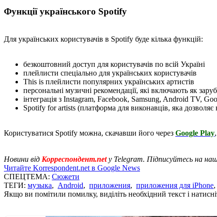
Функції українського Spotify
Для українських користувачів в Spotify буде кілька функцій:
безкоштовний доступ для користувачів по всій Україні
плейлисти спеціально для українських користувачів
This is плейлисти популярних українських артистів
персональні музичні рекомендації, які включають як заруб
інтеграція з Instagram, Facebook, Samsung, Android TV, Goog
Spotify for artists (платформа для виконавців, яка дозволя
Користуватися Spotify можна, скачавши його через
Google Play
Новини від
Корреспондент.net
у Telegram. Підписуйтесь на на
Читайте Korrespondent.net в Google News
СПЕЦТЕМА:
Сюжети
ТЕГИ:
музыка
,
Android
,
приложения
,
приложения для iPhone
Якщо ви помітили помилку, виділіть необхідний текст і натисніт