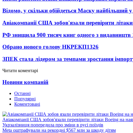
Відомо, у скільки обійдеться Маску найбільший у 
Авіакомпанії США зобов'язали перевірити літаки
РФ знищила 900 тисяч книг одного з видавництв
Обрано нового голову НКРЕКП
1326
ЗПЕК стала лідером за темпами зростання імпорт
Читати коментарі
Новини компаній
Останні
Популярні
Коментовані
Авіакомпанії США зобов'язали перевірити літаки Boeing на ная
Укрзалізниця попередила про зміни в русі поїздів
Meta оштрафували на рекордні $567 млн за шкоду дітям