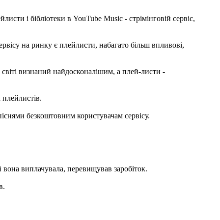
исти і бібліотеки в YouTube Music - стрімінговій сервіс,
рвісу на ринку є плейлисти, набагато більш впливові,
 світі визнаний найдосконалішим, а плей-листи -
 плейлистів.
 піснями безкоштовним користувачам сервісу.
ий вона виплачувала, перевищував заробіток.
в.