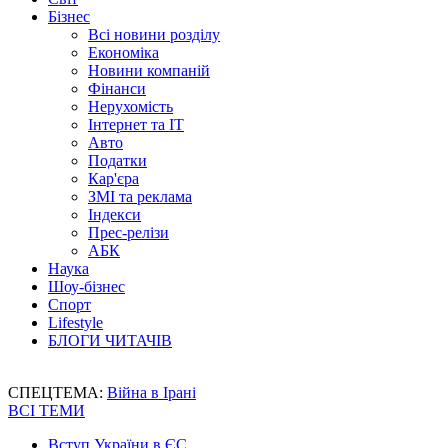
Бізнес
Всі новини розділу
Економіка
Новини компаній
Фінанси
Нерухомість
Інтернет та IT
Авто
Податки
Кар'єра
ЗМІ та реклама
Індекси
Прес-релізи
АБК
Наука
Шоу-бізнес
Спорт
Lifestyle
БЛОГИ ЧИТАЧІВ
СПЕЦТЕМА:
Війна в Ірані
ВСІ ТЕМИ
Вступ України в ЄС