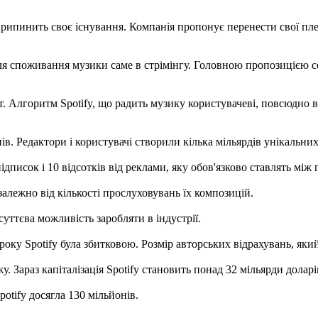
припинить своє існування. Компанія пропонує перенести свої плейл
ля споживання музики саме в стрімінгу. Головною пропозицією се
. Алгоритм Spotify, що радить музику користувачеві, повсюдно в
ів. Редактори і користувачі створили кілька мільярдів унікальних
дписок і 10 відсотків від реклами, яку обов'язково ставлять між
залежно від кількості прослуховувань їх композицій.
суттєва можливість заробляти в індустрії.
 року Spotify була збитковою. Розмір авторських відрахувань, як
Зараз капіталізація Spotify становить понад 32 мільярди доларі
otify досягла 130 мільйонів.