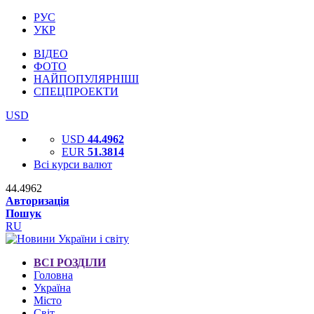
РУС
УКР
ВІДЕО
ФОТО
НАЙПОПУЛЯРНІШІ
СПЕЦПРОЕКТИ
USD
USD
44.4962
EUR
51.3814
Всі курси валют
44.4962
Авторизація
Пошук
RU
ВСІ РОЗДІЛИ
Головна
Україна
Місто
Світ