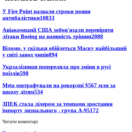
У Fire Point назвали строки появи
антибалістики
10833
Авіакомпанії США зобов'язали перевірити
літаки Boeing на наявність тріщин
2088
Відомо, у скільки обійдеться Маску найбільший
у світі завод чипів
894
Укрзалізниця попередила про зміни в русі
поїздів
598
Meta оштрафували на рекордні $567 млн за
шкоду дітям
534
ЗПЕК стала лідером за темпами зростання
імпорту дизпального - група А-95
172
Читати коментарі