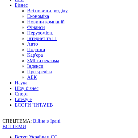
Бізнес
Всі новини розділу
Економіка
Новини компаній
Фінанси
Нерухомість
Інтернет та IT
Авто
Податки
Кар'єра
ЗМІ та реклама
Індекси
Прес-релізи
АБК
Наука
Шоу-бізнес
Спорт
Lifestyle
БЛОГИ ЧИТАЧІВ
СПЕЦТЕМА:
Війна в Ірані
ВСІ ТЕМИ
Вступ України в ЄС