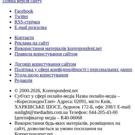
Повна версія сайту
Facebook
Twitter
RSS-стрічки
E-mail розсилка
Контакти
Реклама на сайті
Використання матеріалів korrespondent.net
Правила користування сайтом
Договір користування сайтом
Політика у сфері конфіденційності і персональних даних
Угода щодо користування
Редакція
© 2000-2026, Korrespondent.net
Суб'єкт у сфері онлайн-медіа Назва онлайн-медіа –
«КореспонденТ.net» Адреса: 02091, місто Київ,
ХАРКІВСЬКЕ ШОСЕ, будинок 172-Б, офіс 208/1 E-mail:
sunlight@mediadim.com.ua
Телефон: 044-205-43-00
Ідентифікатор медіа – R40-06068
Використання будь-яких матеріалів, розміщених на
сайті, дозволяється за умови посилання на
Корреспондент.net.