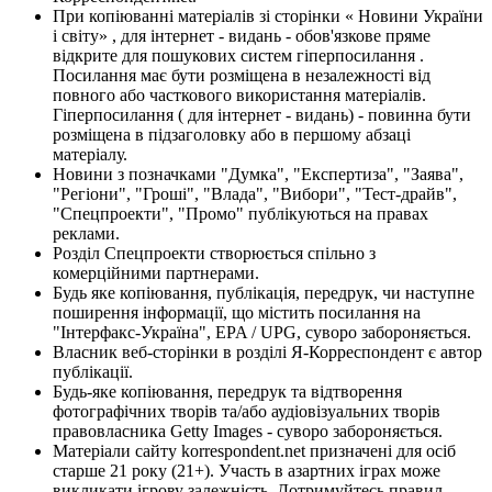
При копіюванні матеріалів зі сторінки « Новини України
і світу» , для інтернет - видань - обов'язкове пряме
відкрите для пошукових систем гіперпосилання .
Посилання має бути розміщена в незалежності від
повного або часткового використання матеріалів.
Гіперпосилання ( для інтернет - видань) - повинна бути
розміщена в підзаголовку або в першому абзаці
матеріалу.
Новини з позначками "Думка", "Експертиза", "Заява",
"Регіони", "Гроші", "Влада", "Вибори", "Тест-драйв",
"Спецпроекти", "Промо" публікуються на правах
реклами.
Розділ Спецпроекти створюється спільно з
комерційними партнерами.
Будь яке копіювання, публікація, передрук, чи наступне
поширення інформації, що містить посилання на
"Інтерфакс-Україна", EPA / UPG, суворо забороняється.
Власник веб-сторінки в розділі Я-Корреспондент є автор
публікації.
Будь-яке копіювання, передрук та відтворення
фотографічних творів та/або аудіовізуальних творів
правовласника Getty Images - суворо забороняється.
Матеріали сайту korrespondent.net призначені для осіб
старше 21 року (21+). Участь в азартних іграх може
викликати ігрову залежність. Дотримуйтесь правил