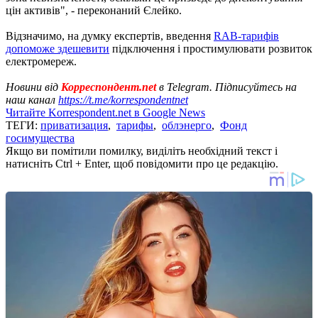
цін активів", - переконаний Єлейко.
Відзначимо, на думку експертів, введення
RAB-тарифів
допоможе здешевити
підключення і простимулювати розвиток
електромереж.
Новини від
Корреспондент.net
в Telegram. Підписуйтесь на
наш канал
https://t.me/korrespondentnet
Читайте Korrespondent.net в Google News
ТЕГИ:
приватизация
,
тарифы
,
облэнерго
,
Фонд
госимущества
Якщо ви помітили помилку, виділіть необхідний текст і
натисніть Ctrl + Enter, щоб повідомити про це редакцію.