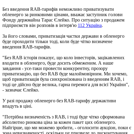
Без введення RAB-тарифів неможливо приватизувати
обленерго за ринковими цінами, вважає заступник голови
Фонду держмайна Тарас Єлейко. Про ситуацію з продажем
підприємств він розповів в інтерв'ю
112 Україна
.
За його словами, приватизація частки держави в обленерго
буде проходити тільки тоді, коли буде чітко визначене
введення RAB-тарифів.
"Без RAB історія показує, що коло інвесторів, зацікавлених
входити в обленерго, буде досить обмеженим. А наше
завдання - усе-таки провести конкурентну, прозору
приватизацію, що без RAB буде малоймовірним. Ми хочемо,
щоб приватизація була синхронізована із введенням RAB, і
тоді це дійсно буде велика, гарна перемога для всієї України",
- зазначає Єлейко.
У разі продажу обленерго без RAB-тарифу держактиви
впадуть в ціні.
"Потрібна визначеність з RAB, і тоді буде чітко сформована
абсолютно ринкова ціна за кожен пакет цих обленерго.
Найгірше, що ми можемо зробити, - оголосити аукціон, поки є
зона невизначеності, оскільки це призведе до дисконтування