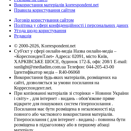
Використання матеріалів korrespondent.net
Правила користування сайтом
Договір користування сайтом
Політика у сфері конфіденційності і персональних даних
Угода щодо користування
Редакція
© 2000-2026, Korrespondent.net
Суб'єкт у сфері онлайн-медіа Назва онлайн-медіа –
«КореспонденТ.net» Адреса: 02091, місто Київ,
ХАРКІВСЬКЕ ШОСЕ, будинок 172-Б, офіс 208/1 E-mail:
sunlight@mediadim.com.ua
Телефон: 044-205-43-00
Ідентифікатор медіа – R40-06068
Використання будь-яких матеріалів, розміщених на
сайті, дозволяється за умови посилання на
Корреспондент.net.
При копіюванні матеріалів зі сторінки « Новини України
і світу» , для інтернет - видань - обов'язкове пряме
відкрите для пошукових систем гіперпосилання .
Посилання має бути розміщена в незалежності від
повного або часткового використання матеріалів.
Гіперпосилання ( для інтернет - видань) - повинна бути
розміщена в підзаголовку або в першому абзаці
матеріалу.