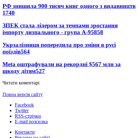
РФ знищила 900 тисяч книг одного з видавництв
1740
ЗПЕК стала лідером за темпами зростання
імпорту дизпального - група А-95
858
Укрзалізниця попередила про зміни в русі
поїздів
564
Meta оштрафували на рекордні $567 млн за
шкоду дітям
527
Читати коментарі
Повна версія сайту
Facebook
Twitter
RSS-стрічки
E-mail розсилка
Контакти
Реклама на сайті