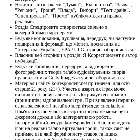
Новини з позначками "Думка", "Експертиза", "Заява",
"Регіони", "Гроші", "Влада", "Вибори", "Тест-драйв",
"Спецпроекти", "Промо" публікуються на правах
реклами.
Розділ Спецпроекти створюється спільно з
комерційними партнерами.
Будь яке копіювання, публікація, передрук, чи наступне
поширення інформації, що містить посилання на
"Інтерфакс-Україна", EPA / UPG, суворо забороняється.
Власник веб-сторінки в розділі Я-Корреспондент є автор
публікації.
Будь-яке копіювання, передрук та відтворення
фотографічних творів та/або аудіовізуальних творів
правовласника Getty Images - суворо забороняється.
Матеріали сайту korrespondent.net призначені для осіб
старше 21 року (21+). Участь в азартних іграх може
викликати ігрову залежність. Дотримуйтесь правил
(принципів) відповідальної гри. При виявленні перших
ознак залежності негайно зверніться до спеціаліста.
Пам'ятайте, що участь в азартних іграх не може бути
джерелом доходів або альтернативою роботі.
Інформаційний ресурс korrespondent.net не проводить
ігри на реальні та/або віртуальні гроші, також сайт не
приймає ні в якій формі оплату ставок та інших
платежів, які пов’язані/можуть бути пов’язані з