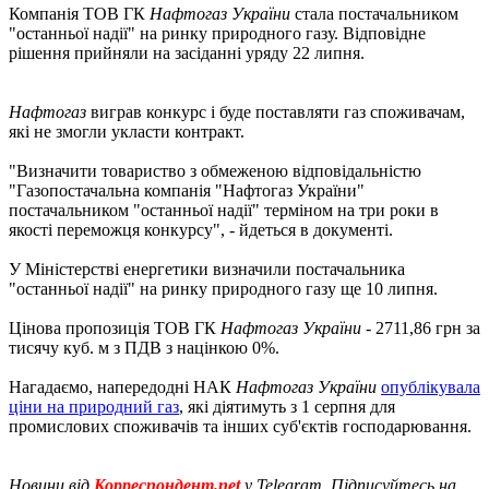
Компанія ТОВ ГК
Нафтогаз України
стала постачальником
"останньої надії" на ринку природного газу. Відповідне
рішення прийняли на засіданні уряду 22 липня.
Нафтогаз
виграв конкурс і буде поставляти газ споживачам,
які не змогли укласти контракт.
"Визначити товариство з обмеженою відповідальністю
"Газопостачальна компанія "Нафтогаз України"
постачальником "останньої надії" терміном на три роки в
якості переможця конкурсу", - йдеться в документі.
У Міністерстві енергетики визначили постачальника
"останньої надії" на ринку природного газу ще 10 липня.
Цінова пропозиція ТОВ ГК
Нафтогаз України
- 2711,86 грн за
тисячу куб. м з ПДВ з націнкою 0%.
Нагадаємо, напередодні НАК
Нафтогаз України
опублікувала
ціни на природний газ
, які діятимуть з 1 серпня для
промислових споживачів та інших суб'єктів господарювання.
Новини від
Корреспондент.net
у Telegram. Підписуйтесь на