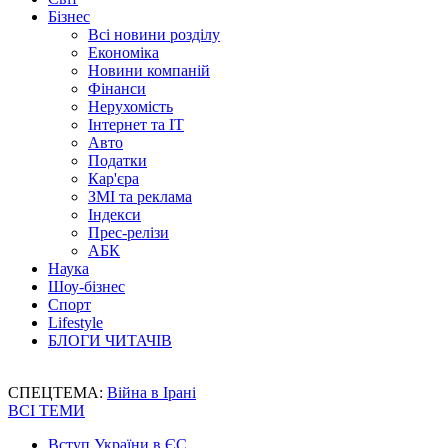
Бізнес
Всі новини розділу
Економіка
Новини компаній
Фінанси
Нерухомість
Інтернет та IT
Авто
Податки
Кар'єра
ЗМІ та реклама
Індекси
Прес-релізи
АБК
Наука
Шоу-бізнес
Спорт
Lifestyle
БЛОГИ ЧИТАЧІВ
СПЕЦТЕМА:
Війна в Ірані
ВСІ ТЕМИ
Вступ України в ЄС