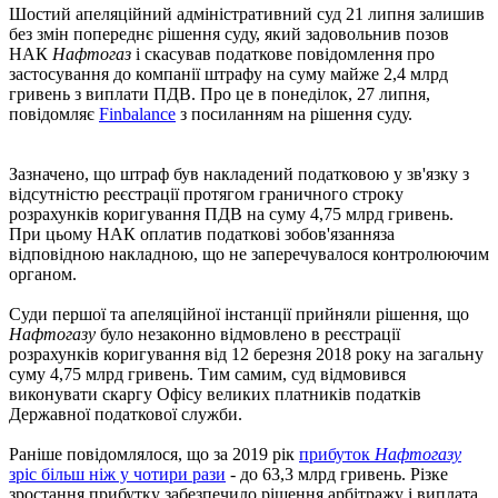
Шостий апеляційний адміністративний суд 21 липня залишив
без змін попереднє рішення суду, який задовольнив позов
НАК
Нафтогаз
і скасував податкове повідомлення про
застосування до компанії штрафу на суму майже 2,4 млрд
гривень з виплати ПДВ. Про це в понеділок, 27 липня,
повідомляє
Finbalance
з посиланням на рішення суду.
Зазначено, що штраф був накладений податковою у зв'язку з
відсутністю реєстрації протягом граничного строку
розрахунків коригування ПДВ на суму 4,75 млрд гривень.
При цьому НАК оплатив податкові зобов'язанняза
відповідною накладною, що не заперечувалося контролюючим
органом.
Суди першої та апеляційної інстанції прийняли рішення, що
Нафтогазу
було незаконно відмовлено в реєстрації
розрахунків коригування від 12 березня 2018 року на загальну
суму 4,75 млрд гривень. Тим самим, суд відмовився
виконувати скаргу Офісу великих платників податків
Державної податкової служби.
Раніше повідомлялося, що за 2019 рік
прибуток
Нафтогазу
зріс більш ніж у чотири рази
- до 63,3 млрд гривень. Різке
зростання прибутку забезпечило рішення арбітражу і виплата