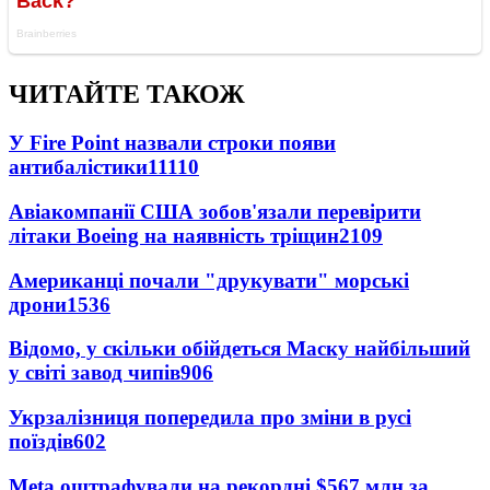
ЧИТАЙТЕ ТАКОЖ
У Fire Point назвали строки появи
антибалістики
11110
Авіакомпанії США зобов'язали перевірити
літаки Boeing на наявність тріщин
2109
Американці почали "друкувати" морські
дрони
1536
Відомо, у скільки обійдеться Маску найбільший
у світі завод чипів
906
Укрзалізниця попередила про зміни в русі
поїздів
602
Meta оштрафували на рекордні $567 млн за