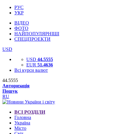
РУС
УКР
ВІДЕО
ФОТО
НАЙПОПУЛЯРНІШІ
СПЕЦПРОЕКТИ
USD
USD
44.5555
EUR
51.4636
Всі курси валют
44.5555
Авторизація
Пошук
RU
ВСІ РОЗДІЛИ
Головна
Україна
Місто
Світ