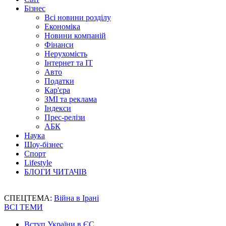
Бізнес
Всі новини розділу
Економіка
Новини компаній
Фінанси
Нерухомість
Інтернет та IT
Авто
Податки
Кар'єра
ЗМІ та реклама
Індекси
Прес-релізи
АБК
Наука
Шоу-бізнес
Спорт
Lifestyle
БЛОГИ ЧИТАЧІВ
СПЕЦТЕМА:
Війна в Ірані
ВСІ ТЕМИ
Вступ України в ЄС