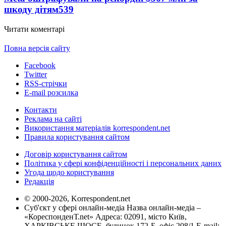
шкоду дітям
539
Читати коментарі
Повна версія сайту
Facebook
Twitter
RSS-стрічки
E-mail розсилка
Контакти
Реклама на сайті
Використання матеріалів korrespondent.net
Правила користування сайтом
Договір користування сайтом
Політика у сфері конфіденційності і персональних даних
Угода щодо користування
Редакція
© 2000-2026, Korrespondent.net
Суб'єкт у сфері онлайн-медіа Назва онлайн-медіа –
«КореспонденТ.net» Адреса: 02091, місто Київ,
ХАРКІВСЬКЕ ШОСЕ, будинок 172-Б, офіс 208/1 E-mail: