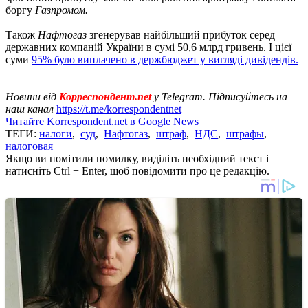
боргу
Газпромом.
Також
Нафтогаз
згенерував найбільший прибуток серед
державних компаній України в сумі 50,6 млрд гривень. І цієї
суми
95% було виплачено в держбюджет у вигляді дивідендів.
Новини від
Корреспондент.net
у Telegram. Підписуйтесь на
наш канал
https://t.me/korrespondentnet
Читайте Korrespondent.net в Google News
ТЕГИ:
налоги
,
суд
,
Нафтогаз
,
штраф
,
НДС
,
штрафы
,
налоговая
Якщо ви помітили помилку, виділіть необхідний текст і
натисніть Ctrl + Enter, щоб повідомити про це редакцію.