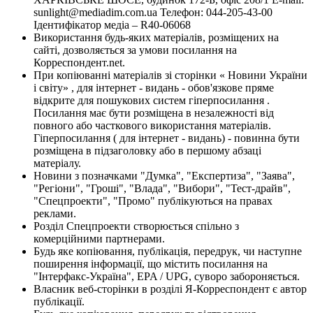
sunlight@mediadim.com.ua
Телефон: 044-205-43-00
Ідентифікатор медіа – R40-06068
Використання будь-яких матеріалів, розміщених на
сайті, дозволяється за умови посилання на
Корреспондент.net.
При копіюванні матеріалів зі сторінки « Новини України
і світу» , для інтернет - видань - обов'язкове пряме
відкрите для пошукових систем гіперпосилання .
Посилання має бути розміщена в незалежності від
повного або часткового використання матеріалів.
Гіперпосилання ( для інтернет - видань) - повинна бути
розміщена в підзаголовку або в першому абзаці
матеріалу.
Новини з позначками "Думка", "Експертиза", "Заява",
"Регіони", "Гроші", "Влада", "Вибори", "Тест-драйв",
"Спецпроекти", "Промо" публікуються на правах
реклами.
Розділ Спецпроекти створюється спільно з
комерційними партнерами.
Будь яке копіювання, публікація, передрук, чи наступне
поширення інформації, що містить посилання на
"Інтерфакс-Україна", EPA / UPG, суворо забороняється.
Власник веб-сторінки в розділі Я-Корреспондент є автор
публікації.