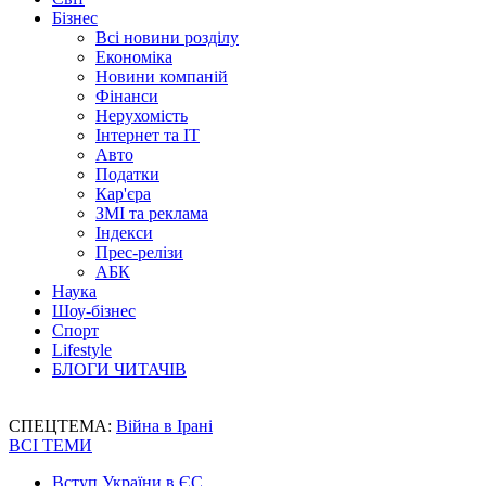
Бізнес
Всі новини розділу
Економіка
Новини компаній
Фінанси
Нерухомість
Інтернет та IT
Авто
Податки
Кар'єра
ЗМІ та реклама
Індекси
Прес-релізи
АБК
Наука
Шоу-бізнес
Спорт
Lifestyle
БЛОГИ ЧИТАЧІВ
СПЕЦТЕМА:
Війна в Ірані
ВСІ ТЕМИ
Вступ України в ЄС