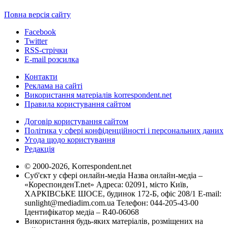
Повна версія сайту
Facebook
Twitter
RSS-стрічки
E-mail розсилка
Контакти
Реклама на сайті
Використання матеріалів korrespondent.net
Правила користування сайтом
Договір користування сайтом
Політика у сфері конфіденційності і персональних даних
Угода щодо користування
Редакція
© 2000-2026, Korrespondent.net
Суб'єкт у сфері онлайн-медіа Назва онлайн-медіа –
«КореспонденТ.net» Адреса: 02091, місто Київ,
ХАРКІВСЬКЕ ШОСЕ, будинок 172-Б, офіс 208/1 E-mail:
sunlight@mediadim.com.ua
Телефон: 044-205-43-00
Ідентифікатор медіа – R40-06068
Використання будь-яких матеріалів, розміщених на