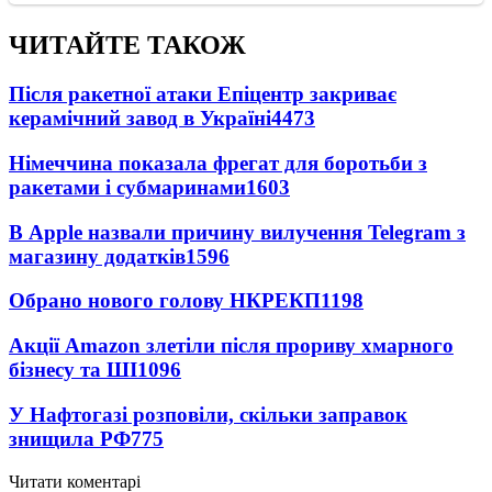
ЧИТАЙТЕ ТАКОЖ
Після ракетної атаки Епіцентр закриває
керамічний завод в Україні
4473
Німеччина показала фрегат для боротьби з
ракетами і субмаринами
1603
В Apple назвали причину вилучення Telegram з
магазину додатків
1596
Обрано нового голову НКРЕКП
1198
Акції Amazon злетіли після прориву хмарного
бізнесу та ШІ
1096
У Нафтогазі розповіли, скільки заправок
знищила РФ
775
Читати коментарі