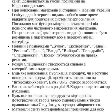
сайті, дозволяється за умови посилання на
Корреспондент.net.
При копіюванні матеріалів зі сторінки « Новини України
і світу» , для інтернет - видань - обов'язкове пряме
відкрите для пошукових систем гіперпосилання .
Посилання має бути розміщена в незалежності від
повного або часткового використання матеріалів.
Гіперпосилання ( для інтернет - видань) - повинна бути
розміщена в підзаголовку або в першому абзаці
матеріалу.
Новини з позначками "Думка", "Експертиза", "Заява",
"Регіони", "Гроші", "Влада", "Вибори", "Тест-драйв",
"Спецпроекти", "Промо" публікуються на правах
реклами.
Розділ Спецпроекти створюється спільно з
комерційними партнерами.
Будь яке копіювання, публікація, передрук, чи наступне
поширення інформації, що містить посилання на
"Інтерфакс-Україна", EPA / UPG, суворо забороняється.
Власник веб-сторінки в розділі Я-Корреспондент є автор
публікації.
Будь-яке копіювання, передрук та відтворення
фотографічних творів та/або аудіовізуальних творів
правовласника Getty Images - суворо забороняється.
Матеріали сайту korrespondent.net призначені для осіб