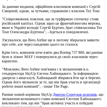
За даними видання, офіційним власником компанії є Сергій
Смирний, однак, за чутками, справжнім є власник Tez Tour.
"Співрозмовник пояснив, що за турфірмою спочатку стояв
російський капітал. Однак зараз це франчайзингова мережа,
якою в Україні володіє Сергій Буртин, брат співвласника Tez
Tour Олександра Буртина", - йдеться в повідомленні.
З'ясувалося, що Bees Airline ще в лютому збиралася заявити
про себе, але через пандемію цього не сталося.
Крім того, компанія хоче взяти два Boeing 737 800, які раніше
були в лізинг МАУ і повернулися до своїх власників через
карантин.
"Можливо, Bees Airline пов'язана і зі звільненням в.о.
гендиректора SkyUp Євгена Хайнацького. За інформацією
джерела з авіагалузі, Хайнацький збирався йти ще в березні.
Однак його звільнили за те, що він брав участь в організації
роботи іншої компанії", - пише The Page.
Раніше новий керівник SkyUp
Дмитро Сероухов розповів
, що
звільнення колишнього глави компанії Євгенія Хайнацького
викликано тим, що він "брав активну участь в побудові