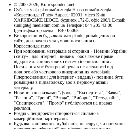
© 2000-2026, Korrespondent.net
Суб'єкт у сфері онлайн-медіа Назва онлайн-медіа –
«КореспонденТ.net» Адреса: 02091, місто Київ,
ХАРКІВСЬКЕ ШОСЕ, будинок 172-Б, офіс 208/1 E-mail:
sunlight@mediadim.com.ua
Телефон: 044-205-43-00
Ідентифікатор медіа – R40-06068
Використання будь-яких матеріалів, розміщених на
сайті, дозволяється за умови посилання на
Корреспондент.net.
При копіюванні матеріалів зі сторінки « Новини України
і світу» , для інтернет - видань - обов'язкове пряме
відкрите для пошукових систем гіперпосилання .
Посилання має бути розміщена в незалежності від
повного або часткового використання матеріалів.
Гіперпосилання ( для інтернет - видань) - повинна бути
розміщена в підзаголовку або в першому абзаці
матеріалу.
Новини з позначками "Думка", "Експертиза", "Заява",
"Регіони", "Гроші", "Влада", "Вибори", "Тест-драйв",
"Спецпроекти", "Промо" публікуються на правах
реклами.
Розділ Спецпроекти створюється спільно з
комерційними партнерами.
Будь яке копіювання, публікація, передрук, чи наступне
поширення інформації, що містить посилання на