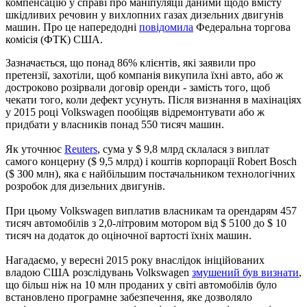
компенсацію у справі про маніпуляції даними щодо вмісту
шкідливих речовин у вихлопних газах дизельних двигунів
машин. Про це напередодні
повідомила
Федеральна торгова
комісія (ФТК) США.
Зазначається, що понад 86% клієнтів, які заявили про
претензії, захотіли, щоб компанія викупила їхні авто, або ж
достроково розірвали договір оренди - замість того, щоб
чекати того, коли дефект усунуть. Після визнання в махінаціях
у 2015 році Volkswagen пообіцяв відремонтувати або ж
придбати у власників понад 550 тисяч машин.
Як уточнює
Reuters
, сума у $ 9,8 млрд склалася з виплат
самого концерну ($ 9,5 млрд) і коштів корпорації Robert Bosch
($ 300 млн), яка є найбільшим постачальником технологічних
розробок для дизельних двигунів.
При цьому Volkswagen виплатив власникам та орендарям 457
тисяч автомобілів з 2,0-літровим мотором від $ 5100 до $ 10
тисяч на додаток до оціночної вартості їхніх машин.
Нагадаємо, у вересні 2015 року внаслідок ініційованих
владою США розслідувань Volkswagen
змушений був визнати
,
що більш ніж на 10 млн проданих у світі автомобілів було
встановлено програмне забезпечення, яке дозволяло