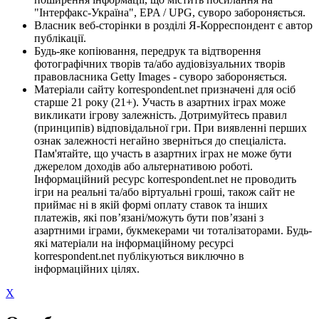
"Інтерфакс-Україна", EPA / UPG, суворо забороняється.
Власник веб-сторінки в розділі Я-Корреспондент є автор
публікації.
Будь-яке копіювання, передрук та відтворення
фотографічних творів та/або аудіовізуальних творів
правовласника Getty Images - суворо забороняється.
Матеріали сайту korrespondent.net призначені для осіб
старше 21 року (21+). Участь в азартних іграх може
викликати ігрову залежність. Дотримуйтесь правил
(принципів) відповідальної гри. При виявленні перших
ознак залежності негайно зверніться до спеціаліста.
Пам'ятайте, що участь в азартних іграх не може бути
джерелом доходів або альтернативою роботі.
Інформаційний ресурс korrespondent.net не проводить
ігри на реальні та/або віртуальні гроші, також сайт не
приймає ні в якій формі оплату ставок та інших
платежів, які пов’язані/можуть бути пов’язані з
азартними іграми, букмекерами чи тоталізаторами. Будь-
які матеріали на інформаційному ресурсі
korrespondent.net публікуються виключно в
інформаційних цілях.
X