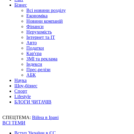
Бізнес
Всі новини розділу
Економіка
Новини компаній
Фінанси
Нерухомість
Інтернет та IT
Авто
Податки
Кар'єра
ЗМІ та реклама
Індекси
Прес-релізи
АБК
Наука
Шоу-бізнес
Спорт
Lifestyle
БЛОГИ ЧИТАЧІВ
СПЕЦТЕМА:
Війна в Ірані
ВСІ ТЕМИ
Вступ України в ЄС