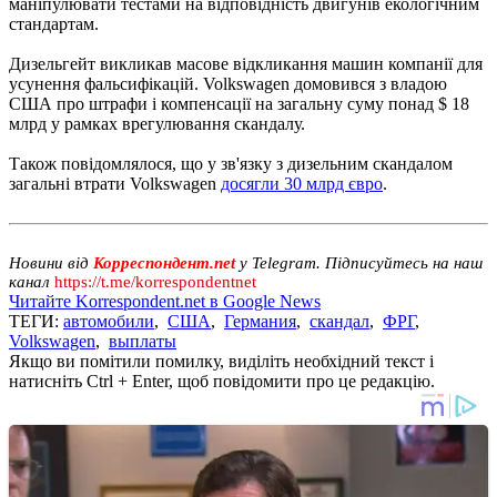
маніпулювати тестами на відповідність двигунів екологічним
стандартам.
Дизельгейт викликав масове відкликання машин компанії для
усунення фальсифікацій. Volkswagen домовився з владою
США про штрафи і компенсації на загальну суму понад $ 18
млрд у рамках врегулювання скандалу.
Також повідомлялося, що у зв'язку з дизельним скандалом
загальні втрати Volkswagen
досягли 30 млрд євро
.
Новини від
Корреспондент.net
у Telegram. Підписуйтесь на наш
канал
https://t.me/korrespondentnet
Читайте Korrespondent.net в Google News
ТЕГИ:
автомобили
,
США
,
Германия
,
скандал
,
ФРГ
,
Volkswagen
,
выплаты
Якщо ви помітили помилку, виділіть необхідний текст і
натисніть Ctrl + Enter, щоб повідомити про це редакцію.