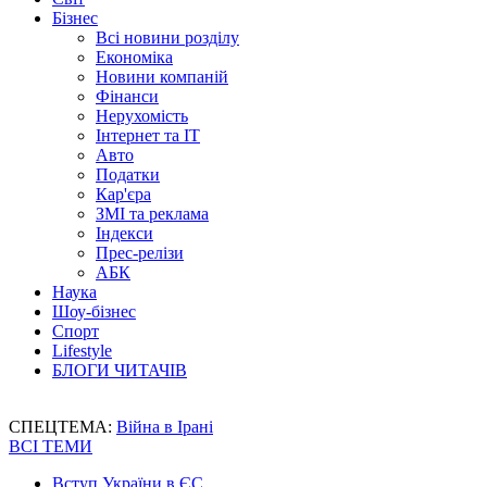
Бізнес
Всі новини розділу
Економіка
Новини компаній
Фінанси
Нерухомість
Інтернет та IT
Авто
Податки
Кар'єра
ЗМІ та реклама
Індекси
Прес-релізи
АБК
Наука
Шоу-бізнес
Спорт
Lifestyle
БЛОГИ ЧИТАЧІВ
СПЕЦТЕМА:
Війна в Ірані
ВСІ ТЕМИ
Вступ України в ЄС