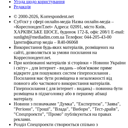
Угода щодо користування
Редакція
© 2000-2026, Korrespondent.net
Суб'єкт у сфері онлайн-медіа Назва онлайн-медіа –
«КореспонденТ.net» Адреса: 02091, місто Київ,
ХАРКІВСЬКЕ ШОСЕ, будинок 172-Б, офіс 208/1 E-mail:
sunlight@mediadim.com.ua
Телефон: 044-205-43-00
Ідентифікатор медіа – R40-06068
Використання будь-яких матеріалів, розміщених на
сайті, дозволяється за умови посилання на
Корреспондент.net.
При копіюванні матеріалів зі сторінки « Новини України
і світу» , для інтернет - видань - обов'язкове пряме
відкрите для пошукових систем гіперпосилання .
Посилання має бути розміщена в незалежності від
повного або часткового використання матеріалів.
Гіперпосилання ( для інтернет - видань) - повинна бути
розміщена в підзаголовку або в першому абзаці
матеріалу.
Новини з позначками "Думка", "Експертиза", "Заява",
"Регіони", "Гроші", "Влада", "Вибори", "Тест-драйв",
"Спецпроекти", "Промо" публікуються на правах
реклами.
Розділ Спецпроекти створюється спільно з