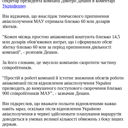
секретар президента компанії Дмитро Дешин в коментарі
Укрінформу
.
Він відзначив, що внаслідок тимчасового припинення
авіасполучення МАУ отримала близько 60 млн доларів
збитків.
"Кожен місяць простою авіакомпанії коштують близько 14,5
млн доларів обов'язкових витрат, що і сформувало обсяг
збитку близько 60 млн за період припинення діяльності
компанії", - розповів Дешин.
За його словами, це змусило компанію скоротити частину
співробітників.
"Простій в роботі компанії й істотне зниження обсягів роботи
авіакомпанії після відновлення авіасполучення України
призводить до вимушеного поступового скорочення близько
900 співробітників МАУ", - зазначив Дешин.
Він підкреслив, що вважати польоти відновленими важко
навіть зараз, оскільки після відновлення Україною
авіасполучення в червні здійснювати планування маршрутів
доводиться в умовах великої кількості обмежень з боку інших
держав.