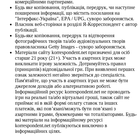
комерційними партнерами.
Будь яке копіювання, публікація, передрук, чи наступне
поширення інформації, що містить посилання на
"Інтерфакс-Україна", EPA / UPG, суворо забороняється.
Власник веб-сторінки в розділі Я-Корреспондент є автор
публікації.
Будь-яке копіювання, передрук та відтворення
фотографічних творів та/або аудіовізуальних творів
правовласника Getty Images - суворо забороняється.
Матеріали сайту korrespondent.net призначені для осіб
старше 21 року (21+). Участь в азартних іграх може
викликати ігрову залежність. Дотримуйтесь правил
(принципів) відповідальної гри. При виявленні перших
ознак залежності негайно зверніться до спеціаліста.
Пам'ятайте, що участь в азартних іграх не може бути
джерелом доходів або альтернативою роботі.
Інформаційний ресурс korrespondent.net не проводить
ігри на реальні та/або віртуальні гроші, також сайт не
приймає ні в якій формі оплату ставок та інших
платежів, які пов’язані/можуть бути пов’язані з
азартними іграми, букмекерами чи тоталізаторами. Будь-
які матеріали на інформаційному ресурсі
korrespondent.net публікуються виключно в
інформаційних цілях.