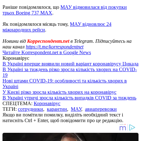
Раніше повідомлялося, що
МАУ відмовилася від покупки
трьох Boeing 737 MAX
.
Як повідомлялося місяць тому,
МАУ відновлює 24
міжнародних рейси
.
Новини від
Корреспондент.net
в Telegram. Підписуйтесь на
наш канал
https://t.me/korrespondentnet
Читайте Korrespondent.net в Google News
Коронавірус
В Україні вперше виявили новий варіант коронавірусу Цикада
В Україні за тиждень різко зросла кількість хворих на COVID-
19
Нові штами COVID-19: особливості та кількість хворих в
Україні
У Києві різко зросла кількість хворих на коронавірус
В Україні утричі зросла кількість випадків COVID за тиждень
СПЕЦТЕМА:
Коронавірус
ТЕГИ:
сотрудники
,
карантин
,
МАУ
,
авиаперевозки
Якщо ви помітили помилку, виділіть необхідний текст і
натисніть Ctrl + Enter, щоб повідомити про це редакцію.