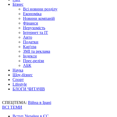
Бізнес
Всі новини розділу
Економіка
Новини компаній
Фінанси
Нерухомість
Інтернет та IT
Авто
Податки
Кар'єра
ЗМІ та реклама
Індекси
Прес-релізи
АБК
Наука
Шоу-бізнес
Спорт
Lifestyle
БЛОГИ ЧИТАЧІВ
СПЕЦТЕМА:
Війна в Ірані
ВСІ ТЕМИ
Вступ України в ЄС