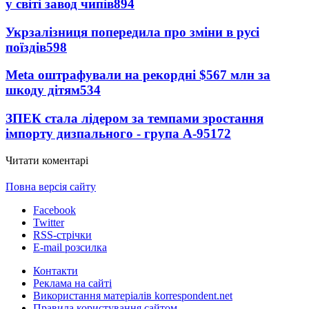
у світі завод чипів
894
Укрзалізниця попередила про зміни в русі
поїздів
598
Meta оштрафували на рекордні $567 млн за
шкоду дітям
534
ЗПЕК стала лідером за темпами зростання
імпорту дизпального - група А-95
172
Читати коментарі
Повна версія сайту
Facebook
Twitter
RSS-стрічки
E-mail розсилка
Контакти
Реклама на сайті
Використання матеріалів korrespondent.net
Правила користування сайтом