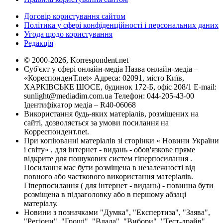
Договір користування сайтом
Політика у сфері конфіденційності і персональних даних
Угода щодо користування
Редакція
© 2000-2026, Korrespondent.net
Суб'єкт у сфері онлайн-медіа Назва онлайн-медіа –
«КореспонденТ.net» Адреса: 02091, місто Київ,
ХАРКІВСЬКЕ ШОСЕ, будинок 172-Б, офіс 208/1 E-mail:
sunlight@mediadim.com.ua
Телефон: 044-205-43-00
Ідентифікатор медіа – R40-06068
Використання будь-яких матеріалів, розміщених на
сайті, дозволяється за умови посилання на
Корреспондент.net.
При копіюванні матеріалів зі сторінки « Новини України
і світу» , для інтернет - видань - обов'язкове пряме
відкрите для пошукових систем гіперпосилання .
Посилання має бути розміщена в незалежності від
повного або часткового використання матеріалів.
Гіперпосилання ( для інтернет - видань) - повинна бути
розміщена в підзаголовку або в першому абзаці
матеріалу.
Новини з позначками "Думка", "Експертиза", "Заява",
"Регіони", "Гроші", "Влада", "Вибори", "Тест-драйв",