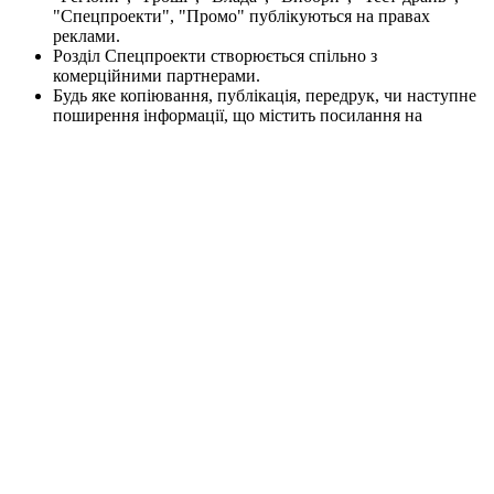
"Спецпроекти", "Промо" публікуються на правах
реклами.
Розділ Спецпроекти створюється спільно з
комерційними партнерами.
Будь яке копіювання, публікація, передрук, чи наступне
поширення інформації, що містить посилання на
"Інтерфакс-Україна", EPA / UPG, суворо забороняється.
Власник веб-сторінки в розділі Я-Корреспондент є автор
публікації.
Будь-яке копіювання, передрук та відтворення
фотографічних творів та/або аудіовізуальних творів
правовласника Getty Images - суворо забороняється.
Матеріали сайту korrespondent.net призначені для осіб
старше 21 року (21+). Участь в азартних іграх може
викликати ігрову залежність. Дотримуйтесь правил
(принципів) відповідальної гри. При виявленні перших
ознак залежності негайно зверніться до спеціаліста.
Пам'ятайте, що участь в азартних іграх не може бути
джерелом доходів або альтернативою роботі.
Інформаційний ресурс korrespondent.net не проводить
ігри на реальні та/або віртуальні гроші, також сайт не
приймає ні в якій формі оплату ставок та інших
платежів, які пов’язані/можуть бути пов’язані з
азартними іграми, букмекерами чи тоталізаторами. Будь-
які матеріали на інформаційному ресурсі