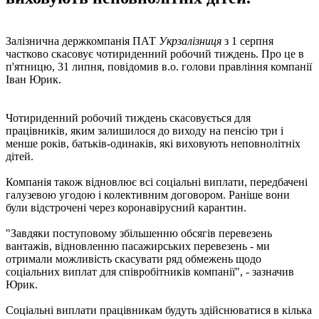
Залізнична держкомпанія ПАТ
Укрзалізниця
з 1 серпня
частково скасовує чотириденний робочий тиждень. Про це в
п'ятницю, 31 липня, повідомив в.о. голови правління компанії
Іван Юрик.
Чотириденний робочий тиждень скасовується для
працівників, яким залишилося до виходу на пенсію три і
менше років, батьків-одинаків, які виховують неповнолітніх
дітей.
Компанія також відновлює всі соціальні виплати, передбачені
галузевою угодою і колективним договором. Раніше вони
були відстрочені через коронавірусний карантин.
"Завдяки поступовому збільшенню обсягів перевезень
вантажів, відновленню пасажирських перевезень - ми
отримали можливість скасувати ряд обмежень щодо
соціальних виплат для співробітників компанії", - зазначив
Юрик.
Соціальні виплати працівникам будуть здійснюватися в кілька