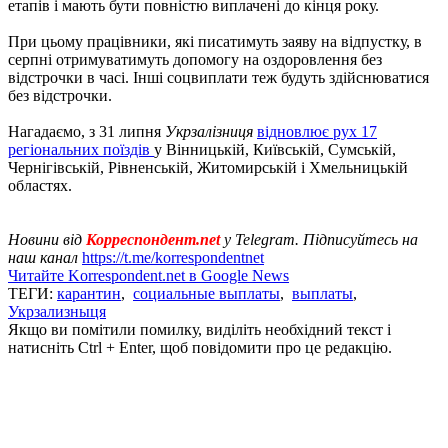
етапів і мають бути повністю виплачені до кінця року.
При цьому працівники, які писатимуть заяву на відпустку, в
серпні отримуватимуть допомогу на оздоровлення без
відстрочки в часі. Інші соцвиплати теж будуть здійснюватися
без відстрочки.
Нагадаємо, з 31 липня
Укрзалізниця
відновлює рух 17
регіональних поїздів
у Вінницькій, Київській, Сумській,
Чернігівській, Рівненській, Житомирській і Хмельницькій
областях.
Новини від
Корреспондент.net
у Telegram. Підписуйтесь на
наш канал
https://t.me/korrespondentnet
Читайте Korrespondent.net в Google News
ТЕГИ:
карантин
,
социальные выплаты
,
выплаты
,
Укрзализныця
Якщо ви помітили помилку, виділіть необхідний текст і
натисніть Ctrl + Enter, щоб повідомити про це редакцію.