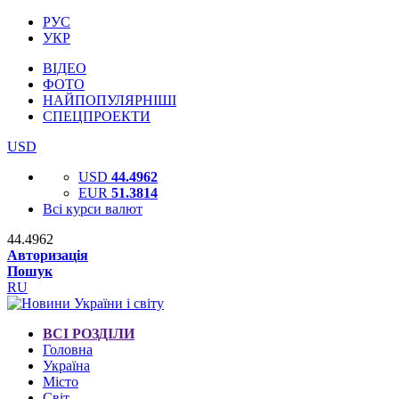
РУС
УКР
ВІДЕО
ФОТО
НАЙПОПУЛЯРНІШІ
СПЕЦПРОЕКТИ
USD
USD
44.4962
EUR
51.3814
Всі курси валют
44.4962
Авторизація
Пошук
RU
ВСІ РОЗДІЛИ
Головна
Україна
Місто
Світ