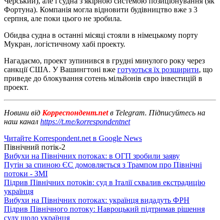
Черський), але і судна з якірною системою позиціонування (як
Фортуна). Компанія могла відновити будівництво вже з 3
серпня, але поки цього не зробила.
Обидва судна в останні місяці стояли в німецькому порту
Мукран, логістичному хабі проекту.
Нагадаємо, проект зупинився в грудні минулого року через
санкції США. У Вашингтоні вже
готуються їх розширити
, що
приведе до блокування сотень мільйонів євро інвестицій в
проект.
Новини від
Корреспондент.net
в Telegram. Підписуйтесь на
наш канал
https://t.me/korrespondentnet
Читайте Korrespondent.net в Google News
Північний потік-2
Вибухи на Північних потоках: в ОГП зробили заяву
Путін за спиною ЄС домовляється з Трампом про Північні
потоки - ЗМІ
Підрив Північних потоків: суд в Італії схвалив екстрадицію
українця
Вибухи на Північних потоках: українця видадуть ФРН
Підрив Північного потоку: Навроцький підтримав рішення
суду щодо українця