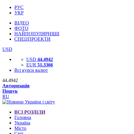
РУС
УКР
ВІДЕО
ФОТО
НАЙПОПУЛЯРНІШІ
СПЕЦПРОЕКТИ
USD
USD
44.4942
EUR
51.3366
Всі курси валют
44.4942
Авторизація
Пошук
RU
ВСІ РОЗДІЛИ
Головна
Україна
Місто
Світ