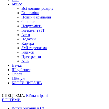
Бізнес
Всі новини розділу
Економіка
Новини компаній
Фінанси
Нерухомість
Інтернет та IT
Авто
Податки
Кар'єра
ЗМІ та реклама
Індекси
Прес-релізи
АБК
Наука
Шоу-бізнес
Спорт
Lifestyle
БЛОГИ ЧИТАЧІВ
СПЕЦТЕМА:
Війна в Ірані
ВСІ ТЕМИ
Вступ України в ЄС