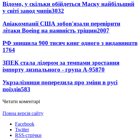
Відомо, у скільки обійдеться Маску найбільший
у світі завод чипів
3032
Авіакомпанії США зобов'язали перевірити
літаки Boeing на наявність тріщин
2007
РФ знищила 900 тисяч книг одного з видавництв
1764
ЗПЕК стала лідером за темпами зростання
імпорту дизпального - група А-95
870
Укрзалізниця попередила про зміни в русі
поїздів
583
Читати коментарі
Повна версія сайту
Facebook
Twitter
RSS-стрічки