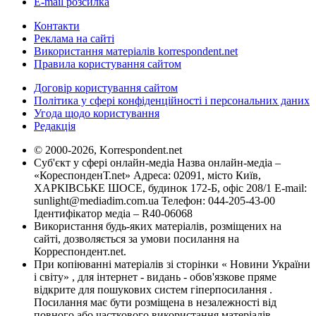
E-mail розсилка
Контакти
Реклама на сайті
Використання матеріалів korrespondent.net
Правила користування сайтом
Договір користування сайтом
Політика у сфері конфіденційності і персональних даних
Угода щодо користування
Редакція
© 2000-2026, Korrespondent.net
Суб'єкт у сфері онлайн-медіа Назва онлайн-медіа –
«КореспонденТ.net» Адреса: 02091, місто Київ,
ХАРКІВСЬКЕ ШОСЕ, будинок 172-Б, офіс 208/1 E-mail:
sunlight@mediadim.com.ua
Телефон: 044-205-43-00
Ідентифікатор медіа – R40-06068
Використання будь-яких матеріалів, розміщених на
сайті, дозволяється за умови посилання на
Корреспондент.net.
При копіюванні матеріалів зі сторінки « Новини України
і світу» , для інтернет - видань - обов'язкове пряме
відкрите для пошукових систем гіперпосилання .
Посилання має бути розміщена в незалежності від
повного або часткового використання матеріалів.