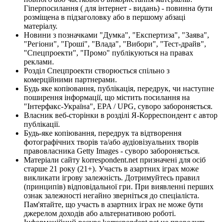
Гіперпосилання ( для інтернет - видань) - повинна бути
розміщена в підзаголовку або в першому абзаці
матеріалу.
Новини з позначками "Думка", "Експертиза", "Заява",
"Регіони", "Гроші", "Влада", "Вибори", "Тест-драйв",
"Спецпроекти", "Промо" публікуються на правах
реклами.
Розділ Спецпроекти створюється спільно з
комерційними партнерами.
Будь яке копіювання, публікація, передрук, чи наступне
поширення інформації, що містить посилання на
"Інтерфакс-Україна", EPA / UPG, суворо забороняється.
Власник веб-сторінки в розділі Я-Корреспондент є автор
публікації.
Будь-яке копіювання, передрук та відтворення
фотографічних творів та/або аудіовізуальних творів
правовласника Getty Images - суворо забороняється.
Матеріали сайту korrespondent.net призначені для осіб
старше 21 року (21+). Участь в азартних іграх може
викликати ігрову залежність. Дотримуйтесь правил
(принципів) відповідальної гри. При виявленні перших
ознак залежності негайно зверніться до спеціаліста.
Пам'ятайте, що участь в азартних іграх не може бути
джерелом доходів або альтернативою роботі.