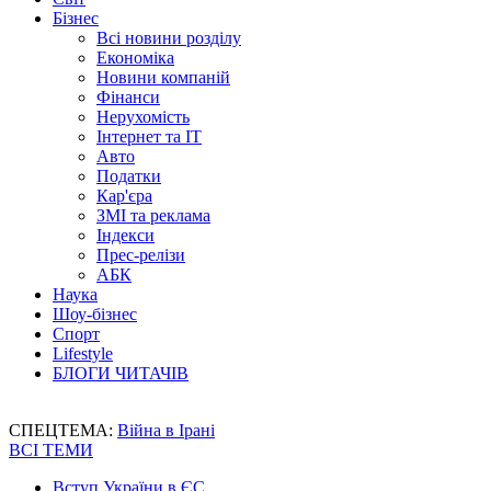
Бізнес
Всі новини розділу
Економіка
Новини компаній
Фінанси
Нерухомість
Інтернет та IT
Авто
Податки
Кар'єра
ЗМІ та реклама
Індекси
Прес-релізи
АБК
Наука
Шоу-бізнес
Спорт
Lifestyle
БЛОГИ ЧИТАЧІВ
СПЕЦТЕМА:
Війна в Ірані
ВСІ ТЕМИ
Вступ України в ЄС