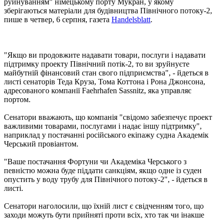
руйнуванням" німецькому порту Мукран, у якому
зберігаються матеріали для будівництва Північного потоку-2,
пише в четвер, 6 серпня, газета
Handelsblatt
.
"Якщо ви продовжите надавати товари, послуги і надавати
підтримку проекту Північний потік-2, то ви зруйнуєте
майбутній фінансовий стан свого підприємства", - йдеться в
листі сенаторів Теда Круза, Тома Коттона і Рона Джонсона,
адресованого компанії Faehrhafen Sassnitz, яка управляє
портом.
Сенатори вважають, що компанія "свідомо забезпечує проект
важливими товарами, послугами і надає іншу підтримку",
наприклад у постачанні російського екіпажу судна Академік
Черський провіантом.
"Ваше постачання Фортуни чи Академіка Черського з
певністю можна буде піддати санкціям, якщо одне із суден
опустить у воду трубу для Північного потоку-2", - йдеться в
листі.
Сенатори наголосили, що їхній лист є свідченням того, що
заходи можуть бути прийняті проти всіх, хто так чи інакше