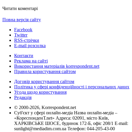
Читати коментарі
Повна версія сайту
Facebook
Twitter
RSS-стрічки
E-mail розсилка
Контакти
Реклама на сайті
Використання матеріалів korrespondent.net
Правила користування сайтом
Договір користування сайтом
Політика у сфері конфіденційності і персональних даних
Угода щодо користування
Редакція
© 2000-2026, Korrespondent.net
Суб'єкт у сфері онлайн-медіа Назва онлайн-медіа –
«КореспонденТ.net» Адреса: 02091, місто Київ,
ХАРКІВСЬКЕ ШОСЕ, будинок 172-Б, офіс 208/1 E-mail:
sunlight@mediadim.com.ua
Телефон: 044-205-43-00