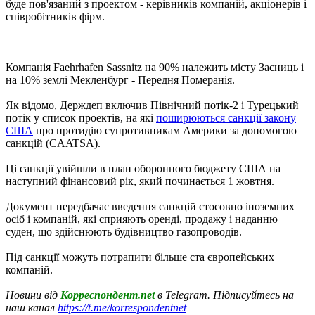
буде пов'язаний з проектом - керівників компаній, акціонерів і
співробітників фірм.
Компанія Faehrhafen Sassnitz на 90% належить місту Засниць і
на 10% землі Мекленбург - Передня Померанія.
Як відомо, Держдеп включив Північний потік-2 і Турецький
потік у список проектів, на які
поширюються санкції закону
США
про протидію супротивникам Америки за допомогою
санкцій (CAATSA).
Ці санкції увійшли в план оборонного бюджету США на
наступний фінансовий рік, який починається 1 жовтня.
Документ передбачає введення санкцій стосовно іноземних
осіб і компаній, які сприяють оренді, продажу і наданню
суден, що здійснюють будівництво газопроводів.
Під санкції можуть потрапити більше ста європейських
компаній.
Новини від
Корреспондент.net
в Telegram. Підписуйтесь на
наш канал
https://t.me/korrespondentnet