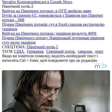
Читайте Korrespondent.net в Google News
Північний потік-2
Вибухи на Північних потоках: в ОГП зробили заяву
Путін за спиною ЄС домовляється з Трампом про Північні
потоки - ЗМІ
Підрив Північних потоків: суд в Італії схвалив екстрадицію
українця
Вибухи на Північних потоках: українця видадуть ФРН
Підрив Північного потоку: Навроцький підтримав рішення
суду щодо українця
СПЕЦТЕМА:
Північний потік-2
ТЕГИ:
США
,
Германия
,
Северный поток
,
санкции
,
порт
Якщо ви помітили помилку, виділіть необхідний текст і
натисніть Ctrl + Enter, щоб повідомити про це редакцію.