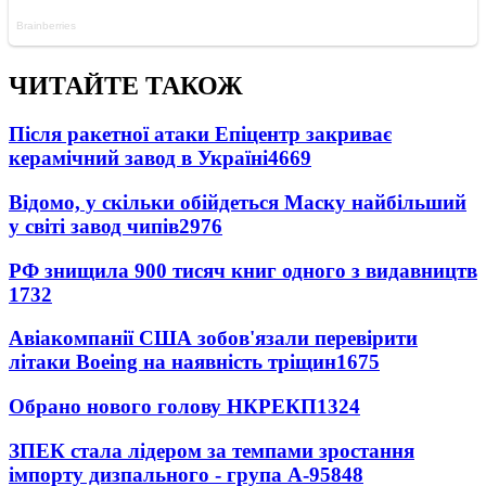
ЧИТАЙТЕ ТАКОЖ
Після ракетної атаки Епіцентр закриває
керамічний завод в Україні
4669
Відомо, у скільки обійдеться Маску найбільший
у світі завод чипів
2976
РФ знищила 900 тисяч книг одного з видавництв
1732
Авіакомпанії США зобов'язали перевірити
літаки Boeing на наявність тріщин
1675
Обрано нового голову НКРЕКП
1324
ЗПЕК стала лідером за темпами зростання
імпорту дизпального - група А-95
848