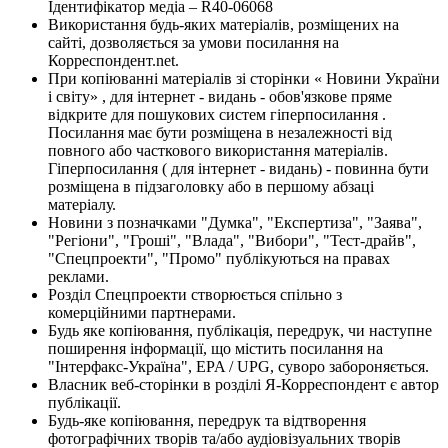
Ідентифікатор медіа – R40-06068
Використання будь-яких матеріалів, розміщених на
сайті, дозволяється за умови посилання на
Корреспондент.net.
При копіюванні матеріалів зі сторінки « Новини України
і світу» , для інтернет - видань - обов'язкове пряме
відкрите для пошукових систем гіперпосилання .
Посилання має бути розміщена в незалежності від
повного або часткового використання матеріалів.
Гіперпосилання ( для інтернет - видань) - повинна бути
розміщена в підзаголовку або в першому абзаці
матеріалу.
Новини з позначками "Думка", "Експертиза", "Заява",
"Регіони", "Гроші", "Влада", "Вибори", "Тест-драйв",
"Спецпроекти", "Промо" публікуються на правах
реклами.
Розділ Спецпроекти створюється спільно з
комерційними партнерами.
Будь яке копіювання, публікація, передрук, чи наступне
поширення інформації, що містить посилання на
"Інтерфакс-Україна", EPA / UPG, суворо забороняється.
Власник веб-сторінки в розділі Я-Корреспондент є автор
публікації.
Будь-яке копіювання, передрук та відтворення
фотографічних творів та/або аудіовізуальних творів