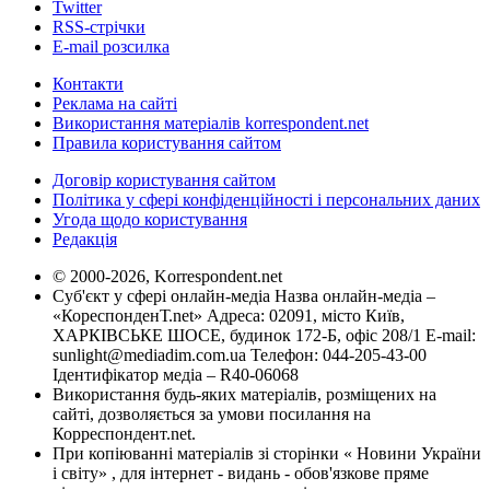
Twitter
RSS-стрічки
E-mail розсилка
Контакти
Реклама на сайті
Використання матеріалів korrespondent.net
Правила користування сайтом
Договір користування сайтом
Політика у сфері конфіденційності і персональних даних
Угода щодо користування
Редакція
© 2000-2026, Korrespondent.net
Суб'єкт у сфері онлайн-медіа Назва онлайн-медіа –
«КореспонденТ.net» Адреса: 02091, місто Київ,
ХАРКІВСЬКЕ ШОСЕ, будинок 172-Б, офіс 208/1 E-mail:
sunlight@mediadim.com.ua
Телефон: 044-205-43-00
Ідентифікатор медіа – R40-06068
Використання будь-яких матеріалів, розміщених на
сайті, дозволяється за умови посилання на
Корреспондент.net.
При копіюванні матеріалів зі сторінки « Новини України
і світу» , для інтернет - видань - обов'язкове пряме