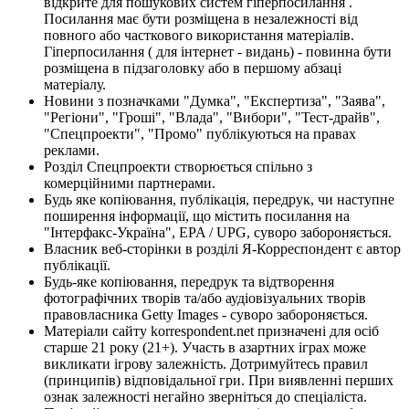
відкрите для пошукових систем гіперпосилання .
Посилання має бути розміщена в незалежності від
повного або часткового використання матеріалів.
Гіперпосилання ( для інтернет - видань) - повинна бути
розміщена в підзаголовку або в першому абзаці
матеріалу.
Новини з позначками "Думка", "Експертиза", "Заява",
"Регіони", "Гроші", "Влада", "Вибори", "Тест-драйв",
"Спецпроекти", "Промо" публікуються на правах
реклами.
Розділ Спецпроекти створюється спільно з
комерційними партнерами.
Будь яке копіювання, публікація, передрук, чи наступне
поширення інформації, що містить посилання на
"Інтерфакс-Україна", EPA / UPG, суворо забороняється.
Власник веб-сторінки в розділі Я-Корреспондент є автор
публікації.
Будь-яке копіювання, передрук та відтворення
фотографічних творів та/або аудіовізуальних творів
правовласника Getty Images - суворо забороняється.
Матеріали сайту korrespondent.net призначені для осіб
старше 21 року (21+). Участь в азартних іграх може
викликати ігрову залежність. Дотримуйтесь правил
(принципів) відповідальної гри. При виявленні перших
ознак залежності негайно зверніться до спеціаліста.