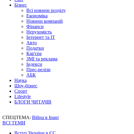
Бізнес
Всі новини розділу
Економіка
Новини компаній
Фінанси
Нерухомість
Інтернет та IT
Авто
Податки
Кар'єра
ЗМІ та реклама
Індекси
Прес-релізи
АБК
Наука
Шоу-бізнес
Спорт
Lifestyle
БЛОГИ ЧИТАЧІВ
СПЕЦТЕМА:
Війна в Ірані
ВСІ ТЕМИ
Вступ України в ЄС