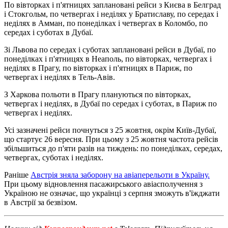
По вівторках і п'ятницях заплановані рейси з Києва в Белград
і Стокгольм, по четвергах і неділях у Братиславу, по середах і
неділях в Амман, по понеділках і четвергах в Коломбо, по
середах і суботах в Дубаї.
Зі Львова по середах і суботах заплановані рейси в Дубаї, по
понеділках і п'ятницях в Неаполь, по вівторках, четвергах і
неділях в Прагу, по вівторках і п'ятницях в Париж, по
четвергах і неділях в Тель-Авів.
З Харкова польоти в Прагу плануються по вівторках,
четвергах і неділях, в Дубаї по середах і суботах, в Париж по
четвергах і неділях.
Усі зазначені рейси почнуться з 25 жовтня, окрім Київ-Дубаї,
що стартує 26 вересня. При цьому з 25 жовтня частота рейсів
збільшиться до п'яти разів на тиждень: по понеділках, середах,
четвергах, суботах і неділях.
Раніше
Австрія зняла заборону на авіаперельоти в Україну.
При цьому відновлення пасажирського авіасполучення з
Україною не означає, що українці з серпня зможуть в'їжджати
в Австрії за безвізом.