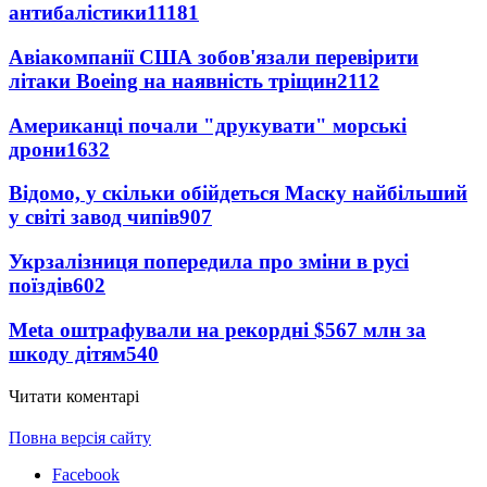
антибалістики
11181
Авіакомпанії США зобов'язали перевірити
літаки Boeing на наявність тріщин
2112
Американці почали "друкувати" морські
дрони
1632
Відомо, у скільки обійдеться Маску найбільший
у світі завод чипів
907
Укрзалізниця попередила про зміни в русі
поїздів
602
Meta оштрафували на рекордні $567 млн за
шкоду дітям
540
Читати коментарі
Повна версія сайту
Facebook