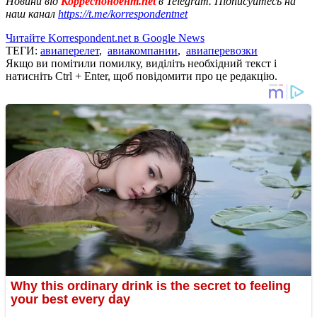
Новини від
Корреспондент.net
в Telegram. Підписуйтесь на
наш канал
https://t.me/korrespondentnet
Читайте Korrespondent.net в Google News
ТЕГИ:
авиаперелет
,
авиакомпании
,
авиаперевозки
Якщо ви помітили помилку, виділіть необхідний текст і
натисніть Ctrl + Enter, щоб повідомити про це редакцію.