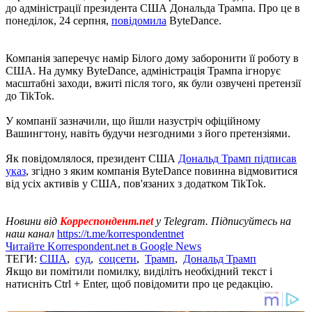
до адміністрації президента США Дональда Трампа. Про це в
понеділок, 24 серпня,
повідомила
ByteDance.
Компанія заперечує намір Білого дому заборонити її роботу в
США. На думку ByteDance, адміністрація Трампа ігнорує
масштабні заходи, вжиті після того, як були озвучені претензії
до TikTok.
У компанії зазначили, що йшли назустріч офіційному
Вашингтону, навіть будучи незгодними з його претензіями.
Як повідомлялося, президент США
Дональд Трамп підписав
указ
, згідно з яким компанія ByteDance повинна відмовитися
від усіх активів у США, пов'язаних з додатком TikTok.
Новини від
Корреспондент.net
у Telegram. Підписуйтесь на
наш канал
https://t.me/korrespondentnet
Читайте Korrespondent.net в Google News
ТЕГИ:
США
,
суд
,
соцсети
,
Трамп
,
Дональд Трамп
Якщо ви помітили помилку, виділіть необхідний текст і
натисніть Ctrl + Enter, щоб повідомити про це редакцію.