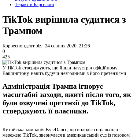
Теракт в Барселоні
TikTok вирішила судитися з
Трампом
Корреспондент.biz, 24 серпня 2020, 21:26
0
425
У TikTok стверджують, що йшли назустріч офіційному
Вашингтону, навіть будучи незгодними з його претензіями
Адміністрація Трампа ігнорує
масштабні заходи, вжиті після того, як
були озвучені претензії до TikTok,
стверджують її власники.
Китайська компанія ByteDance, що володіє соціальною
мережею TikTok, звернулася в американський суд із позовом