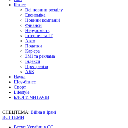
Бізнес
Всі новини розділу
Економіка
Новини компаній
Фінанси
Нерухомість
Інтернет та IT
Авто
Податки
Кар'єра
ЗМІ та реклама
Індекси
Прес-релізи
АБК
Наука
Шоу-бізнес
Спорт
Lifestyle
БЛОГИ ЧИТАЧІВ
СПЕЦТЕМА:
Війна в Ірані
ВСІ ТЕМИ
Вступ України в ЄС