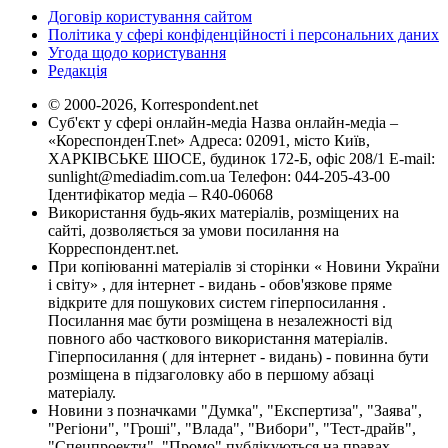
Договір користування сайтом
Політика у сфері конфіденційності і персональних даних
Угода щодо користування
Редакція
© 2000-2026, Korrespondent.net
Суб'єкт у сфері онлайн-медіа Назва онлайн-медіа –
«КореспонденТ.net» Адреса: 02091, місто Київ,
ХАРКІВСЬКЕ ШОСЕ, будинок 172-Б, офіс 208/1 E-mail:
sunlight@mediadim.com.ua
Телефон: 044-205-43-00
Ідентифікатор медіа – R40-06068
Використання будь-яких матеріалів, розміщених на
сайті, дозволяється за умови посилання на
Корреспондент.net.
При копіюванні матеріалів зі сторінки « Новини України
і світу» , для інтернет - видань - обов'язкове пряме
відкрите для пошукових систем гіперпосилання .
Посилання має бути розміщена в незалежності від
повного або часткового використання матеріалів.
Гіперпосилання ( для інтернет - видань) - повинна бути
розміщена в підзаголовку або в першому абзаці
матеріалу.
Новини з позначками "Думка", "Експертиза", "Заява",
"Регіони", "Гроші", "Влада", "Вибори", "Тест-драйв",
"Спецпроекти", "Промо" публікуються на правах