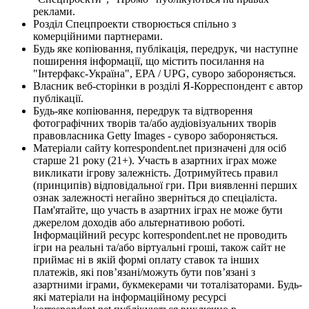
реклами.
Розділ Спецпроекти створюється спільно з
комерційними партнерами.
Будь яке копіювання, публікація, передрук, чи наступне
поширення інформації, що містить посилання на
"Інтерфакс-Україна", EPA / UPG, суворо забороняється.
Власник веб-сторінки в розділі Я-Корреспондент є автор
публікації.
Будь-яке копіювання, передрук та відтворення
фотографічних творів та/або аудіовізуальних творів
правовласника Getty Images - суворо забороняється.
Матеріали сайту korrespondent.net призначені для осіб
старше 21 року (21+). Участь в азартних іграх може
викликати ігрову залежність. Дотримуйтесь правил
(принципів) відповідальної гри. При виявленні перших
ознак залежності негайно зверніться до спеціаліста.
Пам'ятайте, що участь в азартних іграх не може бути
джерелом доходів або альтернативою роботі.
Інформаційний ресурс korrespondent.net не проводить
ігри на реальні та/або віртуальні гроші, також сайт не
приймає ні в якій формі оплату ставок та інших
платежів, які пов’язані/можуть бути пов’язані з
азартними іграми, букмекерами чи тоталізаторами. Будь-
які матеріали на інформаційному ресурсі