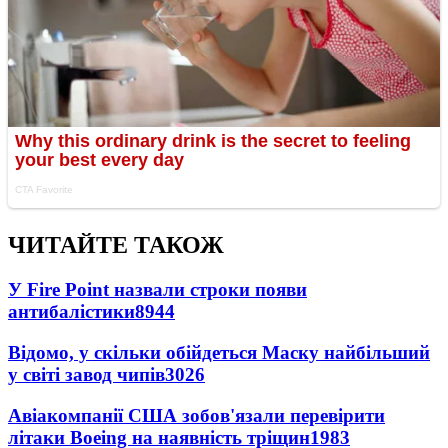
ЧИТАЙТЕ ТАКОЖ
У Fire Point назвали строки появи
антибалістики
8944
Відомо, у скільки обійдеться Маску найбільший
у світі завод чипів
3026
Авіакомпанії США зобов'язали перевірити
літаки Boeing на наявність тріщин
1983