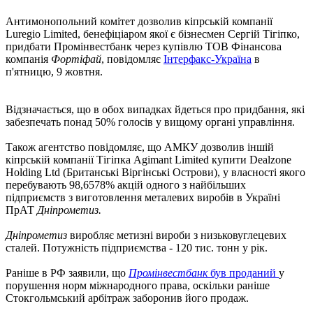
Антимонопольний комітет дозволив кіпрській компанії
Luregio Limited, бенефіціаром якої є бізнесмен Сергій Тігіпко,
придбати Промінвестбанк через купівлю ТОВ Фінансова
компанія
Фортіфай
, повідомляє
Інтерфакс-Україна
в
п'ятницю, 9 жовтня.
Відзначається, що в обох випадках йдеться про придбання, які
забезпечать понад 50% голосів у вищому органі управління.
Також агентство повідомляє, що АМКУ дозволив іншій
кіпрській компанії Тігіпка Agimant Limited купити Dealzone
Holding Ltd (Британські Віргінські Острови), у власності якого
перебувають 98,6578% акцій одного з найбільших
підприємств з виготовлення металевих виробів в Україні
ПрАТ
Дніпрометиз.
Дніпрометиз
виробляє метизні вироби з низьковуглецевих
сталей. Потужність підприємства - 120 тис. тонн у рік.
Раніше в РФ заявили, що
Промінвестбанк
був проданий
у
порушення норм міжнародного права, оскільки раніше
Стокгольмський арбітраж заборонив його продаж.