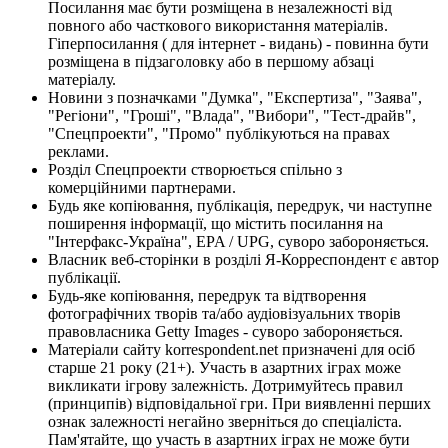
Посилання має бути розміщена в незалежності від
повного або часткового використання матеріалів.
Гіперпосилання ( для інтернет - видань) - повинна бути
розміщена в підзаголовку або в першому абзаці
матеріалу.
Новини з позначками "Думка", "Експертиза", "Заява",
"Регіони", "Гроші", "Влада", "Вибори", "Тест-драйв",
"Спецпроекти", "Промо" публікуються на правах
реклами.
Розділ Спецпроекти створюється спільно з
комерційними партнерами.
Будь яке копіювання, публікація, передрук, чи наступне
поширення інформації, що містить посилання на
"Інтерфакс-Україна", EPA / UPG, суворо забороняється.
Власник веб-сторінки в розділі Я-Корреспондент є автор
публікації.
Будь-яке копіювання, передрук та відтворення
фотографічних творів та/або аудіовізуальних творів
правовласника Getty Images - суворо забороняється.
Матеріали сайту korrespondent.net призначені для осіб
старше 21 року (21+). Участь в азартних іграх може
викликати ігрову залежність. Дотримуйтесь правил
(принципів) відповідальної гри. При виявленні перших
ознак залежності негайно зверніться до спеціаліста.
Пам'ятайте, що участь в азартних іграх не може бути