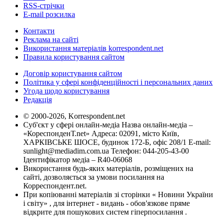
RSS-стрічки
E-mail розсилка
Контакти
Реклама на сайті
Використання матеріалів korrespondent.net
Правила користування сайтом
Договір користування сайтом
Політика у сфері конфіденційності і персональних даних
Угода щодо користування
Редакція
© 2000-2026, Korrespondent.net
Суб'єкт у сфері онлайн-медіа Назва онлайн-медіа –
«КореспонденТ.net» Адреса: 02091, місто Київ,
ХАРКІВСЬКЕ ШОСЕ, будинок 172-Б, офіс 208/1 E-mail:
sunlight@mediadim.com.ua
Телефон: 044-205-43-00
Ідентифікатор медіа – R40-06068
Використання будь-яких матеріалів, розміщених на
сайті, дозволяється за умови посилання на
Корреспондент.net.
При копіюванні матеріалів зі сторінки « Новини України
і світу» , для інтернет - видань - обов'язкове пряме
відкрите для пошукових систем гіперпосилання .