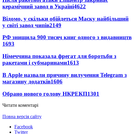
керамічний завод в Україні
4622
Відомо, у скільки обійдеться Маску найбільший
у світі завод чипів
2149
РФ знищила 900 тисяч книг одного з видавництв
1693
Німеччина показала фрегат для боротьби з
ракетами і субмаринами
1613
В Apple назвали причину вилучення Telegram з
магазину додатків
1606
Обрано нового голову НКРЕКП
1301
Читати коментарі
Повна версія сайту
Facebook
Twitter