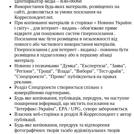
Ідентифікатор медіа – R40-06068
Використання будь-яких матеріалів, розміщених на
сайті, дозволяється за умови посилання на
Корреспондент.net.
При копіюванні матеріалів зі сторінки « Новини України
і світу» , для інтернет - видань - обов'язкове пряме
відкрите для пошукових систем гіперпосилання .
Посилання має бути розміщена в незалежності від
повного або часткового використання матеріалів.
Гіперпосилання ( для інтернет - видань) - повинна бути
розміщена в підзаголовку або в першому абзаці
матеріалу.
Новини з позначками "Думка", "Експертиза", "Заява",
"Регіони", "Гроші", "Влада", "Вибори", "Тест-драйв",
"Спецпроекти", "Промо" публікуються на правах
реклами.
Розділ Спецпроекти створюється спільно з
комерційними партнерами.
Будь яке копіювання, публікація, передрук, чи наступне
поширення інформації, що містить посилання на
"Інтерфакс-Україна", EPA / UPG, суворо забороняється.
Власник веб-сторінки в розділі Я-Корреспондент є автор
публікації.
Будь-яке копіювання, передрук та відтворення
фотографічних творів та/або аудіовізуальних творів