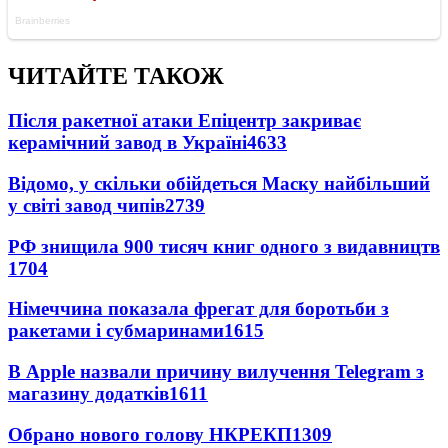
ЧИТАЙТЕ ТАКОЖ
Після ракетної атаки Епіцентр закриває
керамічний завод в Україні
4633
Відомо, у скільки обійдеться Маску найбільший
у світі завод чипів
2739
РФ знищила 900 тисяч книг одного з видавництв
1704
Німеччина показала фрегат для боротьби з
ракетами і субмаринами
1615
В Apple назвали причину вилучення Telegram з
магазину додатків
1611
Обрано нового голову НКРЕКП
1309