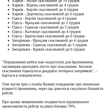
Харків - Мілан скасований до 19 грудня
Харків - Відень скасований до 4 грудня
Харків - Берлін скасований до 4 грудня
Харків - Дортмунд скасований до 4 грудня
Одеса - Берлін скасований до 4 грудня
Одеса - Вроцлав скасований до 5 грудня
Одеса - Гданськ скасований до 5 грудня
Одеса - Катовіце скасований до 4 грудня
Одеса - Братислава скасований до 6 грудня
Запоріжжя - Вроцлав скасований до 4 грудня
Запоріжжя - Гданськ скасований до 5 грудня
Запоріжжя - Краків скасований до 6 грудня
"Перераховані рейси вже недоступні для бронювання,
пасажирам приходять листи про скасування. Загалом
скасування торкнулося двадцяти чотирьох напрямків", -
йдеться в повідомленні.
Тим часом прес-служба Ryanair повідомляє про зниження
кількості бронювань, через що довелося скасувати більшість
рейсів.
При цьому авіакомпанія сподівається підтримувати
завантаженість рейсів на рівні близько 70%.