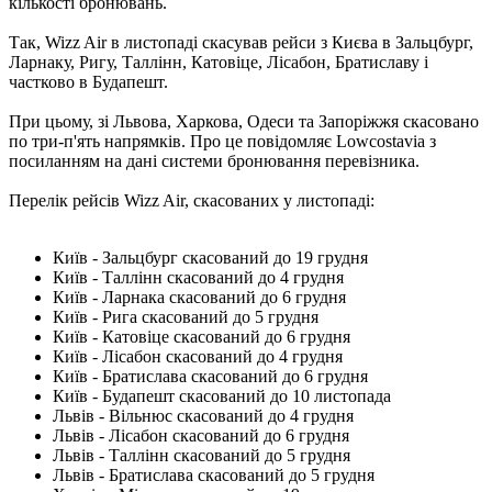
кількості бронювань.
Так, Wizz Air в листопаді скасував рейси з Києва в Зальцбург,
Ларнаку, Ригу, Таллінн, Катовіце, Лісабон, Братиславу і
частково в Будапешт.
При цьому, зі Львова, Харкова, Одеси та Запоріжжя скасовано
по три-п'ять напрямків. Про це повідомляє Lowcostavia з
посиланням на дані системи бронювання перевізника.
Перелік рейсів Wizz Air, скасованих у листопаді:
Київ - Зальцбург скасований до 19 грудня
Київ - Таллінн скасований до 4 грудня
Київ - Ларнака скасований до 6 грудня
Київ - Рига скасований до 5 грудня
Київ - Катовіце скасований до 6 грудня
Київ - Лісабон скасований до 4 грудня
Київ - Братислава скасований до 6 грудня
Київ - Будапешт скасований до 10 листопада
Львів - Вільнюс скасований до 4 грудня
Львів - Лісабон скасований до 6 грудня
Львів - Таллінн скасований до 5 грудня
Львів - Братислава скасований до 5 грудня