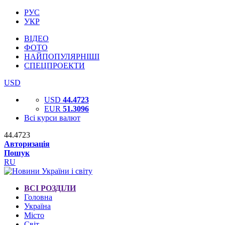
РУС
УКР
ВІДЕО
ФОТО
НАЙПОПУЛЯРНІШІ
СПЕЦПРОЕКТИ
USD
USD
44.4723
EUR
51.3096
Всі курси валют
44.4723
Авторизація
Пошук
RU
ВСІ РОЗДІЛИ
Головна
Україна
Місто
Світ