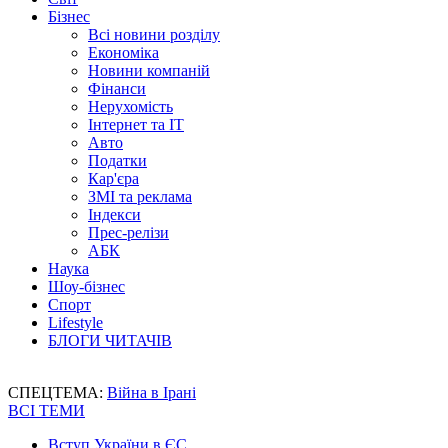
Бізнес
Всі новини розділу
Економіка
Новини компаній
Фінанси
Нерухомість
Інтернет та IT
Авто
Податки
Кар'єра
ЗМІ та реклама
Індекси
Прес-релізи
АБК
Наука
Шоу-бізнес
Спорт
Lifestyle
БЛОГИ ЧИТАЧІВ
СПЕЦТЕМА:
Війна в Ірані
ВСІ ТЕМИ
Вступ України в ЄС