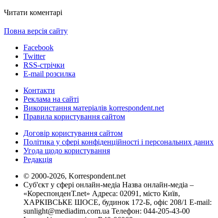
Читати коментарі
Повна версія сайту
Facebook
Twitter
RSS-стрічки
E-mail розсилка
Контакти
Реклама на сайті
Використання матеріалів korrespondent.net
Правила користування сайтом
Договір користування сайтом
Політика у сфері конфіденційності і персональних даних
Угода щодо користування
Редакція
© 2000-2026, Korrespondent.net
Суб'єкт у сфері онлайн-медіа Назва онлайн-медіа –
«КореспонденТ.net» Адреса: 02091, місто Київ,
ХАРКІВСЬКЕ ШОСЕ, будинок 172-Б, офіс 208/1 E-mail:
sunlight@mediadim.com.ua
Телефон: 044-205-43-00