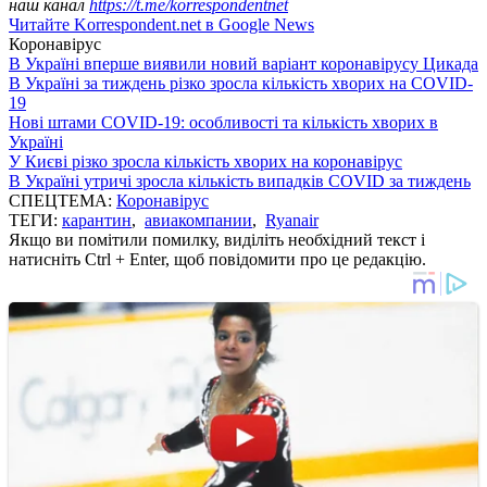
наш канал
https://t.me/korrespondentnet
Читайте Korrespondent.net в Google News
Коронавірус
В Україні вперше виявили новий варіант коронавірусу Цикада
В Україні за тиждень різко зросла кількість хворих на COVID-
19
Нові штами COVID-19: особливості та кількість хворих в
Україні
У Києві різко зросла кількість хворих на коронавірус
В Україні утричі зросла кількість випадків COVID за тиждень
СПЕЦТЕМА:
Коронавірус
ТЕГИ:
карантин
,
авиакомпании
,
Ryanair
Якщо ви помітили помилку, виділіть необхідний текст і
натисніть Ctrl + Enter, щоб повідомити про це редакцію.