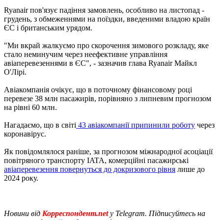
Ryanair пов'язує падіння замовлень, особливо на листопад -
грудень, з обмеженнями на поїздки, введеними владою країн
ЄС і британським урядом.
"Ми вкрай жалкуємо про скорочення зимового розкладу, яке
стало неминучим через неефективне управління
авіаперевезеннями в ЄС", - зазначив глава Ryanair Майкл
О'Лірі.
Авіакомпанія очікує, що в поточному фінансовому році
перевезе 38 млн пасажирів, порівняно з липневим прогнозом
на рівні 60 млн.
Нагадаємо, що в світі
43 авіакомпанії припинили роботу
через
коронавірус.
Як повідомлялося раніше, за прогнозом міжнародної асоціації
повітряного транспорту IATA, комерційні пасажирські
авіаперевезення повернуться до докризового рівня
лише до
2024 року.
Новини від
Корреспондент.net
у Telegram. Підписуйтесь на