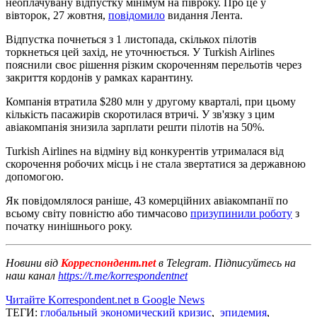
неоплачувану відпустку мінімум на півроку. Про це у
вівторок, 27 жовтня,
повідомило
видання Лента.
Відпустка почнеться з 1 листопада, скількох пілотів
торкнеться цей захід, не уточнюється. У Turkish Airlines
пояснили своє рішення різким скороченням перельотів через
закриття кордонів у рамках карантину.
Компанія втратила $280 млн у другому кварталі, при цьому
кількість пасажирів скоротилася втричі. У зв'язку з цим
авіакомпанія знизила зарплати решти пілотів на 50%.
Turkish Airlines на відміну від конкурентів утрималася від
скорочення робочих місць і не стала звертатися за державною
допомогою.
Як повідомлялося раніше, 43 комерційних авіакомпанії по
всьому світу повністю або тимчасово
призупинили роботу
з
початку нинішнього року.
Новини від
Корреспондент.net
в Telegram. Підписуйтесь на
наш канал
https://t.me/korrespondentnet
Читайте Korrespondent.net в Google News
ТЕГИ:
глобальный экономический кризис
,
эпидемия
,