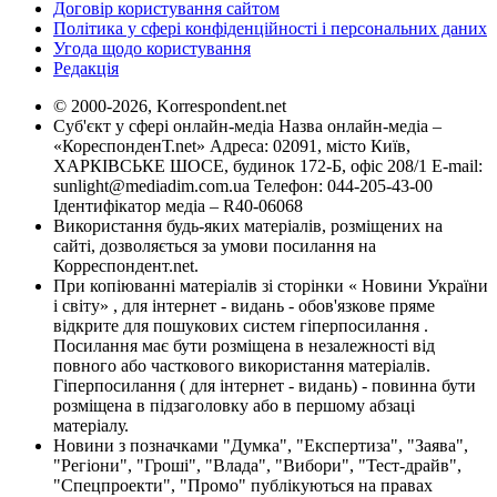
Договір користування сайтом
Політика у сфері конфіденційності і персональних даних
Угода щодо користування
Редакція
© 2000-2026, Korrespondent.net
Суб'єкт у сфері онлайн-медіа Назва онлайн-медіа –
«КореспонденТ.net» Адреса: 02091, місто Київ,
ХАРКІВСЬКЕ ШОСЕ, будинок 172-Б, офіс 208/1 E-mail:
sunlight@mediadim.com.ua
Телефон: 044-205-43-00
Ідентифікатор медіа – R40-06068
Використання будь-яких матеріалів, розміщених на
сайті, дозволяється за умови посилання на
Корреспондент.net.
При копіюванні матеріалів зі сторінки « Новини України
і світу» , для інтернет - видань - обов'язкове пряме
відкрите для пошукових систем гіперпосилання .
Посилання має бути розміщена в незалежності від
повного або часткового використання матеріалів.
Гіперпосилання ( для інтернет - видань) - повинна бути
розміщена в підзаголовку або в першому абзаці
матеріалу.
Новини з позначками "Думка", "Експертиза", "Заява",
"Регіони", "Гроші", "Влада", "Вибори", "Тест-драйв",
"Спецпроекти", "Промо" публікуються на правах