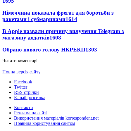
1695
Німеччина показала фрегат для боротьби з
ракетами і субмаринами
1614
В Apple назвали причину вилучення Telegram з
магазину додатків
1608
Обрано нового голову НКРЕКП
1303
Читати коментарі
Повна версія сайту
Facebook
Twitter
RSS-стрічки
E-mail розсилка
Контакти
Реклама на сайті
Використання матеріалів korrespondent.net
Правила користування сайтом