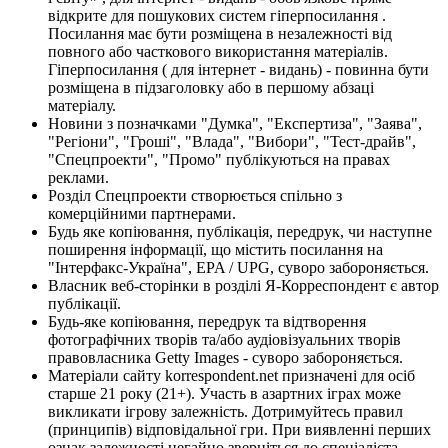
відкрите для пошукових систем гіперпосилання .
Посилання має бути розміщена в незалежності від
повного або часткового використання матеріалів.
Гіперпосилання ( для інтернет - видань) - повинна бути
розміщена в підзаголовку або в першому абзаці
матеріалу.
Новини з позначками "Думка", "Експертиза", "Заява",
"Регіони", "Гроші", "Влада", "Вибори", "Тест-драйв",
"Спецпроекти", "Промо" публікуються на правах
реклами.
Розділ Спецпроекти створюється спільно з
комерційними партнерами.
Будь яке копіювання, публікація, передрук, чи наступне
поширення інформації, що містить посилання на
"Інтерфакс-Україна", EPA / UPG, суворо забороняється.
Власник веб-сторінки в розділі Я-Корреспондент є автор
публікації.
Будь-яке копіювання, передрук та відтворення
фотографічних творів та/або аудіовізуальних творів
правовласника Getty Images - суворо забороняється.
Матеріали сайту korrespondent.net призначені для осіб
старше 21 року (21+). Участь в азартних іграх може
викликати ігрову залежність. Дотримуйтесь правил
(принципів) відповідальної гри. При виявленні перших
ознак залежності негайно зверніться до спеціаліста.