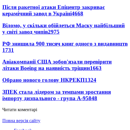
Після ракетної атаки Епіцентр закриває
керамічний завод в Україні
4668
Відомо, у скільки обійдеться Маску найбільший
у світі завод чипів
2975
РФ знищила 900 тисяч книг одного з видавництв
1731
Авіакомпанії США зобов'язали перевірити
літаки Boeing на наявність тріщин
1663
Обрано нового голову НКРЕКП
1324
ЗПЕК стала лідером за темпами зростання
імпорту дизпального - група А-95
848
Читати коментарі
Повна версія сайту