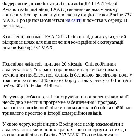
Федеральне управління цивільної авіації США (Federal
Aviation Administration, FAA) дозволило авіакосмічному
концерну Boeing повернути в експлуатацію літаки Boeing 737
MAX. Про це повідомляється
на сайті
відомства в середу, 18
листопада.
Зазначено, що глава FAA Стів Дікінсон підписав указ, який
відкриває шлях для відновлення комерційної експлуатації
літаків Boeing 737 MAX.
Перевірка лайнерів тривала 20 місяців. Співробітники
авіарегулятора "старанно працювали над виявленням та
усуненням проблем, пов'язаних із безпекою, які зіграли роль у
трагічній загибелі 346 осіб на борту літаків рейсу 610 Lion Air і
рейсу 302 Ethiopian Airlines".
Регулятор роз'яснив, які конструктивні поновлення компанії
необхідно внести в програмне забезпечення і програму
навчання пілотів, щоб літаки піднялися в небо після найбільш
тривалого простою в історії комерційної авіації.
У свою чергу, керівництво Boeing має намір взаємодіяти з
авіарегуляторами в інших країнах, щоб повернути в них до
експлуатації літаки Boeing 737 MAX. Про це йдеться
в