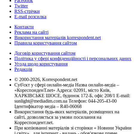
Facebook
Twitter
RSS-стрічки
E-mail розсилка
Контакти
Реклама на сайті
Використання матеріалів korrespondent.net
Правила користування сайтом
Договір користування сайтом
Політика у сфері конфіденційності і персональних даних
Угода щодо користування
Редакція
© 2000-2026, Korrespondent.net
Суб'єкт у сфері онлайн-медіа Назва онлайн-медіа –
«КореспонденТ.net» Адреса: 02091, місто Київ,
ХАРКІВСЬКЕ ШОСЕ, будинок 172-Б, офіс 208/1 E-mail:
sunlight@mediadim.com.ua
Телефон: 044-205-43-00
Ідентифікатор медіа – R40-06068
Використання будь-яких матеріалів, розміщених на
сайті, дозволяється за умови посилання на
Корреспондент.net.
При копіюванні матеріалів зі сторінки « Новини України
і світу» , для інтернет - видань - обов'язкове пряме