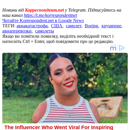
Новини від
Корреспондент.net
у Telegram. Підписуйтесь на
наш канал
https://t.me/korrespondentnet
Читайте Korrespondent.net в Google News
ТЕГИ:
авиакатастрофа
,
США
,
самолет
,
Boeing
,
крушение
,
авиаперевозки
,
самолеты
Якщо ви помітили помилку, виділіть необхідний текст і
натисніть Ctrl + Enter, щоб повідомити про це редакцію.