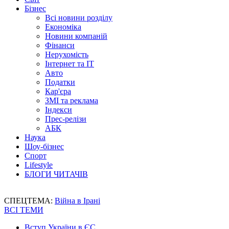
Бізнес
Всі новини розділу
Економіка
Новини компаній
Фінанси
Нерухомість
Інтернет та IT
Авто
Податки
Кар'єра
ЗМІ та реклама
Індекси
Прес-релізи
АБК
Наука
Шоу-бізнес
Спорт
Lifestyle
БЛОГИ ЧИТАЧІВ
СПЕЦТЕМА:
Війна в Ірані
ВСІ ТЕМИ
Вступ України в ЄС