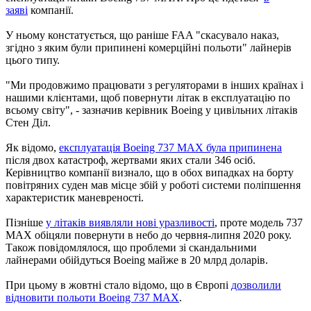
заяві
компанії.
У ньому констатується, що раніше FAA "скасувало наказ,
згідно з яким були припинені комерційні польоти" лайнерів
цього типу.
"Ми продовжимо працювати з регуляторами в інших країнах і
нашими клієнтами, щоб повернути літак в експлуатацію по
всьому світу", - зазначив керівник Boeing у цивільних літаків
Стен Діл.
Як відомо,
експлуатація Boeing 737 MAX була припинена
після двох катастроф, жертвами яких стали 346 осіб.
Керівництво компанії визнало, що в обох випадках на борту
повітряних суден мав місце збій у роботі системи поліпшення
характеристик маневреності.
Пізніше
у літаків виявляли нові уразливості
, проте модель 737
MAX обіцяли повернути в небо до червня-липня 2020 року.
Також повідомлялося, що проблеми зі скандальними
лайнерами обійдуться Boeing майже в 20 млрд доларів.
При цьому в жовтні стало відомо, що в Європі
дозволили
відновити польоти Boeing 737 MAX
.