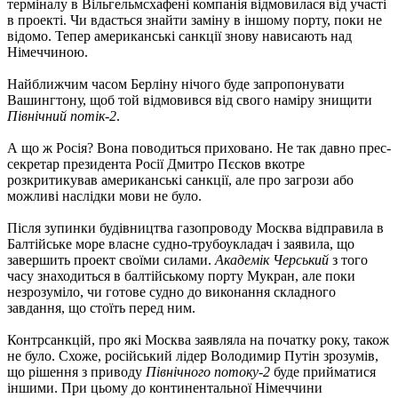
терміналу в Вільгельмсхафені компанія відмовилася від участі
в проекті. Чи вдасться знайти заміну в іншому порту, поки не
відомо. Тепер американські санкції знову нависають над
Німеччиною.
Найближчим часом Берліну нічого буде запропонувати
Вашингтону, щоб той відмовився від свого наміру знищити
Північний потік-2
.
А що ж Росія? Вона поводиться приховано. Не так давно прес-
секретар президента Росії Дмитро Пєсков вкотре
розкритикував американські санкції, але про загрози або
можливі наслідки мови не було.
Після зупинки будівництва газопроводу Москва відправила в
Балтійське море власне судно-трубоукладач і заявила, що
завершить проект своїми силами.
Академік Черський
з того
часу знаходиться в балтійському порту Мукран, але поки
незрозуміло, чи готове судно до виконання складного
завдання, що стоїть перед ним.
Контрсанкцій, про які Москва заявляла на початку року, також
не було. Схоже, російський лідер Володимир Путін зрозумів,
що рішення з приводу
Північного потоку-2
буде прийматися
іншими. При цьому до континентальної Німеччини