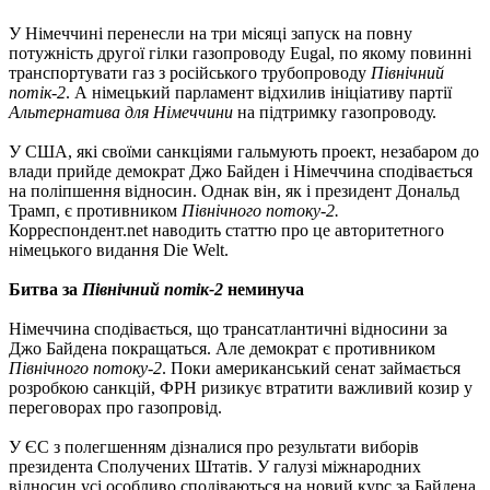
У Німеччині перенесли на три місяці запуск на повну
потужність другої гілки газопроводу Eugal, по якому повинні
транспортувати газ з російського трубопроводу
Північний
потік-2
. А німецький парламент відхилив ініціативу партії
Альтернатива для Німеччини
на підтримку газопроводу.
У США, які своїми санкціями гальмують проект, незабаром до
влади прийде демократ Джо Байден і Німеччина сподівається
на поліпшення відносин. Однак він, як і президент Дональд
Трамп, є противником
Північного потоку-2.
Корреспондент.net наводить статтю про це авторитетного
німецького видання Die Welt.
Битва за
Північний потік-2
неминуча
Німеччина сподівається, що трансатлантичні відносини за
Джо Байдена покращаться. Але демократ є противником
Північного потоку-2
. Поки американський сенат займається
розробкою санкцій, ФРН ризикує втратити важливий козир у
переговорах про газопровід.
У ЄС з полегшенням дізналися про результати виборів
президента Сполучених Штатів. У галузі міжнародних
відносин усі особливо сподіваються на новий курс за Байдена