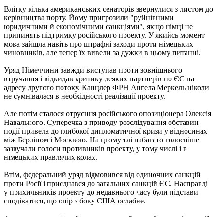
Влітку кілька американських сенаторів звернулися з листом до
керівництва порту. Йому пригрозили "руйнівними
юридичними й економічними санкціями", якщо німці не
припинять підтримку російського проекту. У якийсь момент
мова зайшла навіть про штрафні заходи проти німецьких
чиновників, але тепер їх вивели за дужки в цьому питанні.
Уряд Німеччини завжди виступав проти зовнішнього
втручання і відкидав критику деяких партнерів по ЄС на
адресу другого потоку. Канцлер ФРН Ангела Меркель ніколи
не сумнівалася в необхідності реалізації проекту.
Але потім сталося отруєння російського опозиціонера Олексія
Навального. Суперечка з приводу розслідування обставин
події привела до глибокої дипломатичної кризи у відносинах
між Берліном і Москвою. На цьому тлі набагато голосніше
зазвучали голоси противників проекту, у тому числі і в
німецьких правлячих колах.
Втім, федеральний уряд відмовився від одиночних санкцій
проти Росії і приєднався до загальних санкцій ЄС. Насправді
у прихильників проекту до недавнього часу були підстави
сподіватися, що опір з боку США ослабне.