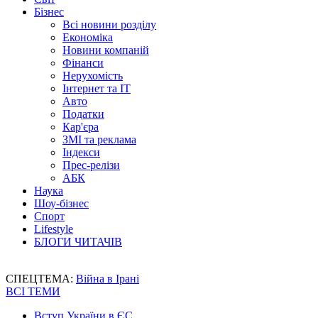
Бізнес
Всі новини розділу
Економіка
Новини компаній
Фінанси
Нерухомість
Інтернет та IT
Авто
Податки
Кар'єра
ЗМІ та реклама
Індекси
Прес-релізи
АБК
Наука
Шоу-бізнес
Спорт
Lifestyle
БЛОГИ ЧИТАЧІВ
СПЕЦТЕМА:
Війна в Ірані
ВСІ ТЕМИ
Вступ України в ЄС