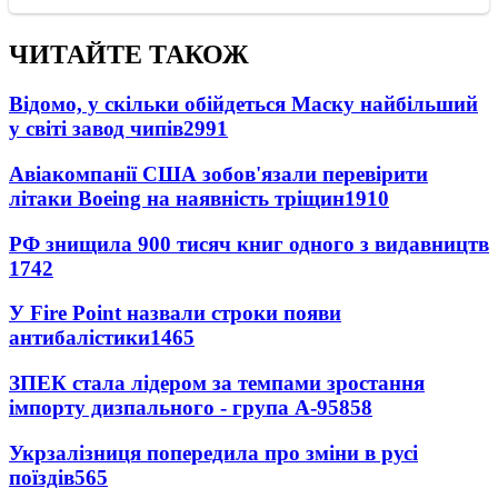
ЧИТАЙТЕ ТАКОЖ
Відомо, у скільки обійдеться Маску найбільший
у світі завод чипів
2991
Авіакомпанії США зобов'язали перевірити
літаки Boeing на наявність тріщин
1910
РФ знищила 900 тисяч книг одного з видавництв
1742
У Fire Point назвали строки появи
антибалістики
1465
ЗПЕК стала лідером за темпами зростання
імпорту дизпального - група А-95
858
Укрзалізниця попередила про зміни в русі
поїздів
565