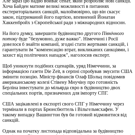
Але зараз цю надію вбиває сенат, який розробляє нові санкції.
Хоча Байден матиме великі можливості в питаннях
екстериторіальних санкцій, малоймовірно, що він скасує
закон, підтриманий його партією, впевнений Йонатан
Хаккенбройх з Європейської ради з міжнародних відносин.
На його думку, завершити будівництво другого
Північного
потоку
буде "безумовно, дуже важко". Німеччині і Росії
довелося б знайти компанії, згодні стати жертвами санкцій, і
гарантувати їм "компенсацію втрат, викликаних санкціями, і
захист від політичних нападок", наголосив експерт.
Щоб уникнути подібних сценаріїв, уряд Німеччини, за
інформацією газети Die Zeit, в серпні спробував змусити США
змінити позицію. Міністр фінансів Олаф Шольц повідомив
американському колезі Стівену Мнучіну про готовність
Берліна інвестувати до мільярда євро в будівництво двох
спеціальних портів, призначених для імпорту СПГ.
США зацікавлені в експорті свого СПГ у Німеччину через
термінали в портах Брюнсбюттель і Вільгельмсхафен. У
такому випадку Вашингтон був би готовий відмовитися від
санкцій.
Однак на початку листопада відповідальна за будівництво