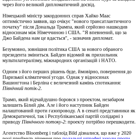
через його великий дипломатичний досвід.
Німецький міністр закордонних справ Хайко Маас
оптимістично заявив, що очікує "нового трансатлантичного
початку" після Дональда Трампа, який серйозно нашкодив
відносинам між Німеччиною і США. "Я впевнений, що за
Джо Байдена нам це вдасться", - зазначив дипломат.
Безумовно, зовнішня політика США за нового обраного
президента зміниться. Байден відомий як прихильник
мультилатералізму, міжнародних організацій і НАТО.
Одним з його перших рішень буде, ймовірно, повернення до
Паризької кліматичної угоди. Однак у відносинах
Вашингтона і Берліна є величезний камінь спотикання:
Північний потік-2.
Трамп, який відчайдушно боровся з проектом, незабаром
залишить Білий дім. Але і його наступник Байден
налаштований проти газопроводу. А в сенаті представники як
Демократичної, так і Республіканської партій солідарні з
приводу
Північного потоку-2
: проекту потрібно перешкодити.
Агентство Bloomberg і таблоїд Bild дізналися, що вже у 2020
році приймуть рішення про
подальші штрафні заходи проти