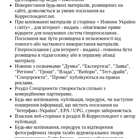
Використання будь-яких матеріалів, розміщених на
сайті, дозволяється за умови посилання на
Корреспондент.net.
При копіюванні матеріалів зі сторінки « Новини України
і світу» , для інтернет - видань - обов'язкове пряме
відкрите для пошукових систем гіперпосилання .
Посилання має бути розміщена в незалежності від
повного або часткового використання матеріалів.
Гіперпосилання ( для інтернет - видань) - повинна бути
розміщена в підзаголовку або в першому абзаці
матеріалу.
Новини з позначками "Думка", "Експертиза", "Заява",
"Регіони", "Гроші", "Влада", "Вибори", "Тест-драйв",
"Спецпроекти", "Промо" публікуються на правах
реклами.
Розділ Спецпроекти створюється спільно з
комерційними партнерами.
Будь яке копіювання, публікація, передрук, чи наступне
поширення інформації, що містить посилання на
"Інтерфакс-Україна", EPA / UPG, суворо забороняється.
Власник веб-сторінки в розділі Я-Корреспондент є автор
публікації.
Будь-яке копіювання, передрук та відтворення
фотографічних творів та/або аудіовізуальних творів