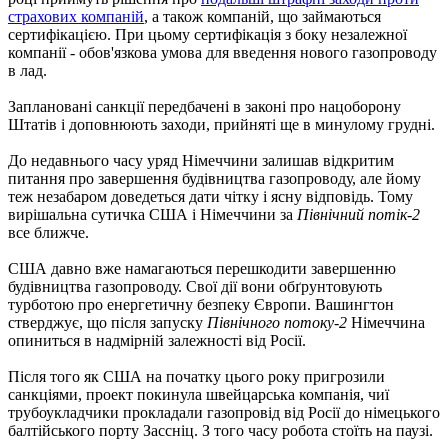
страхових компаній
, а також компаній, що займаються
сертифікацією. При цьому сертифікація з боку незалежної
компанії - обов'язкова умова для введення нового газопроводу
в лад.
Заплановані санкції передбачені в законі про нацоборону
Штатів і доповнюють заходи, прийняті ще в минулому грудні.
До недавнього часу уряд Німеччини залишав відкритим
питання про завершення будівництва газопроводу, але йому
теж незабаром доведеться дати чітку і ясну відповідь. Тому
вирішальна сутичка США і Німеччини за
Північний потік-2
все ближче.
США давно вже намагаються перешкодити завершенню
будівництва газопроводу. Свої дії вони обґрунтовують
турботою про енергетичну безпеку Європи. Вашингтон
стверджує, що після запуску
Північного потоку-2
Німеччина
опиниться в надмірній залежності від Росії.
Після того як США на початку цього року пригрозили
санкціями, проект покинула швейцарська компанія, чиї
трубоукладчики прокладали газопровід від Росії до німецького
балтійського порту Зассніц. З того часу робота стоїть на паузі.