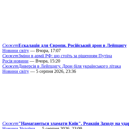
Сюжет
Ескалація для Європи. Російський дрон в Лейпцигу
Новини світу
— Вчора, 17:07
Сюжет
Зміни в армії РФ: що стоїть за рішенням Путіна
Росія новини
— Вчора, 15:20
Сюжет
Диверсія в Лейпцигу. Дрон біля українського літака
Новини світу
— 5 серпня 2026, 23:36
Сюжет
"Намагаються зламати Київ". Реакція Заходу на уда
Новини України
— 5 серпня 2026, 23:09