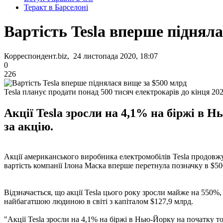
Теракт в Барселоні
Вартість Tesla вперше піднял
Корреспондент.biz, 24 листопада 2020, 18:07
0
226
Tesla планує продати понад 500 тисяч електрокарів до кінця 20
Акції Tesla зросли на 4,1% на біржі в 
за акцію.
Акції американського виробника електромобілів Tesla продовжу
вартість компанії Ілона Маска вперше перетнула позначку в $5
Відзначається, що акції Tesla цього року зросли майже на 550%,
найбагатшою людиною в світі з капіталом $127,9 млрд.
"Акції Tesla зросли на 4,1% на біржі в Нью-Йорку на початку то