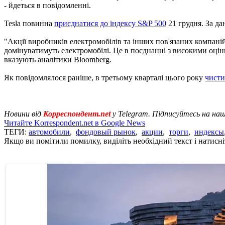
- йдеться в повідомленні.
Tesla повинна
приєднатися до індексу S&P 500
21 грудня. За да
"Акції виробників електромобілів та інших пов'язаних компаній
домінуватимуть електромобілі. Це в поєднанні з високими оцінк
вказують аналітики Bloomberg.
Як повідомлялося раніше, в третьому кварталі цього року
чисти
Новини від
Корреспондент.net
у Telegram. Підписуйтесь на на
Читайте Korrespondent.net в Google News
ТЕГИ:
автомобили
,
фондовый рынок
,
акции
,
торги
,
индексы
Якщо ви помітили помилку, виділіть необхідний текст і натисніт