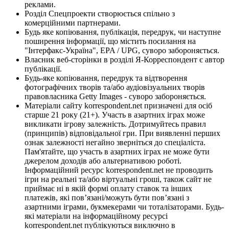
реклами.
Розділ Спецпроекти створюється спільно з
комерційними партнерами.
Будь яке копіювання, публікація, передрук, чи наступне
поширення інформації, що містить посилання на
"Інтерфакс-Україна", EPA / UPG, суворо забороняється.
Власник веб-сторінки в розділі Я-Корреспондент є автор
публікації.
Будь-яке копіювання, передрук та відтворення
фотографічних творів та/або аудіовізуальних творів
правовласника Getty Images - суворо забороняється.
Матеріали сайту korrespondent.net призначені для осіб
старше 21 року (21+). Участь в азартних іграх може
викликати ігрову залежність. Дотримуйтесь правил
(принципів) відповідальної гри. При виявленні перших
ознак залежності негайно зверніться до спеціаліста.
Пам'ятайте, що участь в азартних іграх не може бути
джерелом доходів або альтернативою роботі.
Інформаційний ресурс korrespondent.net не проводить
ігри на реальні та/або віртуальні гроші, також сайт не
приймає ні в якій формі оплату ставок та інших
платежів, які пов’язані/можуть бути пов’язані з
азартними іграми, букмекерами чи тоталізаторами. Будь-
які матеріали на інформаційному ресурсі
korrespondent.net публікуються виключно в