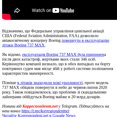
Відзначимо, що Федеральне управління цивільної авіації
США (Federal Aviation Administration, FAA) дозволило
авіакосмічному концерну Boeing
повернути в експлуатацію
літаки Boeing 737 MAX
.
Як відомо,
експлуатація Boeing 737 MAX була припинен
а
після двох катастроф, жертвами яких стали 346 осіб.
Керівництво компанії визнало, що в обох випадках на борту
повітряних суден мав місце збій у роботі системи поліпшення
характеристик маневреності.
Пізніше
в літаків знаходили нові уразливості
, проте модель
737 MAX обіцяли повернути в небо до червня-липня 2020
року. Також повідомлялося, що проблеми зі скандальними
лайнерами обійдуться Boeing майже в 20 млрд доларів.
Новини від
Корреспондент.net
у Telegram. Підписуйтесь на
наш канал
https://t.me/korrespondentnet
Читайте Korrespondent.net в Google News