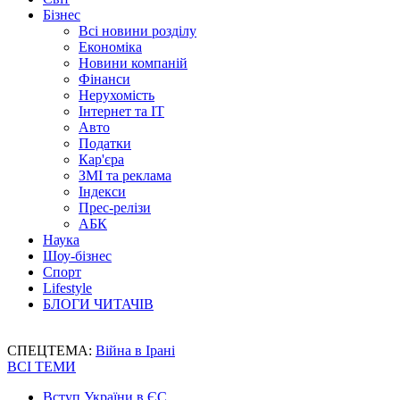
Бізнес
Всі новини розділу
Економіка
Новини компаній
Фінанси
Нерухомість
Інтернет та IT
Авто
Податки
Кар'єра
ЗМІ та реклама
Індекси
Прес-релізи
АБК
Наука
Шоу-бізнес
Спорт
Lifestyle
БЛОГИ ЧИТАЧІВ
СПЕЦТЕМА:
Війна в Ірані
ВСІ ТЕМИ
Вступ України в ЄС