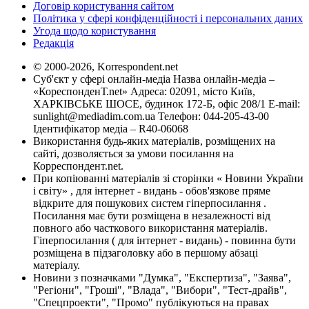
Договір користування сайтом
Політика у сфері конфіденційності і персональних даних
Угода щодо користування
Редакція
© 2000-2026, Korrespondent.net
Суб'єкт у сфері онлайн-медіа Назва онлайн-медіа –
«КореспонденТ.net» Адреса: 02091, місто Київ,
ХАРКІВСЬКЕ ШОСЕ, будинок 172-Б, офіс 208/1 E-mail:
sunlight@mediadim.com.ua
Телефон: 044-205-43-00
Ідентифікатор медіа – R40-06068
Використання будь-яких матеріалів, розміщених на
сайті, дозволяється за умови посилання на
Корреспондент.net.
При копіюванні матеріалів зі сторінки « Новини України
і світу» , для інтернет - видань - обов'язкове пряме
відкрите для пошукових систем гіперпосилання .
Посилання має бути розміщена в незалежності від
повного або часткового використання матеріалів.
Гіперпосилання ( для інтернет - видань) - повинна бути
розміщена в підзаголовку або в першому абзаці
матеріалу.
Новини з позначками "Думка", "Експертиза", "Заява",
"Регіони", "Гроші", "Влада", "Вибори", "Тест-драйв",
"Спецпроекти", "Промо" публікуються на правах