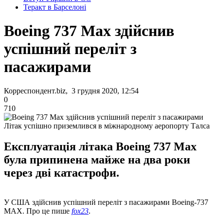
Теракт в Барселоні
Boeing 737 Max здійснив
успішний переліт з
пасажирами
Корреспондент.biz, 3 грудня 2020, 12:54
0
710
Літак успішно приземлився в міжнародному аеропорту Талса
Експлуатація літака Boeing 737 Max
була припинена майже на два роки
через дві катастрофи.
У США здійснив успішний переліт з пасажирами Boeing-737
MAX. Про це пише
fox23
.