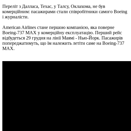
Переліт з Далласа, Техас, у Талсу, Оклахома, не був
комерційним: пасажирами стали співробітники самого Boeing
і журналісти.
American Airlines стане першою компанією, яка поверне
Boeing-737 MAX у комерційну експлуатацію. Перший рейс
відбудеться 29 грудня на лінії Маямі - Нью-Йорк. Пасажирів
попереджатимуть, що їм належить летіти саме на Boeing-737
MAX.