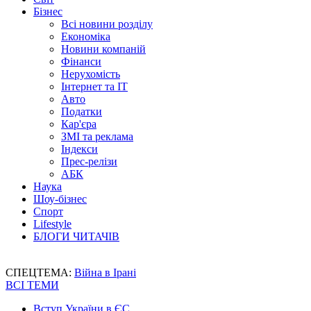
Бізнес
Всі новини розділу
Економіка
Новини компаній
Фінанси
Нерухомість
Інтернет та IT
Авто
Податки
Кар'єра
ЗМІ та реклама
Індекси
Прес-релізи
АБК
Наука
Шоу-бізнес
Спорт
Lifestyle
БЛОГИ ЧИТАЧІВ
СПЕЦТЕМА:
Війна в Ірані
ВСІ ТЕМИ
Вступ України в ЄС