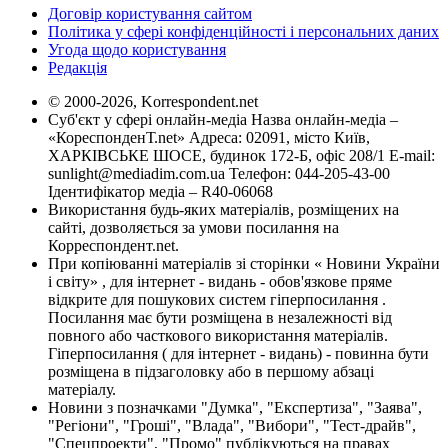
Договір користування сайтом
Політика у сфері конфіденційності і персональних даних
Угода щодо користування
Редакція
© 2000-2026, Korrespondent.net
Суб'єкт у сфері онлайн-медіа Назва онлайн-медіа –
«КореспонденТ.net» Адреса: 02091, місто Київ,
ХАРКІВСЬКЕ ШОСЕ, будинок 172-Б, офіс 208/1 E-mail:
sunlight@mediadim.com.ua
Телефон: 044-205-43-00
Ідентифікатор медіа – R40-06068
Використання будь-яких матеріалів, розміщених на
сайті, дозволяється за умови посилання на
Корреспондент.net.
При копіюванні матеріалів зі сторінки « Новини України
і світу» , для інтернет - видань - обов'язкове пряме
відкрите для пошукових систем гіперпосилання .
Посилання має бути розміщена в незалежності від
повного або часткового використання матеріалів.
Гіперпосилання ( для інтернет - видань) - повинна бути
розміщена в підзаголовку або в першому абзаці
матеріалу.
Новини з позначками "Думка", "Експертиза", "Заява",
"Регіони", "Гроші", "Влада", "Вибори", "Тест-драйв",
"Спецпроекти", "Промо" публікуються на правах