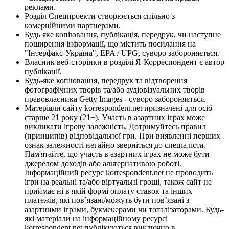
реклами.
Розділ Спецпроекти створюється спільно з
комерційними партнерами.
Будь яке копіювання, публікація, передрук, чи наступне
поширення інформації, що містить посилання на
"Інтерфакс-Україна", EPA / UPG, суворо забороняється.
Власник веб-сторінки в розділі Я-Корреспондент є автор
публікації.
Будь-яке копіювання, передрук та відтворення
фотографічних творів та/або аудіовізуальних творів
правовласника Getty Images - суворо забороняється.
Матеріали сайту korrespondent.net призначені для осіб
старше 21 року (21+). Участь в азартних іграх може
викликати ігрову залежність. Дотримуйтесь правил
(принципів) відповідальної гри. При виявленні перших
ознак залежності негайно зверніться до спеціаліста.
Пам'ятайте, що участь в азартних іграх не може бути
джерелом доходів або альтернативою роботі.
Інформаційний ресурс korrespondent.net не проводить
ігри на реальні та/або віртуальні гроші, також сайт не
приймає ні в якій формі оплату ставок та інших
платежів, які пов’язані/можуть бути пов’язані з
азартними іграми, букмекерами чи тоталізаторами. Будь-
які матеріали на інформаційному ресурсі
korrespondent.net публікуються виключно в