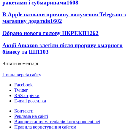
ракетами і субмаринами
1608
В Apple назвали причину вилучення Telegram з
магазину додатків
1602
Обрано нового голову НКРЕКП
1262
Акції Amazon злетіли після прориву хмарного
бізнесу та ШІ
1103
Читати коментарі
Повна версія сайту
Facebook
Twitter
RSS-стрічки
E-mail розсилка
Контакти
Реклама на сайті
Використання матеріалів korrespondent.net
Правила користування сайтом