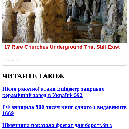
ЧИТАЙТЕ ТАКОЖ
Після ракетної атаки Епіцентр закриває
керамічний завод в Україні
4592
РФ знищила 900 тисяч книг одного з видавництв
1669
Німеччина показала фрегат для боротьби з