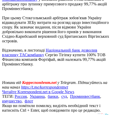
арбітражу про зупинку примусового продажу 99,77% акцій
Промінвестбанку.
При цьому Стокгольмський арбітраж зобов'язав Україну
відшкодувати ЗЕБу витрати на розгляд щодо інвестиційного
спору. Як зазначає видання, після відмови України
добровільно виконати рішення його привів у виконання
Східно-Карибський верховний суд Британських Віргінських
островів.
Відзначимо, в листопаді
Національний банк дозволив
власнику ТАСкомбанку
Сергію Тігіпку купити 100% ТОВ
Фінансова компанія Фортіфай, якій належать 99,77% акцій
Промінвестбанку.
Новини від
Корреспондент.net
у Telegram. Підписуйтесь на
наш канал
https://t.me/korrespondentnet
Читайте Korrespondent.net в Google News
ТЕГИ:
Россия
,
Украина
,
банки
,
суд
,
Проминвестбанк
,
имущество
,
флот
Якщо ви помітили помилку, виділіть необхідний текст і
натисніть Ctrl + Enter, щоб повідомити про це редакцію.