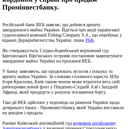
Промінвестбанку.
Російський банк ВЕБ заявляє, що добився арешту
закордонного майна України. Йдеться про акції української
судноплавної компанії Fishing Company S.A., що перебуває у
віданні Держрибагентства України, пише
РБК
.
Як стверджується, Східно-Карибський верховний суд
Британських Віргінських островів постановив заарештувати
закордонне майно України на прохання ВЕБ.
У банку заявляють, що продовжать зусилля з пошуку та
арешту майна України. За словами головного юриста ЗЕБу
Ігоря Краснова, Київ таким чином може втратити весь свій
рибопромисловий флот у Південно-Східній Азії і Західній
Африці, який продадуть у рахунок погашення боргу.
Такі дії ВЕБ здійснює у відповідь на рішення України щодо
дочірнього банку - Промінвестбанку, який Україна виставила
на аукціон і продала.
Раніше Київський апеляційний суд
відмовив російському
Зовнішекономбанку
у визнанні рішення Стокгольмського