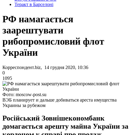
Теракт в Барселоні
РФ намагається
заарештувати
рибопромисловий флот
України
Корреспондент.biz, 14 грудня 2020, 10:36
0
1095
Фото: moscow-post.su
ВЭБ планирует и дальше добиваться ареста имущества
Украины за рубежом
Російський Зовнішекономбанк
домагається арешту майна України за
кордоном у справі про продаж