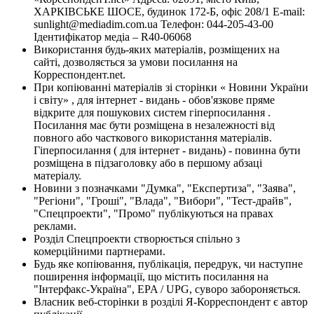
ХАРКІВСЬКЕ ШОСЕ, будинок 172-Б, офіс 208/1 E-mail:
sunlight@mediadim.com.ua
Телефон: 044-205-43-00
Ідентифікатор медіа – R40-06068
Використання будь-яких матеріалів, розміщених на
сайті, дозволяється за умови посилання на
Корреспондент.net.
При копіюванні матеріалів зі сторінки « Новини України
і світу» , для інтернет - видань - обов'язкове пряме
відкрите для пошукових систем гіперпосилання .
Посилання має бути розміщена в незалежності від
повного або часткового використання матеріалів.
Гіперпосилання ( для інтернет - видань) - повинна бути
розміщена в підзаголовку або в першому абзаці
матеріалу.
Новини з позначками "Думка", "Експертиза", "Заява",
"Регіони", "Гроші", "Влада", "Вибори", "Тест-драйв",
"Спецпроекти", "Промо" публікуються на правах
реклами.
Розділ Спецпроекти створюється спільно з
комерційними партнерами.
Будь яке копіювання, публікація, передрук, чи наступне
поширення інформації, що містить посилання на
"Інтерфакс-Україна", EPA / UPG, суворо забороняється.
Власник веб-сторінки в розділі Я-Корреспондент є автор