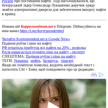
Росією
про постачання нафти. Тоді наголошувалося, що
білоруський лідер Олександр Лукашенко доручив уряду
знайти альтернативні джерела для забезпечення імпорту нафти
в країну.
Новини від
Корреспондент.net
в Telegram. Підписуйтесь на
наш канал
https://t.me/korrespondentnet
Читайте Korrespondent.net в Google News
Падіння рубля і ціни на нафту
РФ втратила прибуток від нафти на 20% - розвідка
Росія намагається підняти ціни на нафту - експерт
СПЕЦТЕМА:
Падіння рубля і ціни на нафту
ТЕГИ:
Украина
,
нефть
,
Беларусь
,
транзит
Якщо ви помітили помилку, виділіть необхідний текст і
натисніть Ctrl + Enter, щоб повідомити про це редакцію.