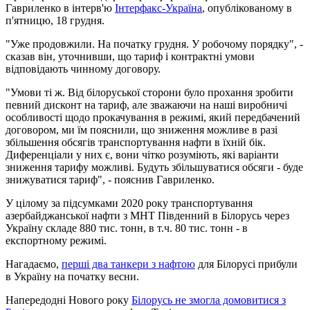
Гавриленко в інтерв'ю
Інтерфакс-Україна
, опублікованому в
п'ятницю, 18 грудня.
"Уже продовжили. На початку грудня. У робочому порядку", -
сказав він, уточнивши, що тариф і контрактні умови
відповідають чинному договору.
"Умови ті ж. Від білоруської сторони було прохання зробити
певний дисконт на тариф, але зважаючи на наші виробничі
особливості щодо прокачування в режимі, який передбачений
договором, ми їм пояснили, що зниження можливе в разі
збільшення обсягів транспортування нафти в їхній бік.
Диференціали у них є, вони чітко розуміють, які варіанти
зниження тарифу можливі. Будуть збільшуватися обсяги - буде
знижуватися тариф", - пояснив Гавриленко.
У цілому за підсумками 2020 року транспортування
азербайджанської нафти з МНТ Південний в Білорусь через
Україну складе 880 тис. тонн, в т.ч. 80 тис. тонн - в
експортному режимі.
Нагадаємо,
перші два танкери з нафтою
для Білорусі прибули
в Україну на початку весни.
Напередодні Нового року
Білорусь не змогла домовитися з