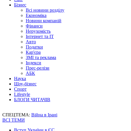
Бізнес
Всі новини розділу
Економіка
Новини компаній
Фінанси
Нерухомість
Інтернет та IT
Авто
Податки
Кар'єра
ЗМІ та реклама
Індекси
Прес-релізи
АБК
Наука
Шоу-бізнес
Спорт
Lifestyle
БЛОГИ ЧИТАЧІВ
СПЕЦТЕМА:
Війна в Ірані
ВСІ ТЕМИ
Вступ України в ЄС