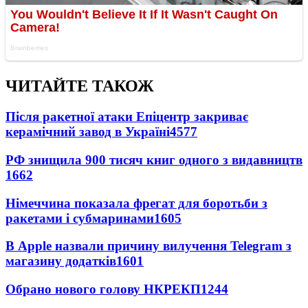
ЧИТАЙТЕ ТАКОЖ
Після ракетної атаки Епіцентр закриває
керамічний завод в Україні
4577
РФ знищила 900 тисяч книг одного з видавництв
1662
Німеччина показала фрегат для боротьби з
ракетами і субмаринами
1605
В Apple назвали причину вилучення Telegram з
магазину додатків
1601
Обрано нового голову НКРЕКП
1244