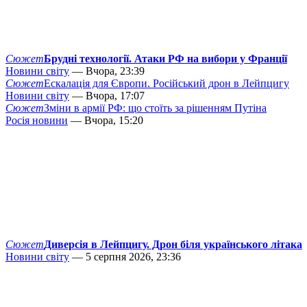
Сюжет
Брудні технології. Атаки РФ на вибори у Франції
Новини світу
— Вчора, 23:39
Сюжет
Ескалація для Європи. Російський дрон в Лейпцигу
Новини світу
— Вчора, 17:07
Сюжет
Зміни в армії РФ: що стоїть за рішенням Путіна
Росія новини
— Вчора, 15:20
Сюжет
Диверсія в Лейпцигу. Дрон біля українського літака
Новини світу
— 5 серпня 2026, 23:36