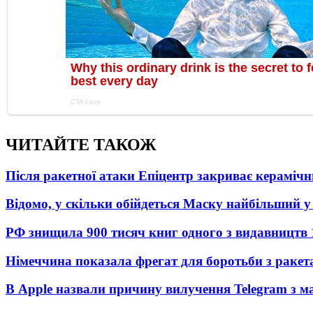
ЧИТАЙТЕ ТАКОЖ
Після ракетної атаки Епіцентр закриває керамічн
Відомо, у скільки обійдеться Маску найбільший у 
РФ знищила 900 тисяч книг одного з видавництв
Німеччина показала фрегат для боротьби з ракет
В Apple назвали причину вилучення Telegram з м