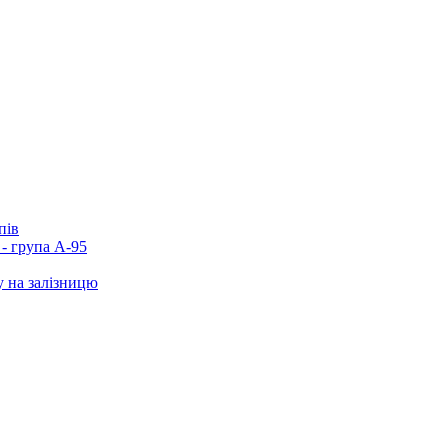
пів
- група А-95
у на залізницю