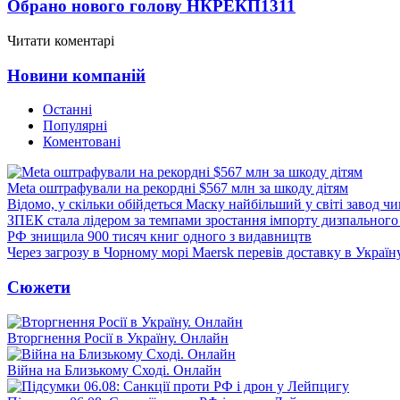
Обрано нового голову НКРЕКП
1311
Читати коментарі
Новини компаній
Останні
Популярні
Коментовані
Meta оштрафували на рекордні $567 млн за шкоду дітям
Відомо, у скільки обійдеться Маску найбільший у світі завод чи
ЗПЕК стала лідером за темпами зростання імпорту дизпального 
РФ знищила 900 тисяч книг одного з видавництв
Через загрозу в Чорному морі Maersk перевів доставку в Україн
Сюжети
Вторгнення Росії в Україну. Онлайн
Війна на Близькому Сході. Онлайн