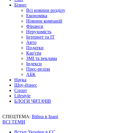
Бізнес
Всі новини розділу
Економіка
Новини компаній
Фінанси
Нерухомість
Інтернет та IT
Авто
Податки
Кар'єра
ЗМІ та реклама
Індекси
Прес-релізи
АБК
Наука
Шоу-бізнес
Спорт
Lifestyle
БЛОГИ ЧИТАЧІВ
СПЕЦТЕМА:
Війна в Ірані
ВСІ ТЕМИ
Вступ України в ЄС