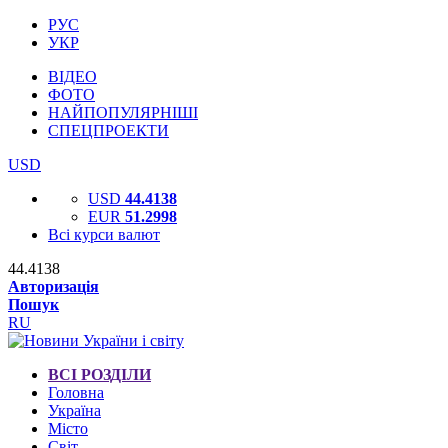
РУС
УКР
ВІДЕО
ФОТО
НАЙПОПУЛЯРНІШІ
СПЕЦПРОЕКТИ
USD
USD
44.4138
EUR
51.2998
Всі курси валют
44.4138
Авторизація
Пошук
RU
ВСІ РОЗДІЛИ
Головна
Україна
Місто
Світ