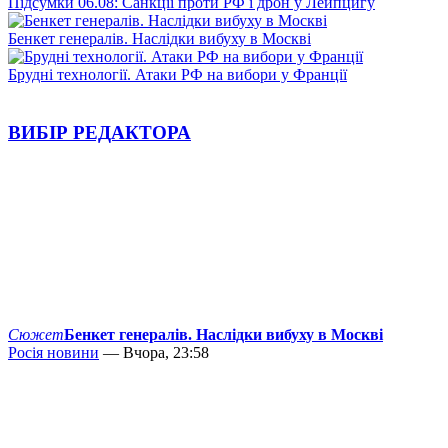
Підсумки 06.08: Санкції проти РФ і дрон у Лейпцигу
Бенкет генералів. Наслідки вибуху в Москві
Брудні технології. Атаки РФ на вибори у Франції
ВИБІР РЕДАКТОРА
Сюжет
Бенкет генералів. Наслідки вибуху в Москві
Росія новини
— Вчора, 23:58