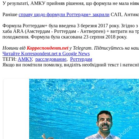
У результаті, АМКУ прийняв рішення, що формула не мала ніяк
Раніше
справу щодо формули Роттердам+ закрили
САП, Антикор
Формула Роттердам+ була введена 3 березня 2017 року. Згідно з
хаба ARA (Амстердам - ​​Роттердам - ​​Антверпен) + витрати на 
походження. Формула була скасована 23 серпня 2018 року.
Новини від
Корреспондент.net
у Telegram. Підписуйтесь на на
Читайте Korrespondent.net в Google News
ТЕГИ:
АМКУ
,
расследование
,
Роттердам
Якщо ви помітили помилку, виділіть необхідний текст і натисніт