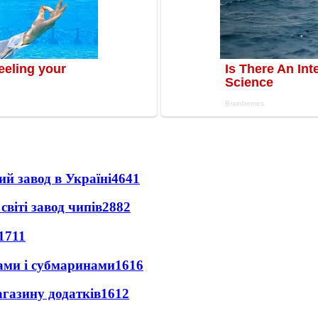
ий завод в Україні
4641
світі завод чипів
2882
1711
ами і субмаринами
1616
агазину додатків
1612