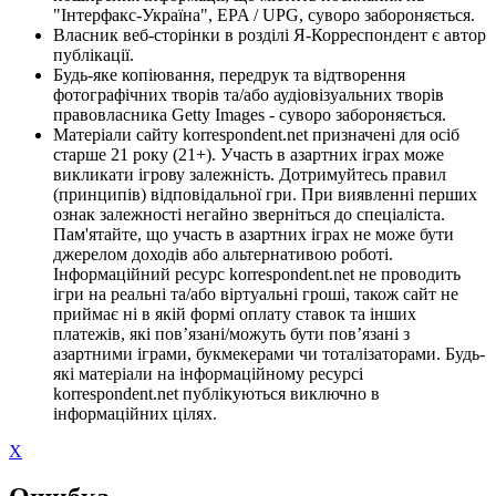
"Інтерфакс-Україна", EPA / UPG, суворо забороняється.
Власник веб-сторінки в розділі Я-Корреспондент є автор
публікації.
Будь-яке копіювання, передрук та відтворення
фотографічних творів та/або аудіовізуальних творів
правовласника Getty Images - суворо забороняється.
Матеріали сайту korrespondent.net призначені для осіб
старше 21 року (21+). Участь в азартних іграх може
викликати ігрову залежність. Дотримуйтесь правил
(принципів) відповідальної гри. При виявленні перших
ознак залежності негайно зверніться до спеціаліста.
Пам'ятайте, що участь в азартних іграх не може бути
джерелом доходів або альтернативою роботі.
Інформаційний ресурс korrespondent.net не проводить
ігри на реальні та/або віртуальні гроші, також сайт не
приймає ні в якій формі оплату ставок та інших
платежів, які пов’язані/можуть бути пов’язані з
азартними іграми, букмекерами чи тоталізаторами. Будь-
які матеріали на інформаційному ресурсі
korrespondent.net публікуються виключно в
інформаційних цілях.
X