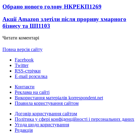
Обрано нового голову НКРЕКП
1269
Акції Amazon злетіли після прориву хмарного
бізнесу та ШІ
1103
Читати коментарі
Повна версія сайту
Facebook
Twitter
RSS-стрічки
E-mail розсилка
Контакти
Реклама на сайті
Використання матеріалів korrespondent.net
Правила користування сайтом
Договір користування сайтом
Політика у сфері конфіденційності і персональних даних
Угода щодо користування
Редакція