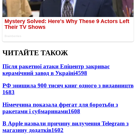
ЧИТАЙТЕ ТАКОЖ
Після ракетної атаки Епіцентр закриває
керамічний завод в Україні
4598
РФ знищила 900 тисяч книг одного з видавництв
1683
Німеччина показала фрегат для боротьби з
ракетами і субмаринами
1608
В Apple назвали причину вилучення Telegram з
магазину додатків
1602