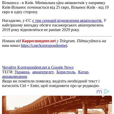
Вільнюса - в Київ. Мінімальна ціна авіаквитків у напрямку
Київ-Вільнюс починається від 25 євро, Вільнюс-Київ - від 19
євро в одну сторону.
Нагадаємо, у ЄС
є три сценарії відновлення авіапольотів.
У
найгіршому випадку обсяги пасажирських авіаперевезень
2019 року відновляться не раніше 2029 року.
Новини від
Корреспондент.net
у Telegram. Підписуйтесь на
наш канал
https://t.me/korrespondentnet
.
Читайте Korrespondent.net в Google News
ТЕГИ:
Украина
,
авиаперелет
,
Борисполь
,
Катар
,
авиакомпании
Якщо ви помітили помилку, виділіть необхідний текст і
натисніть Ctrl + Enter, щоб повідомити про це редакцію.