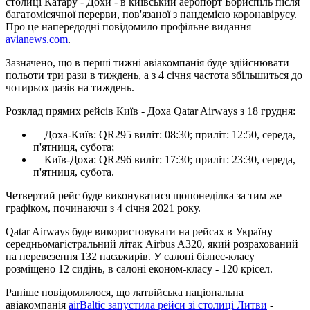
столиці Катару - Дохи - в київський аеропорт Бориспіль після
багатомісячної перерви, пов'язаної з пандемією коронавірусу.
Про це напередодні повідомило профільне видання
avianews.com
.
Зазначено, що в перші тижні авіакомпанія буде здійснювати
польоти три рази в тиждень, а з 4 січня частота збільшиться до
чотирьох разів на тиждень.
Розклад прямих рейсів Київ - Доха Qatar Airways з 18 грудня:
Доха-Київ: QR295 виліт: 08:30; приліт: 12:50, середа,
п'ятниця, субота;
Київ-Доха: QR296 виліт: 17:30; приліт: 23:30, середа,
п'ятниця, субота.
Четвертий рейс буде виконуватися щопонеділка за тим же
графіком, починаючи з 4 січня 2021 року.
Qatar Airways буде використовувати на рейсах в Україну
середньомагістральний літак Airbus A320, який розрахований
на перевезення 132 пасажирів. У салоні бізнес-класу
розміщено 12 сидінь, в салоні економ-класу - 120 крісел.
Раніше повідомлялося, що латвійська національна
авіакомпанія
airBaltic запустила рейси зі столиці Литви
-