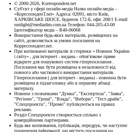
© 2000-2026, Korrespondent.net
Суб'єкт у сфері онлайн-медіа Назва онлайн-медіа –
«КореспонденТ.net» Адреса: 02091, місто Київ,
ХАРКІВСЬКЕ ШОСЕ, будинок 172-Б, офіс 208/1 E-mail:
sunlight@mediadim.com.ua
Телефон: 044-205-43-00
Ідентифікатор медіа – R40-06068
Використання будь-яких матеріалів, розміщених на
сайті, дозволяється за умови посилання на
Корреспондент.net.
При копіюванні матеріалів зі сторінки « Новини України
і світу» , для інтернет - видань - обов'язкове пряме
відкрите для пошукових систем гіперпосилання .
Посилання має бути розміщена в незалежності від
повного або часткового використання матеріалів.
Гіперпосилання ( для інтернет - видань) - повинна бути
розміщена в підзаголовку або в першому абзаці
матеріалу.
Новини з позначками "Думка", "Експертиза", "Заява",
"Регіони", "Гроші", "Влада", "Вибори", "Тест-драйв",
"Спецпроекти", "Промо" публікуються на правах
реклами.
Розділ Спецпроекти створюється спільно з
комерційними партнерами.
Будь яке копіювання, публікація, передрук, чи наступне
поширення інформації, що містить посилання на