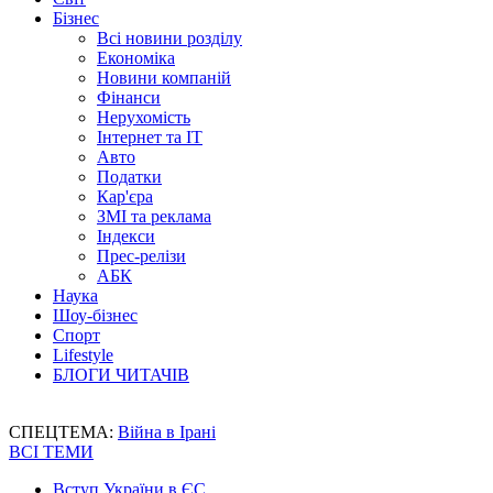
Бізнес
Всі новини розділу
Економіка
Новини компаній
Фінанси
Нерухомість
Інтернет та IT
Авто
Податки
Кар'єра
ЗМІ та реклама
Індекси
Прес-релізи
АБК
Наука
Шоу-бізнес
Спорт
Lifestyle
БЛОГИ ЧИТАЧІВ
СПЕЦТЕМА:
Війна в Ірані
ВСІ ТЕМИ
Вступ України в ЄС