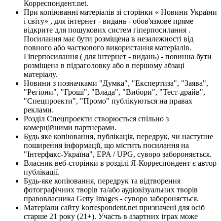
Корреспондент.net.
При копіюванні матеріалів зі сторінки « Новини України
і світу» , для інтернет - видань - обов'язкове пряме
відкрите для пошукових систем гіперпосилання .
Посилання має бути розміщена в незалежності від
повного або часткового використання матеріалів.
Гіперпосилання ( для інтернет - видань) - повинна бути
розміщена в підзаголовку або в першому абзаці
матеріалу.
Новини з позначками "Думка", "Експертиза", "Заява",
"Регіони", "Гроші", "Влада", "Вибори", "Тест-драйв",
"Спецпроекти", "Промо" публікуються на правах
реклами.
Розділ Спецпроекти створюється спільно з
комерційними партнерами.
Будь яке копіювання, публікація, передрук, чи наступне
поширення інформації, що містить посилання на
"Інтерфакс-Україна", EPA / UPG, суворо забороняється.
Власник веб-сторінки в розділі Я-Корреспондент є автор
публікації.
Будь-яке копіювання, передрук та відтворення
фотографічних творів та/або аудіовізуальних творів
правовласника Getty Images - суворо забороняється.
Матеріали сайту korrespondent.net призначені для осіб
старше 21 року (21+). Участь в азартних іграх може