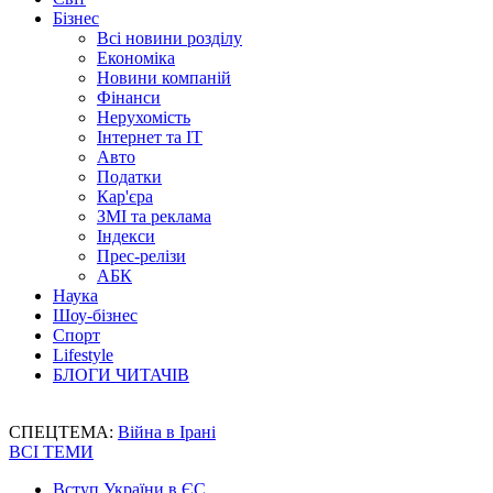
Бізнес
Всі новини розділу
Економіка
Новини компаній
Фінанси
Нерухомість
Інтернет та IT
Авто
Податки
Кар'єра
ЗМІ та реклама
Індекси
Прес-релізи
АБК
Наука
Шоу-бізнес
Спорт
Lifestyle
БЛОГИ ЧИТАЧІВ
СПЕЦТЕМА:
Війна в Ірані
ВСІ ТЕМИ
Вступ України в ЄС