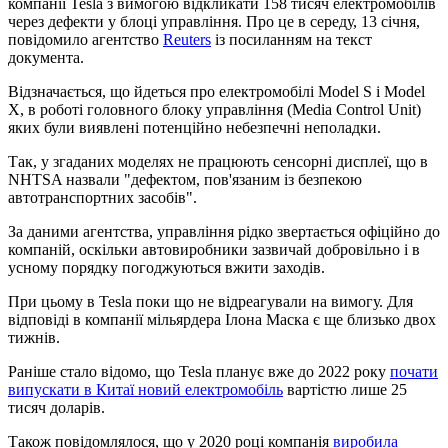
компанії Tesla з вимогою відкликати 158 тисяч електромобілів
через дефекти у блоці управління. Про це в середу, 13 січня,
повідомило агентство
Reuters
із посиланням на текст
документа.
Відзначається, що йдеться про електромобілі Model S і Model
X, в роботі головного блоку управління (Media Control Unit)
яких були виявлені потенційно небезпечні неполадки.
Так, у згаданих моделях не працюють сенсорні дисплеї, що в
NHTSA назвали "дефектом, пов'язаним із безпекою
автотранспортних засобів".
За даними агентства, управління рідко звертається офіційно до
компаній, оскільки автовиробники зазвичай добровільно і в
усному порядку погоджуються вжити заходів.
При цьому в Tesla поки що не відреагували на вимогу. Для
відповіді в компанії мільярдера Ілона Маска є ще близько двох
тижнів.
Раніше стало відомо, що Tesla планує вже до 2022 року
почати
випускати в Китаї новий електромобіль
вартістю лише 25
тисяч доларів.
Також повідомлялося, що у 2020 році компанія
виробила