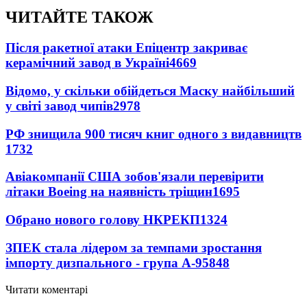
ЧИТАЙТЕ ТАКОЖ
Після ракетної атаки Епіцентр закриває
керамічний завод в Україні
4669
Відомо, у скільки обійдеться Маску найбільший
у світі завод чипів
2978
РФ знищила 900 тисяч книг одного з видавництв
1732
Авіакомпанії США зобов'язали перевірити
літаки Boeing на наявність тріщин
1695
Обрано нового голову НКРЕКП
1324
ЗПЕК стала лідером за темпами зростання
імпорту дизпального - група А-95
848
Читати коментарі