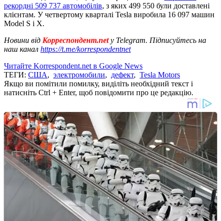
рекордні 509 737 автомобілів
, з яких 499 550 були доставлені
клієнтам. У четвертому кварталі Tesla виробила 16 097 машин
Model S і X.
Новини від
Корреспондент.net
у Telegram. Підписуйтесь на
наш канал
https://t.me/korrespondentnet
Читайте Korrespondent.net в Google News
ТЕГИ:
США
,
электромобили
,
дефект
,
Tesla Motors
Якщо ви помітили помилку, виділіть необхідний текст і
натисніть Ctrl + Enter, щоб повідомити про це редакцію.