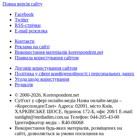
Повна версія сайту
Facebook
Twitter
RSS-стрічки
E-mail розсилка
Контакти
Реклама на сайті
Використання матеріалів korrespondent.net
Правила користування сайтом
Договір користування сайтом
Політика у сфері конфіденційності і персональних даних
Угода щодо користування
Редакція
© 2000-2026, Korrespondent.net
Суб'єкт у сфері онлайн-медіа Назва онлайн-медіа –
«КореспонденТ.net» Адреса: 02091, місто Київ,
ХАРКІВСЬКЕ ШОСЕ, будинок 172-Б, офіс 208/1 E-mail:
sunlight@mediadim.com.ua
Телефон: 044-205-43-00
Ідентифікатор медіа – R40-06068
Використання будь-яких матеріалів, розміщених на
сайті, дозволяється за умови посилання на