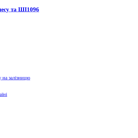
несу та ШІ
1096
у на залізницю
аїні