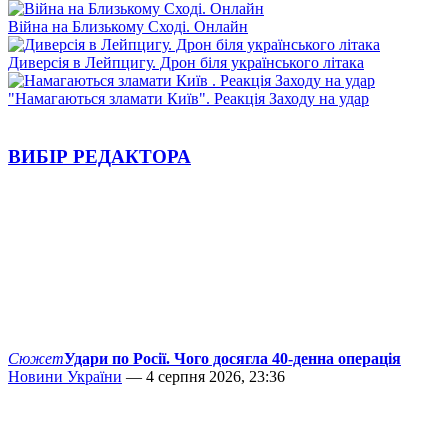
Війна на Близькому Сході. Онлайн
Диверсія в Лейпцигу. Дрон біля українського літака
"Намагаються зламати Київ". Реакція Заходу на удар
ВИБІР РЕДАКТОРА
Сюжет
Удари по Росії. Чого досягла 40-денна операція
Новини України
— 4 серпня 2026, 23:36