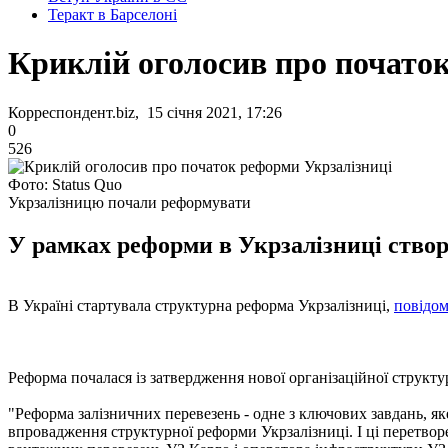
Теракт в Барселоні
Криклій оголосив про почато
Корреспондент.biz, 15 січня 2021, 17:26
0
526
Фото: Status Quo
Укрзалізницю почали реформувати
У рамках реформи в Укрзалізниці створ
В Україні стартувала структурна реформа Укрзалізниці,
повідо
Реформа почалася із затвердження нової організаційної структу
"Реформа залізничних перевезень - одне з ключових завдань, я
впровадження структурної реформи Укрзалізниці. І ці перетвор