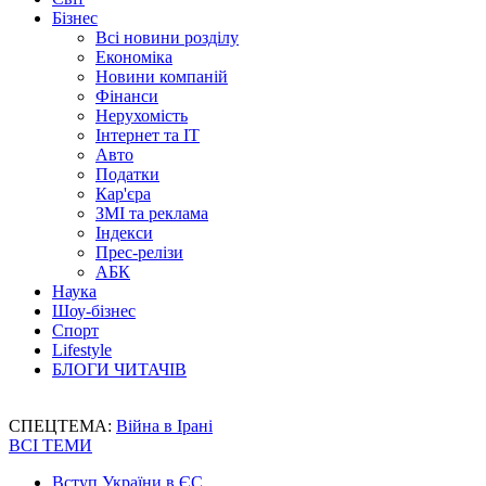
Бізнес
Всі новини розділу
Економіка
Новини компаній
Фінанси
Нерухомість
Інтернет та IT
Авто
Податки
Кар'єра
ЗМІ та реклама
Індекси
Прес-релізи
АБК
Наука
Шоу-бізнес
Спорт
Lifestyle
БЛОГИ ЧИТАЧІВ
СПЕЦТЕМА:
Війна в Ірані
ВСІ ТЕМИ
Вступ України в ЄС