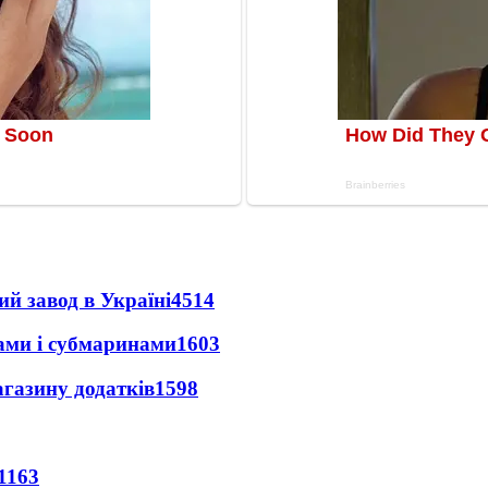
ий завод в Україні
4514
ами і субмаринами
1603
агазину додатків
1598
1163