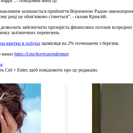
нфра", - повідомив міністр.
й важливим залишається прийняття Верховною Радою законопроек
му році це обов'язково станеться", - сказав Криклій.
 дозволить забезпечити прозорість фінансових потоків всередин
ринку залізничних перевезень.
на квитки в поїздах
щомісяця на 2% починаючи з березня.
ш канал
https://t.me/korrespondentnet
я
ь Ctrl + Enter, щоб повідомити про це редакцію.