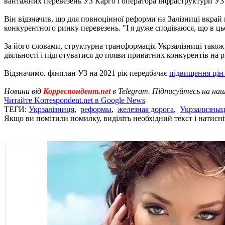
вантажних перевезень УЗ Карго і оператора інфраструктури УЗ І
Він відзначив, що для повноцінної реформи на Залізниці вкра
конкурентного ринку перевезень. "І я дуже сподіваюся, що в цьо
За його словами, структурна трансформація Укрзалізниці також
діяльності і підготуватися до появи приватних конкурентів на 
Відзначимо. фінплан УЗ на 2021 рік передбачає
підвищення цін 
Новини від
Корреспондент.net
в Telegram. Підписуйтесь на на
Читайте Korrespondent.net в Google News
ТЕГИ:
Укрзалізниця
,
реформы
,
железная дорога
,
Укрзализныц
Якщо ви помітили помилку, виділіть необхідний текст і натисніт