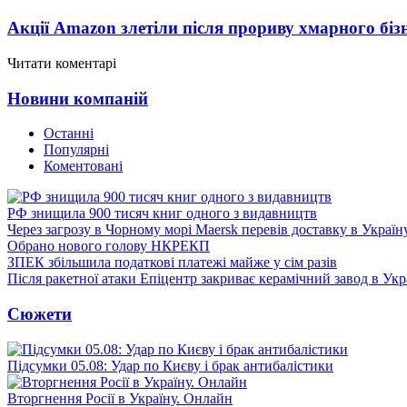
Акції Amazon злетіли після прориву хмарного біз
Читати коментарі
Новини компаній
Останні
Популярні
Коментовані
РФ знищила 900 тисяч книг одного з видавництв
Через загрозу в Чорному морі Maersk перевів доставку в Україн
Обрано нового голову НКРЕКП
ЗПЕК збільшила податкові платежі майже у сім разів
Після ракетної атаки Епіцентр закриває керамічний завод в Укр
Сюжети
Підсумки 05.08: Удар по Києву і брак антибалістики
Вторгнення Росії в Україну. Онлайн