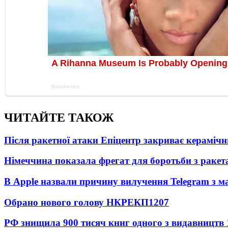
ЧИТАЙТЕ ТАКОЖ
Після ракетної атаки Епіцентр закриває керамічн
Німеччина показала фрегат для боротьби з ракет
В Apple назвали причину вилучення Telegram з м
Обрано нового голову НКРЕКП
1207
РФ знищила 900 тисяч книг одного з видавництв