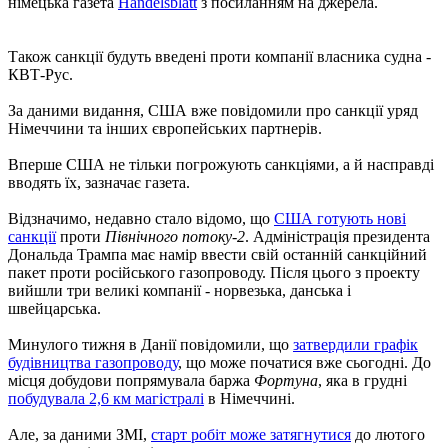
німецька газета
Handelsblatt
з посиланням на джерела.
Також санкції будуть введені проти компанії власника судна -
КВТ-Рус.
За даними видання, США вже повідомили про санкції уряд
Німеччини та інших європейських партнерів.
Вперше США не тільки погрожують санкціями, а й насправді
вводять їх, зазначає газета.
Відзначимо, недавно стало відомо, що
США готують нові
санкції
проти
Північного потоку-2
. Адміністрація президента
Дональда Трампа має намір ввести свій останній санкційний
пакет проти російського газопроводу. Після цього з проекту
вийшли три великі компанії - норвезька, данська і
швейцарська.
Минулого тижня в Данії повідомили, що
затвердили графік
будівництва газопроводу
, що може початися вже сьогодні. До
місця добудови попрямувала баржа
Фортуна
, яка в грудні
побудувала 2,6 км магістралі
в Німеччині.
Але, за даними ЗМІ,
старт робіт може затягнутися
до лютого