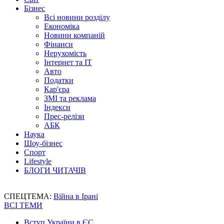
Бізнес
Всі новини розділу
Економіка
Новини компаній
Фінанси
Нерухомість
Інтернет та IT
Авто
Податки
Кар'єра
ЗМІ та реклама
Індекси
Прес-релізи
АБК
Наука
Шоу-бізнес
Спорт
Lifestyle
БЛОГИ ЧИТАЧІВ
СПЕЦТЕМА:
Війна в Ірані
ВСІ ТЕМИ
Вступ України в ЄС