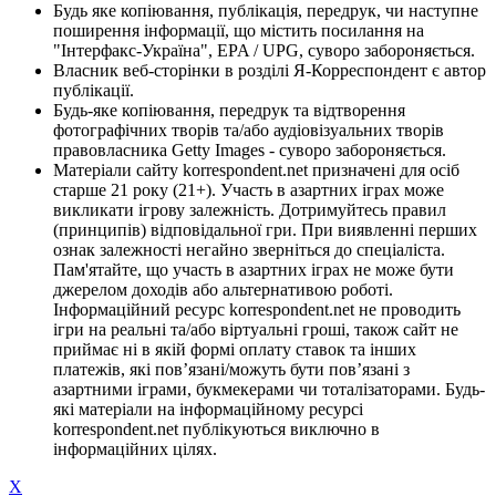
Будь яке копіювання, публікація, передрук, чи наступне
поширення інформації, що містить посилання на
"Інтерфакс-Україна", EPA / UPG, суворо забороняється.
Власник веб-сторінки в розділі Я-Корреспондент є автор
публікації.
Будь-яке копіювання, передрук та відтворення
фотографічних творів та/або аудіовізуальних творів
правовласника Getty Images - суворо забороняється.
Матеріали сайту korrespondent.net призначені для осіб
старше 21 року (21+). Участь в азартних іграх може
викликати ігрову залежність. Дотримуйтесь правил
(принципів) відповідальної гри. При виявленні перших
ознак залежності негайно зверніться до спеціаліста.
Пам'ятайте, що участь в азартних іграх не може бути
джерелом доходів або альтернативою роботі.
Інформаційний ресурс korrespondent.net не проводить
ігри на реальні та/або віртуальні гроші, також сайт не
приймає ні в якій формі оплату ставок та інших
платежів, які пов’язані/можуть бути пов’язані з
азартними іграми, букмекерами чи тоталізаторами. Будь-
які матеріали на інформаційному ресурсі
korrespondent.net публікуються виключно в
інформаційних цілях.
X