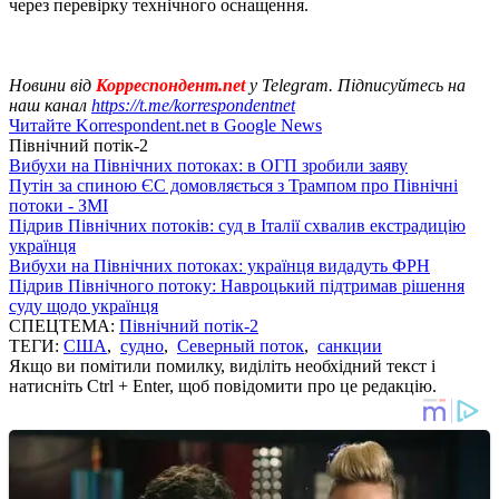
через перевірку технічного оснащення.
Новини від
Корреспондент.net
у Telegram. Підписуйтесь на
наш канал
https://t.me/korrespondentnet
Читайте Korrespondent.net в Google News
Північний потік-2
Вибухи на Північних потоках: в ОГП зробили заяву
Путін за спиною ЄС домовляється з Трампом про Північні
потоки - ЗМІ
Підрив Північних потоків: суд в Італії схвалив екстрадицію
українця
Вибухи на Північних потоках: українця видадуть ФРН
Підрив Північного потоку: Навроцький підтримав рішення
суду щодо українця
СПЕЦТЕМА:
Північний потік-2
ТЕГИ:
США
,
судно
,
Северный поток
,
санкции
Якщо ви помітили помилку, виділіть необхідний текст і
натисніть Ctrl + Enter, щоб повідомити про це редакцію.