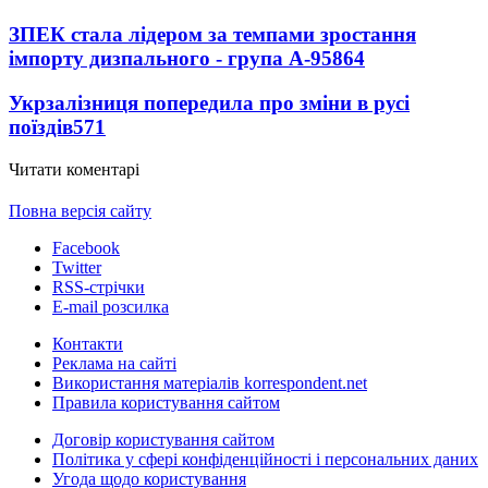
ЗПЕК стала лідером за темпами зростання
імпорту дизпального - група А-95
864
Укрзалізниця попередила про зміни в русі
поїздів
571
Читати коментарі
Повна версія сайту
Facebook
Twitter
RSS-стрічки
E-mail розсилка
Контакти
Реклама на сайті
Використання матеріалів korrespondent.net
Правила користування сайтом
Договір користування сайтом
Політика у сфері конфіденційності і персональних даних
Угода щодо користування