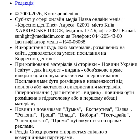
Редакція
© 2000-2026, Korrespondent.net
Суб'єкт у сфері онлайн-медіа Назва онлайн-медіа –
«КореспонденТ.net» Адреса: 02091, місто Київ,
ХАРКІВСЬКЕ ШОСЕ, будинок 172-Б, офіс 208/1 E-mail:
sunlight@mediadim.com.ua
Телефон: 044-205-43-00
Ідентифікатор медіа – R40-06068
Використання будь-яких матеріалів, розміщених на
сайті, дозволяється за умови посилання на
Корреспондент.net.
При копіюванні матеріалів зі сторінки « Новини України
і світу» , для інтернет - видань - обов'язкове пряме
відкрите для пошукових систем гіперпосилання .
Посилання має бути розміщена в незалежності від
повного або часткового використання матеріалів.
Гіперпосилання ( для інтернет - видань) - повинна бути
розміщена в підзаголовку або в першому абзаці
матеріалу.
Новини з позначками "Думка", "Експертиза", "Заява",
"Регіони", "Гроші", "Влада", "Вибори", "Тест-драйв",
"Спецпроекти", "Промо" публікуються на правах
реклами.
Розділ Спецпроекти створюється спільно з
комерційними партнерами.