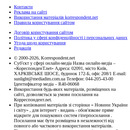
Контакти
Реклама на сайті
Використання матеріалів korrespondent.net
Правила користування сайтом
Договір користування сайтом
Політика у сфері конфіденційності і персональних даних
Угода щодо користування
Редакція
© 2000-2026, Korrespondent.net
Суб'єкт у сфері онлайн-медіа Назва онлайн-медіа –
«КореспонденТ.net» Адреса: 02091, місто Київ,
ХАРКІВСЬКЕ ШОСЕ, будинок 172-Б, офіс 208/1 E-mail:
sunlight@mediadim.com.ua
Телефон: 044-205-43-00
Ідентифікатор медіа – R40-06068
Використання будь-яких матеріалів, розміщених на
сайті, дозволяється за умови посилання на
Корреспондент.net.
При копіюванні матеріалів зі сторінки « Новини України
і світу» , для інтернет - видань - обов'язкове пряме
відкрите для пошукових систем гіперпосилання .
Посилання має бути розміщена в незалежності від
повного або часткового використання матеріалів.