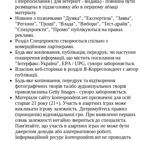
Гіперпосилання ( для інтернет - видань) - повинна бути
розміщена в підзаголовку або в першому абзаці
матеріалу.
Новини з позначками "Думка", "Експертиза", "Заява",
"Регіони", "Гроші", "Влада", "Вибори", "Тест-драйв",
"Спецпроекти", "Промо" публікуються на правах
реклами.
Розділ Спецпроекти створюється спільно з
комерційними партнерами.
Будь яке копіювання, публікація, передрук, чи наступне
поширення інформації, що містить посилання на
"Інтерфакс-Україна", EPA / UPG, суворо забороняється.
Власник веб-сторінки в розділі Я-Корреспондент є автор
публікації.
Будь-яке копіювання, передрук та відтворення
фотографічних творів та/або аудіовізуальних творів
правовласника Getty Images - суворо забороняється.
Матеріали сайту korrespondent.net призначені для осіб
старше 21 року (21+). Участь в азартних іграх може
викликати ігрову залежність. Дотримуйтесь правил
(принципів) відповідальної гри. При виявленні перших
ознак залежності негайно зверніться до спеціаліста.
Пам'ятайте, що участь в азартних іграх не може бути
джерелом доходів або альтернативою роботі.
Інформаційний ресурс korrespondent.net не проводить