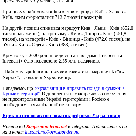
прес-служба УЗ у четвер, 21 січня.
При цьому найпопулярнішим став маршрут Київ - Харків -
Київ, яким скористалися 712,7 тисячі пасажирів.
На другій позиції опинився маршрут Київ - Львів - Київ (652,8
тисячі пасажирів), на третьому - Київ - Дніпро - Київ (561,8
тисячі), на четвертій - Київ - Вінниця - Київ (472,6 тисячі), на
п'ятій - Київ - Одеса - Київ (383,5 тисячі).
Крім того, в 2020 році швидкісними поїздами Інтерсіті та
Інтерсіті+ було перевезено 2,35 млн пасажирів.
"Найпопулярнішим напрямком також став маршрут Київ -
Харків", - додали в Укрзалізниці.
Нагадаємо, що
Укрзалізниця відправить поїзди в суміжні з
Кримом території
. Відновлення пасажирського сполучення з
не підконтрольними Україні територіями і Росією є
необхідним з гуманітарної точки зору.
Криклій оголосив про початок реформи Укрзалізниці
Новини від
Корреспондент.net
в Telegram. Підписуйтесь на
наш канал
https://t.me/korrespondentnet