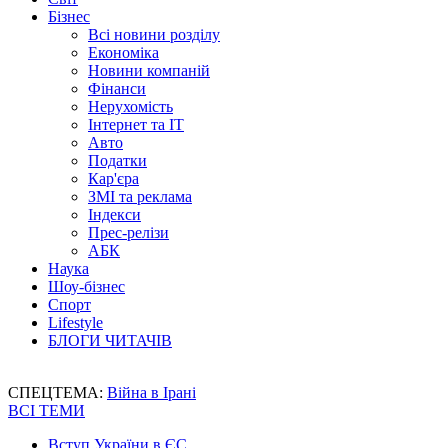
Бізнес
Всі новини розділу
Економіка
Новини компаній
Фінанси
Нерухомість
Інтернет та IT
Авто
Податки
Кар'єра
ЗМІ та реклама
Індекси
Прес-релізи
АБК
Наука
Шоу-бізнес
Спорт
Lifestyle
БЛОГИ ЧИТАЧІВ
СПЕЦТЕМА:
Війна в Ірані
ВСІ ТЕМИ
Вступ України в ЄС