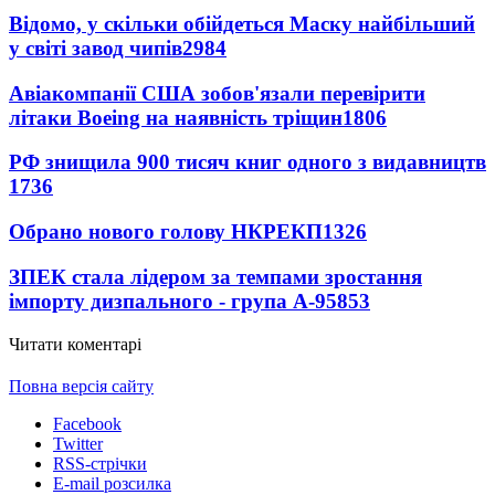
Відомо, у скільки обійдеться Маску найбільший
у світі завод чипів
2984
Авіакомпанії США зобов'язали перевірити
літаки Boeing на наявність тріщин
1806
РФ знищила 900 тисяч книг одного з видавництв
1736
Обрано нового голову НКРЕКП
1326
ЗПЕК стала лідером за темпами зростання
імпорту дизпального - група А-95
853
Читати коментарі
Повна версія сайту
Facebook
Twitter
RSS-стрічки
E-mail розсилка